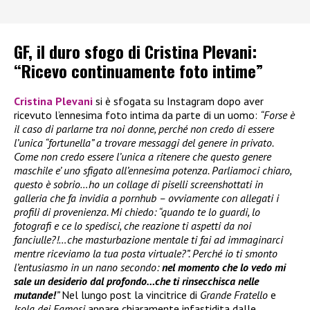
GF, il duro sfogo di Cristina Plevani:
“Ricevo continuamente foto intime”
Cristina Plevani
si è sfogata su Instagram dopo aver
ricevuto l’ennesima foto intima da parte di un uomo:
“Forse è
il caso di parlarne tra noi donne, perché non credo di essere
l’unica “fortunella” a trovare messaggi del genere in privato.
Come non credo essere l’unica a ritenere che questo genere
maschile e’ uno sfigato all’ennesima potenza. Parliamoci chiaro,
questo è sobrio…ho un collage di piselli screenshottati in
galleria che fa invidia a pornhub – ovviamente con allegati i
profili di provenienza. Mi chiedo: “quando te lo guardi, lo
fotografi e ce lo spedisci, che reazione ti aspetti da noi
fanciulle?!…che masturbazione mentale ti fai ad immaginarci
mentre riceviamo la tua posta virtuale?”. Perché io ti smonto
l’entusiasmo in un nano secondo:
nel momento che lo vedo mi
sale un desiderio dal profondo…che ti rinsecchisca nelle
mutande!
”
Nel lungo post la vincitrice di
Grande Fratello
e
Isola dei Famosi
appare chiaramente infastidita dalle