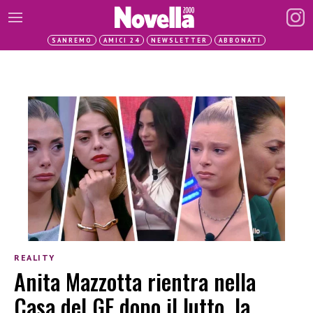
SANREMO
AMICI 24
NEWSLETTER
ABBONATI
REALITY
Anita Mazzotta rientra nella
Casa del GF dopo il lutto, la