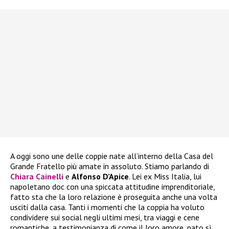
A oggi sono une delle coppie nate all’interno della Casa del
Grande Fratello più amate in assoluto. Stiamo parlando di
Chiara Cainelli
e
Alfonso D’Apice
. Lei ex Miss Italia, lui
napoletano doc con una spiccata attitudine imprenditoriale,
fatto sta che la loro relazione è proseguita anche una volta
usciti dalla casa. Tanti i momenti che la coppia ha voluto
condividere sui social negli ultimi mesi, tra viaggi e cene
romantiche, a testimonianza di come il loro amore, nato sì