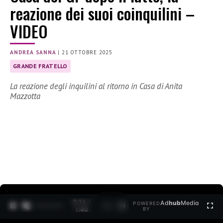
reazione dei suoi coinquilini –
VIDEO
ANDREA SANNA
|
21 OTTOBRE 2025
GRANDE FRATELLO
La reazione degli inquilini al ritorno in Casa di Anita
Mazzotta
0:15 /
Ad
hub
Media
POWERED
1
/
2
1:40
BY