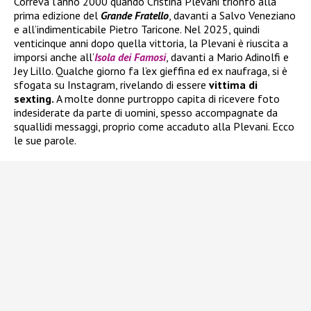
Correva l’anno 2000 quando Cristina Plevani trionfò alla
prima edizione del
Grande Fratello
, davanti a Salvo Veneziano
e all’indimenticabile Pietro Taricone. Nel 2025, quindi
venticinque anni dopo quella vittoria, la Plevani è riuscita a
imporsi anche all’
Isola dei Famosi
, davanti a Mario Adinolfi e
Jey Lillo. Qualche giorno fa l’ex gieffina ed ex naufraga, si è
sfogata su Instagram, rivelando di essere
vittima di
sexting.
A molte donne purtroppo capita di ricevere foto
indesiderate da parte di uomini, spesso accompagnate da
squallidi messaggi, proprio come accaduto alla Plevani. Ecco
le sue parole.