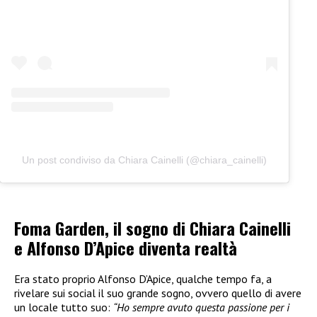
Un post condiviso da Chiara Cainelli (@chiara_cainelli)
Foma Garden, il sogno di Chiara Cainelli
e Alfonso D’Apice diventa realtà
Era stato proprio Alfonso D’Apice, qualche tempo fa, a
rivelare sui social il suo grande sogno, ovvero quello di avere
un locale tutto suo:
“Ho sempre avuto questa passione per i