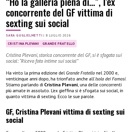
“Ho la galleria piena di…”, l’ex
concorrente del GF vittima di
sexting sui social
SARA GUGLIELMETTI
|
8 LUGLIO 2026
CRISTINA PLEVANI
GRANDE FRATELLO
Cristina Plevani, storica concorrente del GF, si è sfogata sui
social: “Ricevo foto intime sui social”
Ha vinto la prima edizione del
Grande Fratello
nel 2000 e,
venticinque anni dopo, ha trionfato anche all’
Isola dei Famosi
.
Stiamo parlando di
Cristina Plevani
, una delle concorrenti
più amate in assoluto. L’ex gieffina si è sfogata sui social, in
quanto vittima di sexting. Ecco le sue parole.
GF, Cristina Plevani vittima di sexting sui
social