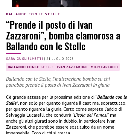
BALLANDO CON LE STELLE
“Prende il posto di Ivan
Zazzaroni”, bomba clamorosa a
Ballando con le Stelle
SARA GUGLIELMETTI
|
21 LUGLIO 2026
BALLANDO CON LE STELLE
IVAN ZAZZARONI
MILLY CARLUCCI
Ballando con le Stelle, l’indiscrezione bomba su chi
potrebbe prende il posto di Ivan Zazzaroni in giuria
C’è grande attesa per la prossima edizione di “
Ballando con le
Stelle”
, non solo per quanto riguarda il cast ma, soprattutto,
per quanto riguarda la giuria. Certo come saprete l’addio di
Selvaggia Lucarelli, che condurrà
“L’Isola dei Famosi”
ma
anche gli altri giurati sono in dubbio. In particolare Ivan
Zazzaroni, che potrebbe essere sostituito da un nome
impensabile. Ecco di chi si tratta.