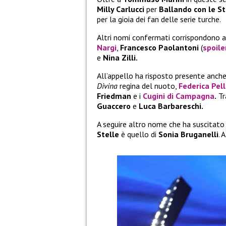
Milly Carlucci
per
Ballando con le St
per la gioia dei fan delle serie turche.
Altri nomi confermati corrispondono al
Nargi
,
Francesco Paolantoni
(
spoil
e
Nina Zilli.
All’appello ha risposto presente anch
Divina
regina del nuoto,
Federica Pell
Friedman
e i
Cugini di Campagna
.
Tra
Guaccero
e
Luca Barbareschi.
A seguire altro nome che ha suscitato 
Stelle
è quello di
Sonia Bruganelli
. 