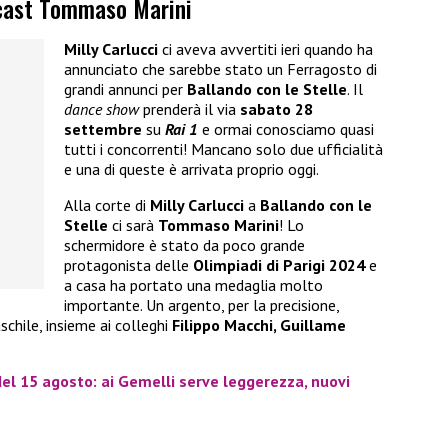
l cast Tommaso Marini
Milly Carlucci
ci aveva avvertiti ieri quando ha
annunciato che sarebbe stato un Ferragosto di
grandi annunci per
Ballando con le Stelle
. Il
dance show
prenderà il via
sabato 28
settembre
su
Rai 1
e ormai conosciamo quasi
tutti i concorrenti! Mancano solo due ufficialità
e una di queste è arrivata proprio oggi.
Alla corte di
Milly Carlucci
a
Ballando con le
Stelle
ci sarà
Tommaso Marini
! Lo
schermidore è stato da poco grande
protagonista delle
Olimpiadi di Parigi 2024
e
a casa ha portato una medaglia molto
importante. Un argento, per la precisione,
chile, insieme ai colleghi
Filippo Macchi, Guillame
el 15 agosto: ai Gemelli serve leggerezza, nuovi