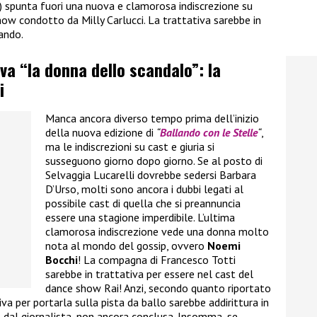
) spunta fuori una nuova e clamorosa indiscrezione su
ow condotto da Milly Carlucci. La trattativa sarebbe in
ando.
iva “la donna dello scandalo”: la
i
Manca ancora diverso tempo prima dell’inizio
della nuova edizione di
“
Ballando con le Stelle
“
,
ma le indiscrezioni su cast e giuria si
susseguono giorno dopo giorno. Se al posto di
Selvaggia Lucarelli dovrebbe sedersi Barbara
D’Urso, molti sono ancora i dubbi legati al
possibile cast di quella che si preannuncia
essere una stagione imperdibile. L’ultima
clamorosa indiscrezione vede una donna molto
nota al mondo del gossip, ovvero
Noemi
Bocchi
! La compagna di Francesco Totti
sarebbe in trattativa per essere nel cast del
dance show Rai! Anzi, secondo quanto riportato
va per portarla sulla pista da ballo sarebbe addirittura in
dal giornalista, non ancora conclusa. Insomma, se