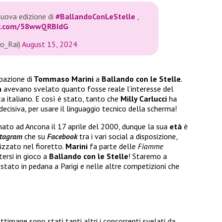
nuova edizione di
#BallandoConLeStelle
,
er.com/58wwQRBIdG
o_Rai)
August 15, 2024
pazione di
Tommaso Marini
a
Ballando con le Stelle
.
a
avevano svelato quanto fosse reale l’interesse del
a italiano. E così è stato, tanto che
Milly Carlucci
ha
isiva, per usare il linguaggio tecnico della scherma!
nato ad Ancona il 17 aprile del 2000, dunque la sua
età
è
stagram
che su
Facebook
tra i vari social a disposizione,
izzato nel fioretto.
Marini
fa parte delle
Fiamme
ersi in gioco a
Ballando con le Stelle
! Staremo a
tato in pedana a Parigi e nelle altre competizioni che
ttimane sono stati tanti altri i concorrenti svelati da