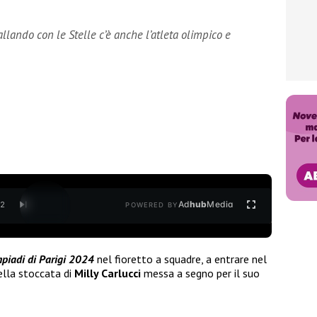
llando con le Stelle c’è anche l’atleta olimpico e
Ad
hub
Media
/
2
POWERED BY
piadi di Parigi 2024
nel fioretto a squadre, a entrare nel
ella stoccata di
Milly Carlucci
messa a segno per il suo