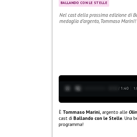
BALLANDO CON LE STELLE
Nel cast della prossima edizione di Ba
medaglia d’argento, Tommaso MarinI!
0:13 / 1:40
1
È
Tommaso Marini,
argento alle
Olim
cast di
Ballando con le Stelle
. Una b
programma!