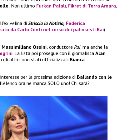
elle.
Non ultimo
Furkan Palalı
,
Fikret
di
Terra Amara
,
l’ex velina di
Striscia la Notizia,
Federica
erato da
Carlo Conti
nel corso dei palinsesti
Rai
)
e
Massimiliano Ossini,
conduttore
Rai
, ma anche la
egrini
. La lista poi prosegue con il giornalista
Alan
 gli altri sono stati ufficializzati
Bianca
interesse per la prossima edizione di
Ballando con le
All’elenco ora ne manca SOLO uno! Chi sarà?