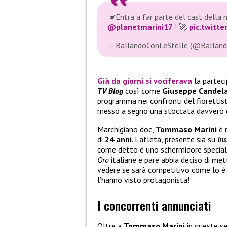
📣Entra a far parte del cast della 
@planetmarini17
! 🚀
pic.twitt
— BallandoConLeStelle (@Balland
Già da giorni si vociferava
la parteci
TV Blog
così come
Giuseppe Candel
programma nei confronti del fiorettist
messo a segno una stoccata davvero dec
Marchigiano doc,
Tommaso Marini
è 
di
24 anni
. L’atleta, presente sia su
In
come detto è uno schermidore special
Oro
italiane e pare abbia deciso di mett
vedere se sarà competitivo come lo è s
l’hanno visto protagonista!
I concorrenti annunciati
Oltre a
Tommaso Marini
in queste se