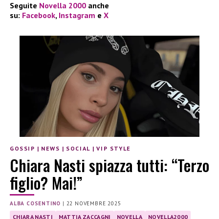
Seguite
Novella 2000
anche
su:
Facebook
,
Instagram
e
X
GOSSIP
|
NEWS
|
SOCIAL
|
VIP STYLE
Chiara Nasti spiazza tutti: “Terzo
figlio? Mai!”
ALBA COSENTINO
|
22 NOVEMBRE 2025
CHIARA NASTI
MATTIA ZACCAGNI
NOVELLA
NOVELLA2000