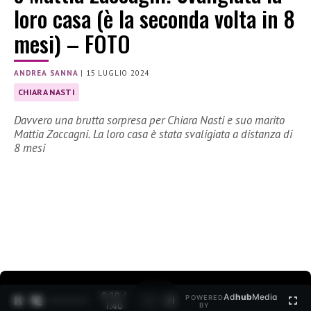
loro casa (è la seconda volta in 8
mesi) – FOTO
ANDREA SANNA
|
15 LUGLIO 2024
CHIARA NASTI
Davvero una brutta sorpresa per Chiara Nasti e suo marito
Mattia Zaccagni. La loro casa è stata svaligiata a distanza di
8 mesi
0:11 /
Ad
hub
Media
POWERED
1
/
2
1:40
BY