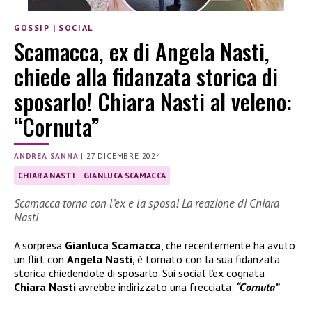
GOSSIP
|
SOCIAL
Scamacca, ex di Angela Nasti,
chiede alla fidanzata storica di
sposarlo! Chiara Nasti al veleno:
“Cornuta”
ANDREA SANNA
|
27 DICEMBRE 2024
CHIARA NASTI
GIANLUCA SCAMACCA
Scamacca torna con l’ex e la sposa! La reazione di Chiara
Nasti
A sorpresa
Gianluca Scamacca
, che recentemente ha avuto
un flirt con
Angela Nasti,
è tornato con la sua fidanzata
storica chiedendole di sposarlo. Sui social l’ex cognata
Chiara Nasti
avrebbe indirizzato una frecciata:
“Cornuta”