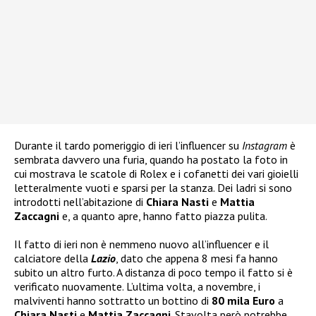
Durante il tardo pomeriggio di ieri l’influencer su
Instagram
è
sembrata davvero una furia, quando ha postato la foto in
cui mostrava le scatole di Rolex e i cofanetti dei vari gioielli
letteralmente vuoti e sparsi per la stanza. Dei ladri si sono
introdotti nell’abitazione di
Chiara Nasti
e
Mattia
Zaccagni
e, a quanto apre, hanno fatto piazza pulita.
Il fatto di ieri non è nemmeno nuovo all’influencer e il
calciatore della
Lazio
, dato che appena 8 mesi fa hanno
subito un altro furto. A distanza di poco tempo il fatto si è
verificato nuovamente. L’ultima volta, a novembre, i
malviventi hanno sottratto un bottino di
80 mila Euro
a
Chiara Nasti
e
Mattia Zaccagni
. Stavolta però potrebbe