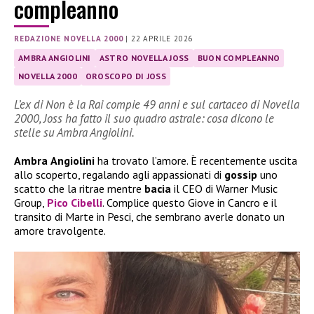
compleanno
REDAZIONE NOVELLA 2000
|
22 APRILE 2026
AMBRA ANGIOLINI
ASTRO NOVELLA JOSS
BUON COMPLEANNO
NOVELLA 2000
OROSCOPO DI JOSS
L’ex di Non è la Rai compie 49 anni e sul cartaceo di Novella
2000, Joss ha fatto il suo quadro astrale: cosa dicono le
stelle su Ambra Angiolini.
Ambra
Angiolini
ha trovato l’amore. È recentemente uscita
allo scoperto, regalando agli appassionati di
gossip
uno
scatto che la ritrae mentre
bacia
il CEO di Warner Music
Group,
Pico Cibelli
. Complice questo Giove in Cancro e il
transito di Marte in Pesci, che sembrano averle donato un
amore travolgente.