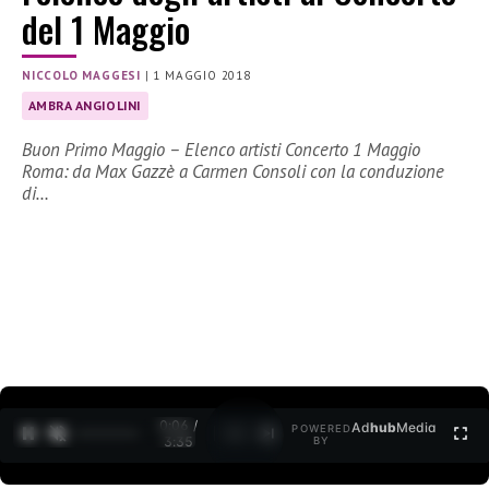
del 1 Maggio
NICCOLO MAGGESI
|
1 MAGGIO 2018
AMBRA ANGIOLINI
Buon Primo Maggio – Elenco artisti Concerto 1 Maggio
Roma: da Max Gazzè a Carmen Consoli con la conduzione
di…
0:07 /
Ad
hub
Media
POWERED
1
/
2
3:35
BY