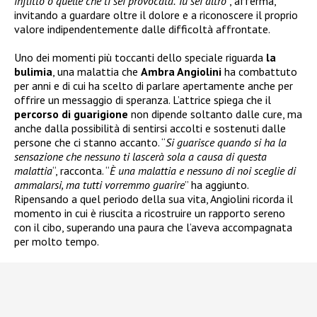
inflitto o quelle che ti sei provocata. Tu sei altro
“, afferma,
invitando a guardare oltre il dolore e a riconoscere il proprio
valore indipendentemente dalle difficoltà affrontate.
Uno dei momenti più toccanti dello speciale riguarda
la
bulimia
, una malattia che
Ambra Angiolini
ha combattuto
per anni e di cui ha scelto di parlare apertamente anche per
offrire un messaggio di speranza. L’attrice spiega che il
percorso di guarigione
non dipende soltanto dalle cure, ma
anche dalla possibilità di sentirsi accolti e sostenuti dalle
persone che ci stanno accanto. “
Si guarisce quando si ha la
sensazione che nessuno ti lascerà sola a causa di questa
malattia
“, racconta. “
È una malattia e nessuno di noi sceglie di
ammalarsi, ma tutti vorremmo guarire
” ha aggiunto.
Ripensando a quel periodo della sua vita, Angiolini ricorda il
momento in cui è riuscita a ricostruire un rapporto sereno
con il cibo, superando una paura che l’aveva accompagnata
per molto tempo.