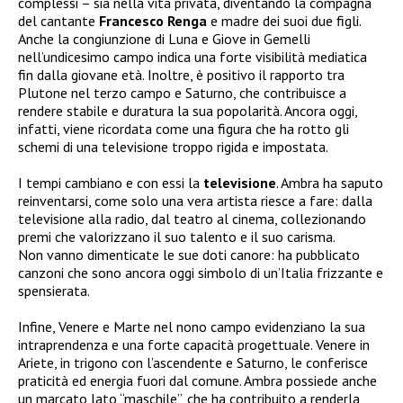
complessi – sia nella vita privata, diventando la compagna
del cantante
Francesco Renga
e madre dei suoi due figli.
Anche la congiunzione di Luna e Giove in Gemelli
nell’undicesimo campo indica una forte visibilità mediatica
fin dalla giovane età. Inoltre, è positivo il rapporto tra
Plutone nel terzo campo e Saturno, che contribuisce a
rendere stabile e duratura la sua popolarità. Ancora oggi,
infatti, viene ricordata come una figura che ha rotto gli
schemi di una televisione troppo rigida e impostata.
I tempi cambiano e con essi la
televisione
. Ambra ha saputo
reinventarsi, come solo una vera artista riesce a fare: dalla
televisione alla radio, dal teatro al cinema, collezionando
premi che valorizzano il suo talento e il suo carisma.
Non vanno dimenticate le sue doti canore: ha pubblicato
canzoni che sono ancora oggi simbolo di un’Italia frizzante e
spensierata.
Infine, Venere e Marte nel nono campo evidenziano la sua
intraprendenza e una forte capacità progettuale. Venere in
Ariete, in trigono con l’ascendente e Saturno, le conferisce
praticità ed energia fuori dal comune. Ambra possiede anche
un marcato lato “maschile”, che ha contribuito a renderla