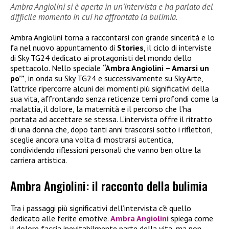
Ambra Angiolini si è aperta in un’intervista e ha parlato del
difficile momento in cui ha affrontato la bulimia.
Ambra Angiolini torna a raccontarsi con grande sincerità e lo
fa nel nuovo appuntamento di
Stories
, il ciclo di interviste
di Sky TG24 dedicato ai protagonisti del mondo dello
spettacolo. Nello speciale
“Ambra Angiolini – Amarsi un
po’”
, in onda su Sky TG24 e successivamente su Sky Arte,
l’attrice ripercorre alcuni dei momenti più significativi della
sua vita, affrontando senza reticenze temi profondi come la
malattia, il dolore, la maternità e il percorso che l’ha
portata ad accettare se stessa. L’intervista offre il ritratto
di una donna che, dopo tanti anni trascorsi sotto i riflettori,
sceglie ancora una volta di mostrarsi autentica,
condividendo riflessioni personali che vanno ben oltre la
carriera artistica.
Ambra Angiolini: il racconto della bulimia
Tra i passaggi più significativi dell’intervista c’è quello
dedicato alle ferite emotive.
Ambra Angiolini
spiega come
il dolore faccia inevitabilmente parte della vita, ma non