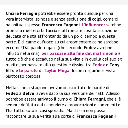
Chiara Ferragni
potrebbe essere pronta dunque per una
vera intervista, spinosa e senza esclusione di colpi, come ci
ha abituati spesso
Francesca Fagnani.
L’influencer
sarebbe
pronta a metterci la faccia e affrontare così la situazione
delicata che sta affrontando da un po’ di tempo a questa
parte. E di carne al fuoco su cui argomentare ce ne sarebbe
eccome! Dal pandoro gate (che secondo
Fedez
avrebbe
influito nella crisi),
per passare alla fine del matrimonio
e
tutto ciò che è accaduto nella sua vita e in quella del suo ex
marito, per passare alla questione dissing tra
Fedez
e
Tony
Effe
e
le parole di
Taylor Mega
.
Insomma, un’intervista
piuttosto corposa.
Nella scorsa stagione avevamo ascoltato le parole di
Fedez
a
Belve
, aveva dato la sua versione dei fatti. Adesso
potrebbe essere arrivato il turno di
Chiara Ferragni,
che si è
sempre defilata dal rispondere a provocazioni e commenti e
l’ha fatto solo in casi sporadici. Ma chissà non possa
raccontare la sua verità alla corte di
Francesca Fagnani
!