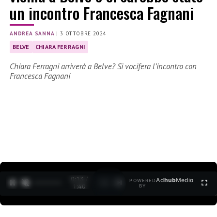
un incontro Francesca Fagnani
ANDREA SANNA
|
3 OTTOBRE 2024
BELVE
CHIARA FERRAGNI
Chiara Ferragni arriverà a Belve? Si vocifera l’incontro con
Francesca Fagnani
0:14 /
Ad
hub
Media
POWERED
1
/
2
1:40
BY