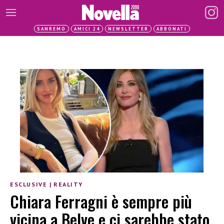
SANREMO
AMICI 24
NEWSLETTER
ABBONATI
ESCLUSIVE
|
REALITY
Chiara Ferragni è sempre più
vicina a Belve e ci sarebbe stato