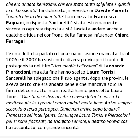
che ero andata benissimo, che ero stata tanto spigliata e quindi
io ci ho sperato
” ha dichiarato, riferendosi a
Davide Parenti
.
“
Guardi che lo dicono a tutte
” ha ironizzato
Francesca
Fagnani
, in risposta. Santarelli è stata estremamente
sincera in ogni sua risposta e si è lasciata andare anche a
qualche critica nei confronti della famosa influencer
Chiara
Ferragni
.
L’ex modella ha parlato di una sua occasione mancata. Tra il
2006 e il 2007 ha sostenuto diversi provini per il ruolo di
protagonista nel film “
Una moglie bellissima
” di
Leonardo
Pieraccioni
, ma alla fine hanno scelto
Laura Torrisi
.
Santarelli ha spiegato che il suo agente, dopo tre provini, le
aveva detto che era andata bene e che mancava solo la
firma del contratto, ma in realtà hanno poi scelto Laura
Torrisi. “
Questo mi è dispiaciuto, ci avevo fatto la bocca. Lo
meritavo più io, i provini erano andati molto bene. Arrivo sempre
seconda o terza purtroppo. Come mai arrivo dopo le altre?
Francesca sei intelligente. Comunque Laura Torrisi e Pieraccioni
poi si sono fidanzati, ha trionfato l’amore, il destino voleva così
“
ha raccontato, con grande sincerità.