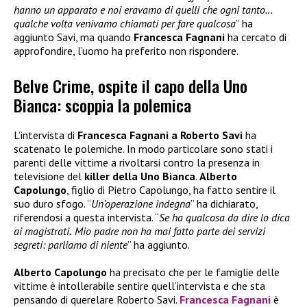
hanno un apparato e noi eravamo di quelli che ogni tanto…
qualche volta venivamo chiamati per fare qualcosa
” ha
aggiunto Savi, ma quando
Francesca Fagnani
ha cercato di
approfondire, l’uomo ha preferito non rispondere.
Belve Crime, ospite il capo della Uno
Bianca: scoppia la polemica
L’intervista di
Francesca Fagnani a Roberto Savi
ha
scatenato le polemiche. In modo particolare sono stati i
parenti delle vittime a rivoltarsi contro la presenza in
televisione del
killer della Uno Bianca
.
Alberto
Capolungo
, figlio di Pietro Capolungo, ha fatto sentire il
suo duro sfogo. “
Un’operazione indegna
” ha dichiarato,
riferendosi a questa intervista. “
Se ha qualcosa da dire lo dica
ai magistrati
.
Mio padre non ha mai fatto parte dei servizi
segreti: parliamo di niente
” ha aggiunto.
Alberto Capolungo
ha precisato che per le famiglie delle
vittime è intollerabile sentire quell’intervista e che sta
pensando di querelare Roberto Savi.
Francesca Fagnani
è