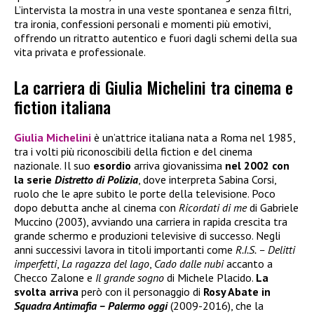
L’intervista la mostra in una veste spontanea e senza filtri,
tra ironia, confessioni personali e momenti più emotivi,
offrendo un ritratto autentico e fuori dagli schemi della sua
vita privata e professionale.
La carriera di Giulia Michelini tra cinema e
fiction italiana
Giulia Michelini
è un’attrice italiana nata a Roma nel 1985,
tra i volti più riconoscibili della fiction e del cinema
nazionale. Il suo
esordio
arriva giovanissima
nel 2002 con
la serie
Distretto di Polizia
, dove interpreta Sabina Corsi,
ruolo che le apre subito le porte della televisione. Poco
dopo debutta anche al cinema con
Ricordati di me
di Gabriele
Muccino (2003), avviando una carriera in rapida crescita tra
grande schermo e produzioni televisive di successo. Negli
anni successivi lavora in titoli importanti come
R.I.S. – Delitti
imperfetti
,
La ragazza del lago
,
Cado dalle nubi
accanto a
Checco Zalone e
Il grande sogno
di Michele Placido.
La
svolta arriva
però con il personaggio di
Rosy Abate in
Squadra Antimafia – Palermo oggi
(2009-2016), che la