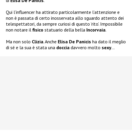
di
Elisa De Panicis
.
Qui l’influencer ha attirato particolarmente l’attenzione e
non è passata di certo inosservata allo sguardo attento dei
telespettatori, da sempre curiosi di questo ‘rito’. Impossibile
non notare il
fisico
statuario della bella
Incorvaia
.
Ma non solo
Clizia
. Anche
Elisa De Panicis
ha dato il meglio
di sé e la sua è stata una
doccia
davvero molto
sexy
…