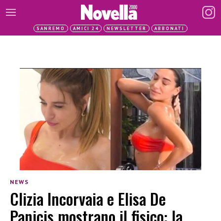
SANREMO
AMICI 24
NEWSLETTER
ABBONATI
NEWS
Clizia Incorvaia e Elisa De
Panicis mostrano il fisico: la