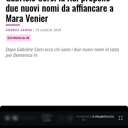
due nuovi nomi da affiancare a
Mara Venier
ANDREA SANNA
|
25 LUGLIO 2025
DOMENICA IN
Dopo Gabriele Corsi ecco chi sono i due nuovi nomi in lizza
per Domenica In
0:30 /
Ad
hub
Media
POWERED
1
/
2
3:35
BY