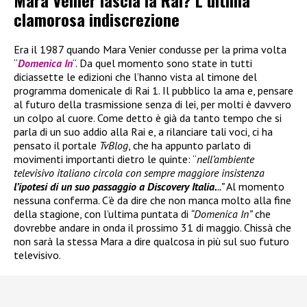
Mara Venier lascia la Rai? L’ultima
clamorosa indiscrezione
Era il 1987 quando Mara Venier condusse per la prima volta
“
Domenica In
“. Da quel momento sono state in tutti
diciassette le edizioni che l’hanno vista al timone del
programma domenicale di Rai 1. Il pubblico la ama e, pensare
al futuro della trasmissione senza di lei, per molti è davvero
un colpo al cuore. Come detto è già da tanto tempo che si
parla di un suo addio alla Rai e, a rilanciare tali voci, ci ha
pensato il portale
TvBlog
, che ha appunto parlato di
movimenti importanti dietro le quinte: “
nell’ambiente
televisivo italiano circola con sempre maggiore insistenza
l’ipotesi di un suo passaggio a Discovery Italia.
..”
Al momento
nessuna conferma. C’è da dire che non manca molto alla fine
della stagione, con l’ultima puntata di
“Domenica In”
che
dovrebbe andare in onda il prossimo 31 di maggio. Chissà che
non sarà la stessa Mara a dire qualcosa in più sul suo futuro
televisivo.