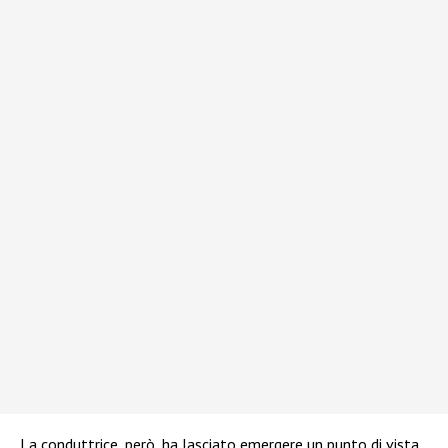
La conduttrice, però, ha lasciato emergere un punto di vista