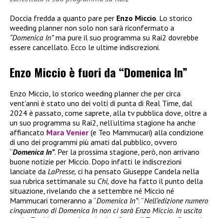
Doccia fredda a quanto pare per
Enzo Miccio
. Lo storico
weeding planner non solo non sarà riconfermato a
“Domenica In”
ma pure il suo programma su Rai2 dovrebbe
essere cancellato. Ecco le ultime indiscrezioni.
Enzo Miccio è fuori da “Domenica In”
Enzo Miccio, lo storico weeding planner che per circa
vent’anni è stato uno dei volti di punta di Real Time, dal
2024 è passato, come saprete, alla tv pubblica dove, oltre a
un suo programma su Rai2, nell’ultima stagione ha anche
affiancato
Mara Venier
(e Teo Mammucari) alla condizione
di uno dei programmi più amati dal pubblico, ovvero
“
Domenica In”
. Per la prossima stagione, però, non arrivano
buone notizie per Miccio. Dopo infatti le indiscrezioni
lanciate da
LaPresse,
ci ha pensato Giuseppe Candela nella
sua rubrica settimanale su
Chi,
dove ha fatto il punto della
situazione, rivelando che a settembre né Miccio né
Mammucari torneranno a “
Domenica In”
: “
Nell’edizione numero
cinquantuno di Domenica In non ci sarà Enzo Miccio. In uscita