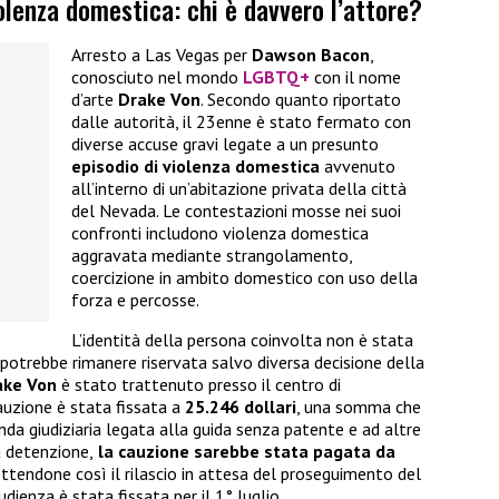
olenza domestica: chi è davvero l’attore?
Arresto a Las Vegas per
Dawson Bacon
,
conosciuto nel mondo
LGBTQ+
con il nome
d’arte
Drake Von
. Secondo quanto riportato
dalle autorità, il 23enne è stato fermato con
diverse accuse gravi legate a un presunto
episodio di violenza domestica
avvenuto
all’interno di un’abitazione privata della città
del Nevada. Le contestazioni mosse nei suoi
confronti includono violenza domestica
aggravata mediante strangolamento,
coercizione in ambito domestico con uso della
forza e percosse.
L’identità della persona coinvolta non è stata
 potrebbe rimanere riservata salvo diversa decisione della
ake Von
è stato trattenuto presso il centro di
auzione è stata fissata a
25.246 dollari
, una somma che
a giudiziaria legata alla guida senza patente e ad altre
a detenzione,
la cauzione sarebbe stata pagata da
ttendone così il rilascio in attesa del proseguimento del
dienza è stata fissata per il 1° luglio.