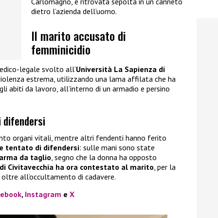
Carlomagno, e ritrovata sepolta in un canneto
dietro l’azienda dell’uomo.
Il marito accusato di
femminicidio
ico-legale svolto all’
Università La Sapienza di
violenza estrema, utilizzando una lama affilata che ha
i abiti da lavoro, all’interno di un armadio e persino
i difendersi
nto organi vitali, mentre altri fendenti hanno ferito
e tentato di difendersi
: sulle mani sono state
arma da taglio
, segno che la donna ha opposto
di Civitavecchia ha ora contestato al marito
, per la
, oltre all’occultamento di cadavere.
cebook
,
Instagram
e
X