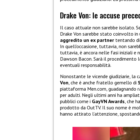
Drake Von: le accuse preced
Il caso attuale non sarebbe isolato. 
Drake Von sarebbe stato coinvolto in 
aggredito un ex partner
tentando di 
In quell’occasione, tuttavia, non sareb
tuttavia, è ancora nelle fasi iniziali
Dawson Bacon. Sarà il procedimento lega
eventuali responsabilità.
Nonostante le vicende giudiziarie, la 
Von
, che è anche fratello gemello di
piattaforma Men.com, guadagnando ra
per adulti. Negli ultimi anni ha ampli
pubblici come i
GayVN Awards
, che h
prodotto da OutTV. Il suo nome è molt
hanno attirato l’attenzione, spostando