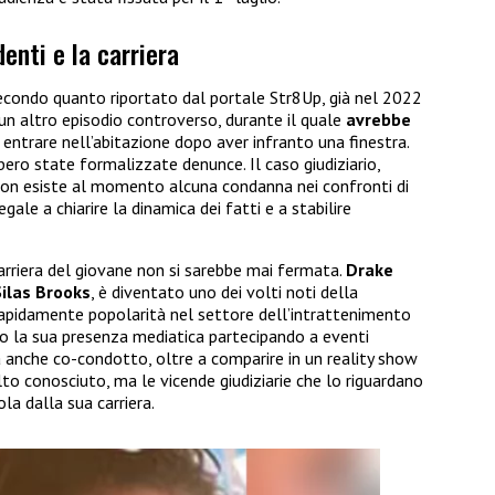
enti e la carriera
Secondo quanto riportato dal portale Str8Up, già nel 2022
un altro episodio controverso, durante il quale
avrebbe
entrare nell’abitazione dopo aver infranto una finestra.
bero state formalizzate denunce. Il caso giudiziario,
 e non esiste al momento alcuna condanna nei confronti di
le a chiarire la dinamica dei fatti e a stabilire
carriera del giovane non si sarebbe mai fermata.
Drake
Silas Brooks
, è diventato uno dei volti noti della
pidamente popolarità nel settore dell’intrattenimento
ato la sua presenza mediatica partecipando a eventi
a anche co-condotto, oltre a comparire in un reality show
o conosciuto, ma le vicende giudiziarie che lo riguardano
la dalla sua carriera.