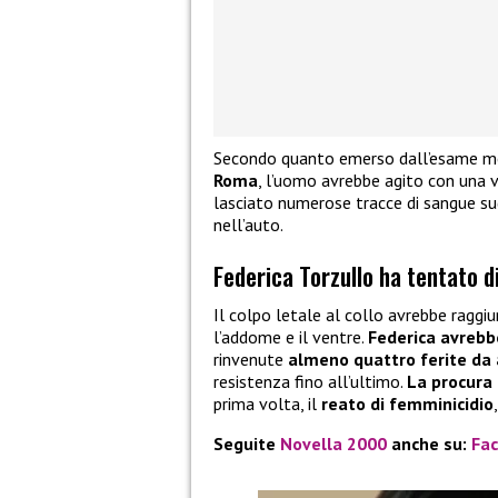
Secondo quanto emerso dall’esame med
Roma
, l’uomo avrebbe agito con una 
lasciato numerose tracce di sangue sugl
nell’auto.
Federica Torzullo ha tentato d
Il colpo letale al collo avrebbe raggiu
l’addome e il ventre.
Federica avrebb
rinvenute
almeno quattro ferite da 
resistenza fino all’ultimo.
La procura 
prima volta, il
reato di femminicidio
Seguite
Novella 2000
anche su:
Fa