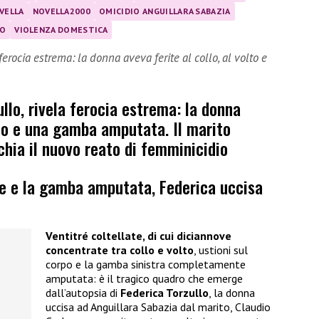
VELLA
NOVELLA2000
OMICIDIO ANGUILLARA SABAZIA
TO
VIOLENZA DOMESTICA
 ferocia estrema: la donna aveva ferite al collo, al volto e
llo, rivela ferocia estrema: la donna
olto e una gamba amputata. Il marito
hia il nuovo reato di femminicidio
te e la gamba amputata, Federica uccisa
Ventitré coltellate, di cui diciannove
concentrate tra collo e volto
, ustioni sul
corpo e la gamba sinistra completamente
amputata: è il tragico quadro che emerge
dall’autopsia di
Federica Torzullo
, la donna
uccisa ad Anguillara Sabazia dal marito, Claudio