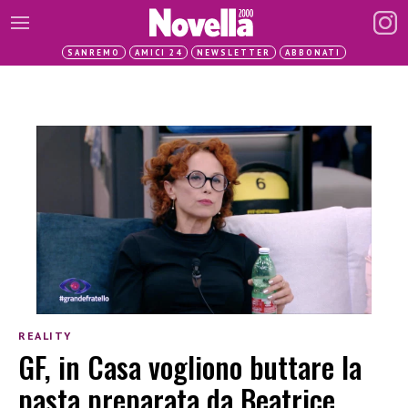
SANREMO
AMICI 24
NEWSLETTER
ABBONATI
REALITY
GF, in Casa vogliono buttare la
pasta preparata da Beatrice