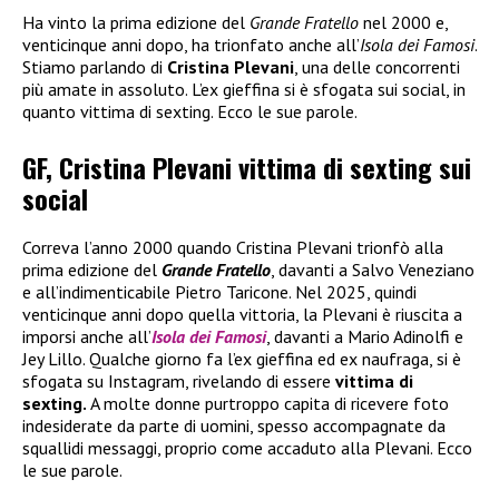
Ha vinto la prima edizione del
Grande Fratello
nel 2000 e,
venticinque anni dopo, ha trionfato anche all’
Isola dei Famosi
.
Stiamo parlando di
Cristina Plevani
, una delle concorrenti
più amate in assoluto. L’ex gieffina si è sfogata sui social, in
quanto vittima di sexting. Ecco le sue parole.
GF, Cristina Plevani vittima di sexting sui
social
Correva l’anno 2000 quando Cristina Plevani trionfò alla
prima edizione del
Grande Fratello
, davanti a Salvo Veneziano
e all’indimenticabile Pietro Taricone. Nel 2025, quindi
venticinque anni dopo quella vittoria, la Plevani è riuscita a
imporsi anche all’
Isola dei Famosi
, davanti a Mario Adinolfi e
Jey Lillo. Qualche giorno fa l’ex gieffina ed ex naufraga, si è
sfogata su Instagram, rivelando di essere
vittima di
sexting.
A molte donne purtroppo capita di ricevere foto
indesiderate da parte di uomini, spesso accompagnate da
squallidi messaggi, proprio come accaduto alla Plevani. Ecco
le sue parole.