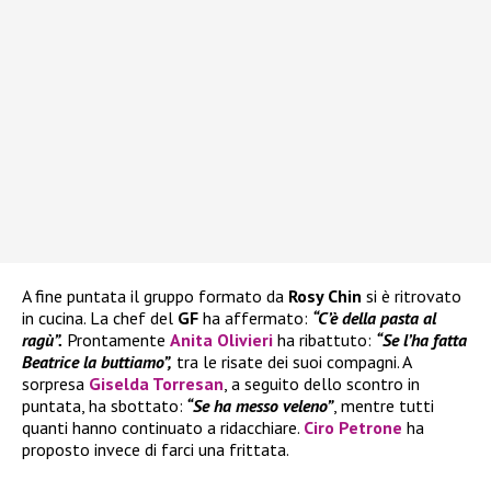
A fine puntata il gruppo formato da
Rosy Chin
si è ritrovato
in cucina. La chef del
GF
ha affermato:
“C’è della pasta al
ragù”.
Prontamente
Anita Olivieri
ha ribattuto:
“Se l’ha fatta
Beatrice la buttiamo”,
tra le risate dei suoi compagni. A
sorpresa
Giselda Torresan
, a seguito dello scontro in
puntata, ha sbottato:
“Se ha messo veleno”
, mentre tutti
quanti hanno continuato a ridacchiare.
Ciro Petrone
ha
proposto invece di farci una frittata.