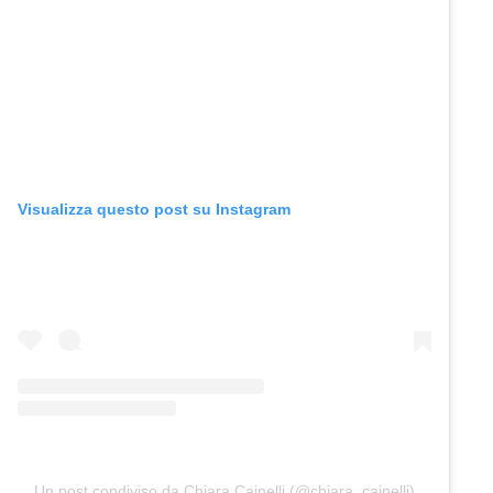
Visualizza questo post su Instagram
Un post condiviso da Chiara Cainelli (@chiara_cainelli)