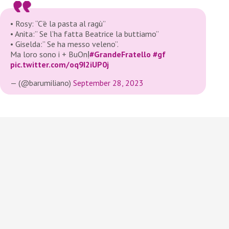
• Rosy: “C’è la pasta al ragù”
• Anita:” Se l’ha fatta Beatrice la buttiamo”
• Giselda:” Se ha messo veleno”.
Ma loro sono i + BuOnỊ
#GrandeFratello
#gf
pic.twitter.com/oq9I2iUP0j
— (@barumiliano)
September 28, 2023