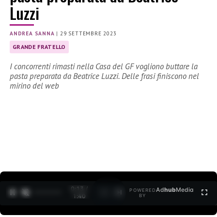
Luzzi
ANDREA SANNA
|
29 SETTEMBRE 2023
GRANDE FRATELLO
I concorrenti rimasti nella Casa del GF vogliono buttare la
pasta preparata da Beatrice Luzzi. Delle frasi finiscono nel
mirino del web
0:14 /
Ad
hub
Media
POWERED
1
/
2
1:40
BY