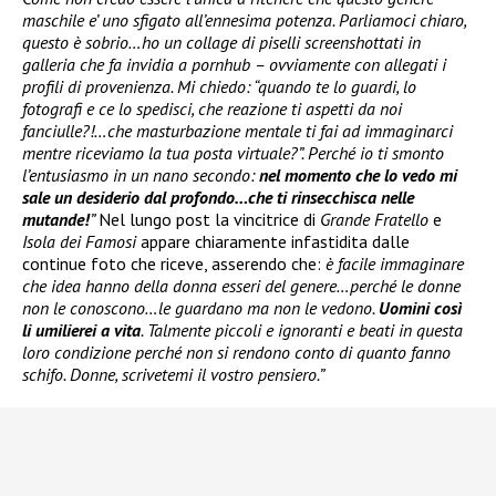
maschile e’ uno sfigato all’ennesima potenza. Parliamoci chiaro,
questo è sobrio…ho un collage di piselli screenshottati in
galleria che fa invidia a pornhub – ovviamente con allegati i
profili di provenienza. Mi chiedo: “quando te lo guardi, lo
fotografi e ce lo spedisci, che reazione ti aspetti da noi
fanciulle?!…che masturbazione mentale ti fai ad immaginarci
mentre riceviamo la tua posta virtuale?”. Perché io ti smonto
l’entusiasmo in un nano secondo:
nel momento che lo vedo mi
sale un desiderio dal profondo…che ti rinsecchisca nelle
mutande!
”
Nel lungo post la vincitrice di
Grande Fratello
e
Isola dei Famosi
appare chiaramente infastidita dalle
continue foto che riceve, asserendo che:
è facile immaginare
che idea hanno della donna esseri del genere…perché le donne
non le conoscono…le guardano ma non le vedono.
Uomini così
li umilierei a vita
. Talmente piccoli e ignoranti e beati in questa
loro condizione perché non si rendono conto di quanto fanno
schifo. Donne, scrivetemi il vostro pensiero.”