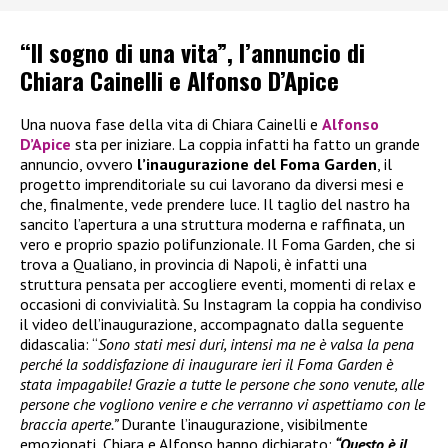
“Il sogno di una vita”, l’annuncio di
Chiara Cainelli e Alfonso D’Apice
Una nuova fase della vita di Chiara Cainelli e
Alfonso
D’Apice
sta per iniziare. La coppia infatti ha fatto un grande
annuncio, ovvero
l’inaugurazione del Foma Garden
, il
progetto imprenditoriale su cui lavorano da diversi mesi e
che, finalmente, vede prendere luce. Il taglio del nastro ha
sancito l’apertura a una struttura moderna e raffinata, un
vero e proprio spazio polifunzionale. Il Foma Garden, che si
trova a Qualiano, in provincia di Napoli, è infatti una
struttura pensata per accogliere eventi, momenti di relax e
occasioni di convivialità. Su Instagram la coppia ha condiviso
il video dell’inaugurazione, accompagnato dalla seguente
didascalia: “
Sono stati mesi duri, intensi ma ne è valsa la pena
perché la soddisfazione di inaugurare ieri il Foma Garden è
stata impagabile! Grazie a tutte le persone che sono venute, alle
persone che vogliono venire e che verranno vi aspettiamo con le
braccia aperte.”
Durante l’inaugurazione, visibilmente
emozionati, Chiara e Alfonso hanno dichiarato:
“Questo è il