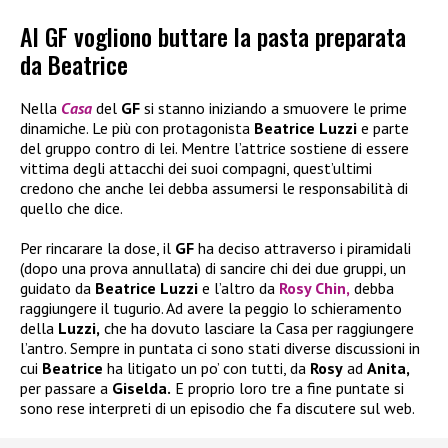
Al GF vogliono buttare la pasta preparata
da Beatrice
Nella
Casa
del
GF
si stanno iniziando a smuovere le prime
dinamiche. Le più con protagonista
Beatrice Luzzi
e parte
del gruppo contro di lei. Mentre l’attrice sostiene di essere
vittima degli attacchi dei suoi compagni, quest’ultimi
credono che anche lei debba assumersi le responsabilità di
quello che dice.
Per rincarare la dose, il
GF
ha deciso attraverso i piramidali
(dopo una prova annullata) di sancire chi dei due gruppi, un
guidato da
Beatrice Luzzi
e l’altro da
Rosy Chin,
debba
raggiungere il tugurio. Ad avere la peggio lo schieramento
della
Luzzi,
che ha dovuto lasciare la Casa per raggiungere
l’antro. Sempre in puntata ci sono stati diverse discussioni in
cui
Beatrice
ha litigato un po’ con tutti, da
Rosy
ad
Anita,
per passare a
Giselda.
E proprio loro tre a fine puntate si
sono rese interpreti di un episodio che fa discutere sul web.