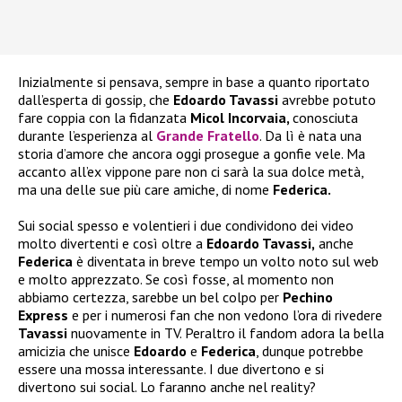
Inizialmente si pensava, sempre in base a quanto riportato
dall’esperta di gossip, che
Edoardo Tavassi
avrebbe potuto
fare coppia con la fidanzata
Micol Incorvaia,
conosciuta
durante l’esperienza al
Grande Fratello
. Da lì è nata una
storia d’amore che ancora oggi prosegue a gonfie vele. Ma
accanto all’ex vippone pare non ci sarà la sua dolce metà,
ma una delle sue più care amiche, di nome
Federica.
Sui social spesso e volentieri i due condividono dei video
molto divertenti e così oltre a
Edoardo Tavassi,
anche
Federica
è diventata in breve tempo un volto noto sul web
e molto apprezzato. Se così fosse, al momento non
abbiamo certezza, sarebbe un bel colpo per
Pechino
Express
e per i numerosi fan che non vedono l’ora di rivedere
Tavassi
nuovamente in TV. Peraltro il fandom adora la bella
amicizia che unisce
Edoardo
e
Federica
, dunque potrebbe
essere una mossa interessante. I due divertono e si
divertono sui social. Lo faranno anche nel reality?