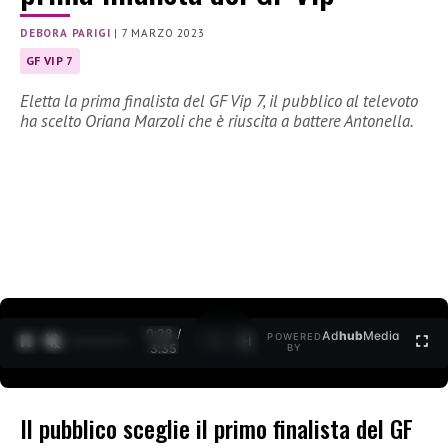
DEBORA PARIGI
|
7 MARZO 2023
GF VIP 7
Eletta la prima finalista del GF Vip 7, il pubblico al televoto
ha scelto Oriana Marzoli che è riuscita a battere Antonella.
0:29 /
Ad
hub
Media
POWERED
1
/
2
3:35
BY
Il pubblico sceglie il primo finalista del GF