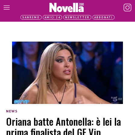
SANREMO
AMICI 24
NEWSLETTER
ABBONATI
NEWS
Oriana batte Antonella: è lei la
prima finalista del GF Vip