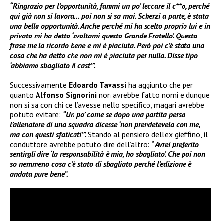
“Ringrazio per l’opportunità, fammi un po’ leccare il c**o, perché
qui già non si lavora… poi non si sa mai. Scherzi a parte, è stata
una bella opportunità. Anche perché mi ha scelto proprio lui e in
privato mi ha detto ‘svoltami questo Grande Fratello’. Questa
frase me la ricordo bene e mi è piaciuta. Però poi c’è stata una
cosa che ha detto che non mi è piaciuta per nulla. Disse tipo
‘abbiamo sbagliato il cast’”.
Successivamente
Edoardo Tavassi
ha aggiunto che per
quanto
Alfonso Signorini
non avrebbe fatto nomi e dunque
non si sa con chi ce l’avesse nello specifico, magari avrebbe
potuto evitare:
“Un po’ come se dopo una partita persa
l’allenatore di una squadra dicesse ‘non prendetevela con me,
ma con questi sfaticati’”.
Stando al pensiero dell’ex gieffino, il
conduttore avrebbe potuto dire dell’altro:
“
Avrei preferito
sentirgli dire ‘la responsabilità è mia, ho sbagliato’. Che poi non
so nemmeno cosa c’è stato di sbagliato perché l’edizione è
andata pure bene”.