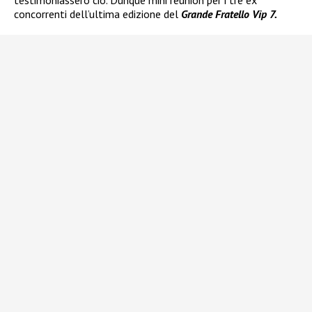
testimoniassero ciò. Dunque mini reunion per i tre ex
concorrenti dell’ultima edizione del
Grande Fratello Vip 7.