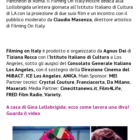
Pantheon di Roma. Il Filming On Italy inoltre dedica alla
Lollobrigida un’intera giornata all’Istituto Italiano di Cultura
di LA con la proiezione di due suoi film e un incontro con il
pubblico moderato da
Claudio Masenza
, direttore artistico
di Filming On Italy.
Filming on Italy
è prodotto e organizzato da
Agnus Dei
di
Tiziana Rocca
con l
’Istituto Italiano di Cultura
a Los
Angeles, sotto gli auspici del
Consolato Generale Italiano
Los Angeles,
con il sostegno della
Direzione Cinema del
MiBACT
,
ICE
Los Angeles
,
ANICA
. Main Sponsor:
MEI
.
Partner tecnici:
Crystal Couture
,
Franciacorta
,
Da Milano
,
Maserati
. Media Partner:
Cinecittanews.it
,
Film4Life
,
FRED Film Radio
,
Variety.
A casa di Gina Lollobrigida: ecco come lavora una diva!
Guarda il video