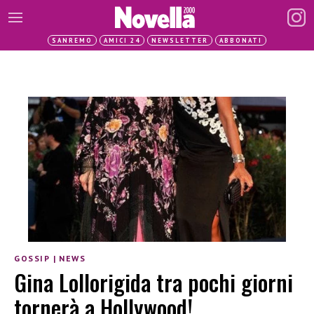
SANREMO
AMICI 24
NEWSLETTER
ABBONATI
GOSSIP
|
NEWS
Gina Lollorigida tra pochi giorni
tornerà a Hollywood!