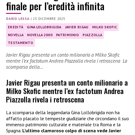
finale per l’eredità infinita
DARIO LESSA
|
23 DICEMBRE 2025
EREDITÀ
GINA LOLLOBRIGIDA
JAVIER RIGAU
MILKO SKOFIC
NOVELLA
NOVELLA 2000
PATRIMONIO
PIAZZOLLA
TESTAMENTO
Javier Rigau presenta un conto milionario a Milko Skofic
mentre l’ex factotum Andrea Piazzolla rivela i retroscena La
scomparsa della…
Javier Rigau presenta un conto milionario a
Milko Skofic mentre l’ex factotum Andrea
Piazzolla rivela i retroscena
La scomparsa della leggendaria Gina Lollobrigida non ha
affatto placato le tempeste giudiziarie che circondano il suo
immenso patrimonio culturale e materiale tra Roma e la
Spagna.
L’ultimo clamoroso colpo di scena vede Javier