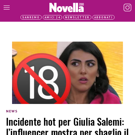
SANREMO
AMICI 24
NEWSLETTER
ABBONATI
NEWS
Incidente hot per Giulia Salemi:
l’influencer mostra per sbaglio il