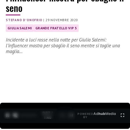
seno
STEFANO D'ONOFRIO
|
29 NOVEMBRE 2020
GIULIA SALEMI
GRANDE FRATELLO VIP 5
Incidente a luci rosse nella notte per Giulia Salemi:
l’influencer mostra per sbaglio il seno mentre si toglie una
maglia…
0:27 /
Ad
hub
Media
POWERED
1
/
2
1:40
BY