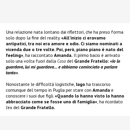
Una relazione nata lontano dai riflettori, che ha preso forma
solo dopo la fine del reality.
«All’inizio ci eravamo
antipatici, tra noi era amore e odio. Ci siamo nominati a
vicenda due o tre volte. Poi, però, piano piano è nato del
feeling»
, ha raccontato
Amanda.
Il primo bacio è arrivato
solo una volta fuori dalla
Casa
del
Grande Fratello:
«Io lo
guardavo, lui mi guardava… e abbiamo cominciato a parlare
tanto»
.
Nonostante le difficoltà logistiche,
Iago
ha trascorso
comunque del tempo in Puglia per stare con
Amanda
e
conoscere i suoi due figli.
«Quando lo hanno visto lo hanno
abbracciato come se fosse uno di famiglia»
, ha ricordato
l’ex del
Grande Fratello.