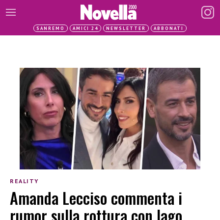
SANREMO
AMICI 24
NEWSLETTER
ABBONATI
REALITY
Amanda Lecciso commenta i
rumor sulla rottura con Iago