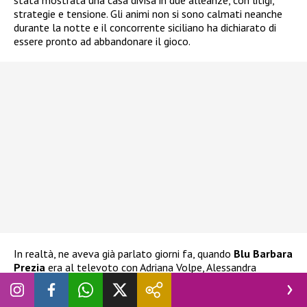
strategie e tensione. Gli animi non si sono calmati neanche
durante la notte e il concorrente siciliano ha dichiarato di
essere pronto ad abbandonare il gioco.
In realtà, ne aveva già parlato giorni fa, quando
Blu Barbara
Prezia
era al televoto con Adriana Volpe, Alessandra
Mussolini e Lucia Ilarido. L’ex tronista aveva già espresso
l’intenzione di ritirarsi
nel caso Blu fosse stata eliminata.