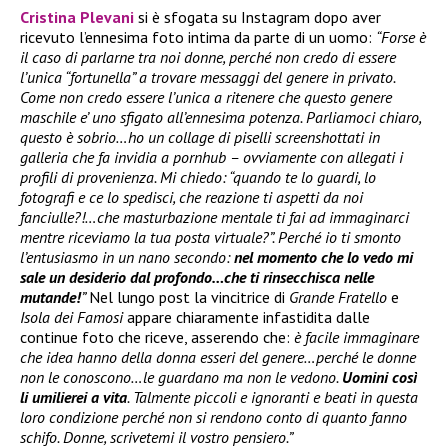
Cristina Plevani
si è sfogata su Instagram dopo aver
ricevuto l’ennesima foto intima da parte di un uomo:
“Forse è
il caso di parlarne tra noi donne, perché non credo di essere
l’unica “fortunella” a trovare messaggi del genere in privato.
Come non credo essere l’unica a ritenere che questo genere
maschile e’ uno sfigato all’ennesima potenza. Parliamoci chiaro,
questo è sobrio…ho un collage di piselli screenshottati in
galleria che fa invidia a pornhub – ovviamente con allegati i
profili di provenienza. Mi chiedo: “quando te lo guardi, lo
fotografi e ce lo spedisci, che reazione ti aspetti da noi
fanciulle?!…che masturbazione mentale ti fai ad immaginarci
mentre riceviamo la tua posta virtuale?”. Perché io ti smonto
l’entusiasmo in un nano secondo:
nel momento che lo vedo mi
sale un desiderio dal profondo…che ti rinsecchisca nelle
mutande!
”
Nel lungo post la vincitrice di
Grande Fratello
e
Isola dei Famosi
appare chiaramente infastidita dalle
continue foto che riceve, asserendo che:
è facile immaginare
che idea hanno della donna esseri del genere…perché le donne
non le conoscono…le guardano ma non le vedono.
Uomini così
li umilierei a vita
. Talmente piccoli e ignoranti e beati in questa
loro condizione perché non si rendono conto di quanto fanno
schifo. Donne, scrivetemi il vostro pensiero.”