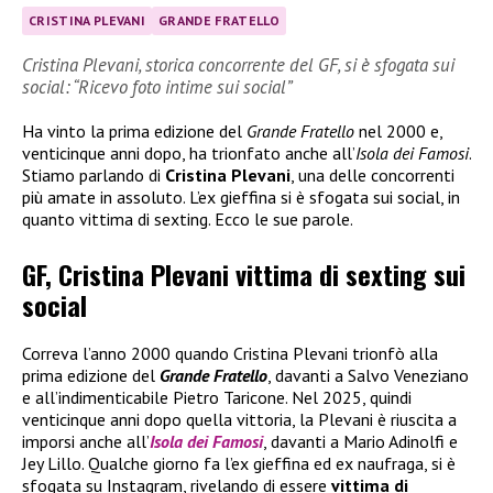
CRISTINA PLEVANI
GRANDE FRATELLO
Cristina Plevani, storica concorrente del GF, si è sfogata sui
social: “Ricevo foto intime sui social”
Ha vinto la prima edizione del
Grande Fratello
nel 2000 e,
venticinque anni dopo, ha trionfato anche all’
Isola dei Famosi
.
Stiamo parlando di
Cristina Plevani
, una delle concorrenti
più amate in assoluto. L’ex gieffina si è sfogata sui social, in
quanto vittima di sexting. Ecco le sue parole.
GF, Cristina Plevani vittima di sexting sui
social
Correva l’anno 2000 quando Cristina Plevani trionfò alla
prima edizione del
Grande Fratello
, davanti a Salvo Veneziano
e all’indimenticabile Pietro Taricone. Nel 2025, quindi
venticinque anni dopo quella vittoria, la Plevani è riuscita a
imporsi anche all’
Isola dei Famosi
, davanti a Mario Adinolfi e
Jey Lillo. Qualche giorno fa l’ex gieffina ed ex naufraga, si è
sfogata su Instagram, rivelando di essere
vittima di