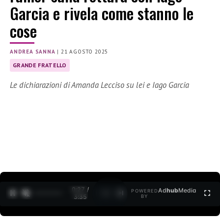
Garcia e rivela come stanno le
cose
ANDREA SANNA
|
21 AGOSTO 2025
GRANDE FRATELLO
Le dichiarazioni di Amanda Lecciso su lei e Iago Garcia
0:28 /
Ad
hub
Media
POWERED
1
/
2
3:35
BY