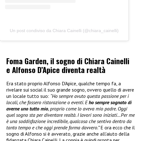
Un post condiviso da Chiara Cainelli (@chiara_cainelli)
Foma Garden, il sogno di Chiara Cainelli
e Alfonso D’Apice diventa realtà
Era stato proprio Alfonso D’Apice, qualche tempo fa, a
rivelare sui social il suo grande sogno, ovvero quello di avere
un locale tutto suo:
“Ho sempre avuto questa passione per i
locali, che fossero ristorazione o eventi. E
ho sempre sognato di
averne uno tutto mio
, proprio come lo aveva mio padre. Oggi
quel sogno sta per diventare realtà. I lavori sono iniziati…Per me
è una soddisfazione incredibile, qualcosa che sentivo dentro da
tanto tempo e che oggi prende forma davvero.”
E ora ecco che il
sogno di Alfonso si è avverato, grazie anche all’aiuto della
fidanzata Chiara Cainelli. La coppia è quindi pronta per