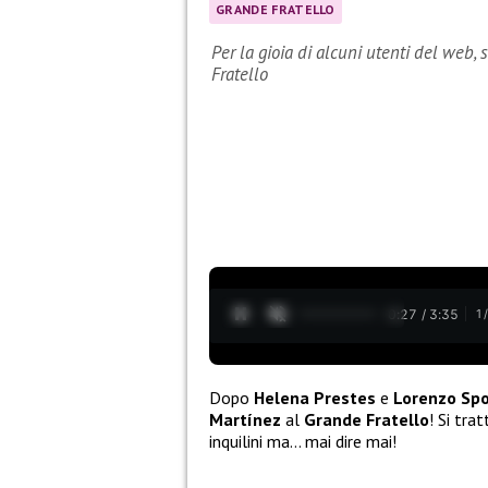
GRANDE FRATELLO
Per la gioia di alcuni utenti del web, 
Fratello
0:28 / 3:35
1
Dopo
Helena Prestes
e
Lorenzo Spo
Martínez
al
Grande Fratello
! Si tra
inquilini ma… mai dire mai!