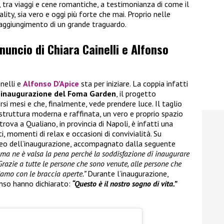
i, tra viaggi e cene romantiche, a testimonianza di come il
ality, sia vero e oggi più forte che mai. Proprio nelle
raggiungimento di un grande traguardo.
nnuncio di Chiara Cainelli e Alfonso
inelli e
Alfonso D’Apice
sta per iniziare. La coppia infatti
’inaugurazione del Foma Garden
, il progetto
rsi mesi e che, finalmente, vede prendere luce. Il taglio
 struttura moderna e raffinata, un vero e proprio spazio
trova a Qualiano, in provincia di Napoli, è infatti una
, momenti di relax e occasioni di convivialità. Su
ideo dell’inaugurazione, accompagnato dalla seguente
i ma ne è valsa la pena perché la soddisfazione di inaugurare
Grazie a tutte le persone che sono venute, alle persone che
iamo con le braccia aperte.”
Durante l’inaugurazione,
nso hanno dichiarato:
“Questo è il nostro sogno di vita.”