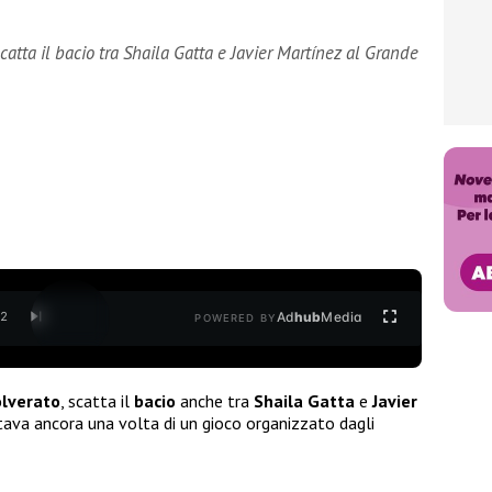
scatta il bacio tra Shaila Gatta e Javier Martínez al Grande
Ad
hub
Media
/
2
POWERED BY
lverato
, scatta il
bacio
anche tra
Shaila Gatta
e
Javier
ttava ancora una volta di un gioco organizzato dagli