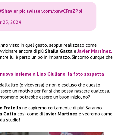
#Shavier
pic.twitter.com/xewCFmZPpI
r 25, 2024
nno visto in quel gesto, seppur realizzato come
vicinare ancora di più
Shaila Gatta
e
Javier Martínez.
ntre lui è parso un po’ in imbarazzo. Sintomo dunque che
 nuovo insieme a Lino Giuliano: la foto sospetta
a dall’altro (e viceversa) e non è escluso che questo
ssere un motivo per far si che possa nascere qualcosa.
antomeno potrebbe essere un buon inizio, no?
e Fratello
ne capiremo certamente di più! Saranno
la Gatta
così come di
Javier Martínez
e vedremo come
da studio!