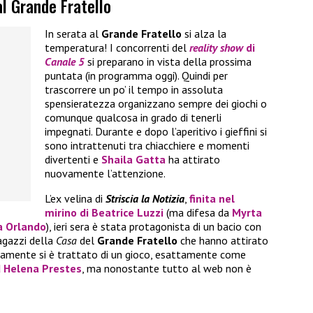
 al Grande Fratello
In serata al
Grande Fratello
si alza la
temperatura! I concorrenti del
reality show
di
Canale 5
si preparano in vista della prossima
puntata (in programma oggi). Quindi per
trascorrere un po’ il tempo in assoluta
spensieratezza organizzano sempre dei giochi o
comunque qualcosa in grado di tenerli
impegnati. Durante e dopo l’aperitivo i gieffini si
sono intrattenuti tra chiacchiere e momenti
divertenti e
Shaila Gatta
ha attirato
nuovamente l’attenzione.
L’ex velina di
Striscia la Notizia
,
finita nel
mirino di
Beatrice Luzzi
(ma difesa da
Myrta
a Orlando
), ieri sera è stata protagonista di un bacio con
ragazzi della
Casa
del
Grande Fratello
che hanno attirato
amente si è trattato di un gioco, esattamente come
d
Helena Prestes
, ma nonostante tutto al web non è