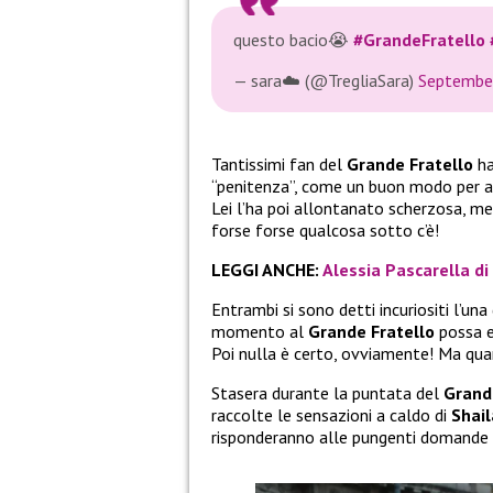
questo bacio😭
#GrandeFratello
— sara☁️ (@TregliaSara)
Septembe
Tantissimi fan del
Grande Fratello
ha
“penitenza”, come un buon modo per av
Lei l’ha poi allontanato scherzosa, me
forse forse qualcosa sotto c’è!
LEGGI ANCHE:
Alessia Pascarella di
Entrambi si sono detti incuriositi l’un
momento al
Grande Fratello
possa e
Poi nulla è certo, ovviamente! Ma qu
Stasera durante la puntata del
Grand
raccolte le sensazioni a caldo di
Shai
risponderanno alle pungenti domande 