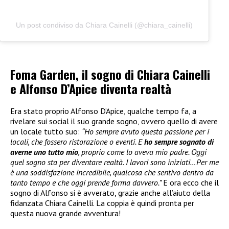
Un post condiviso da Chiara Cainelli (@chiara_cainelli)
Foma Garden, il sogno di Chiara Cainelli
e Alfonso D’Apice diventa realtà
Era stato proprio Alfonso D’Apice, qualche tempo fa, a
rivelare sui social il suo grande sogno, ovvero quello di avere
un locale tutto suo:
“Ho sempre avuto questa passione per i
locali, che fossero ristorazione o eventi. E
ho sempre sognato di
averne uno tutto mio
, proprio come lo aveva mio padre. Oggi
quel sogno sta per diventare realtà. I lavori sono iniziati…Per me
è una soddisfazione incredibile, qualcosa che sentivo dentro da
tanto tempo e che oggi prende forma davvero.”
E ora ecco che il
sogno di Alfonso si è avverato, grazie anche all’aiuto della
fidanzata Chiara Cainelli. La coppia è quindi pronta per
questa nuova grande avventura!