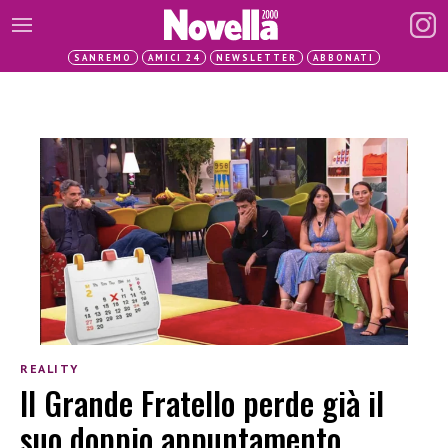
SANREMO
AMICI 24
NEWSLETTER
ABBONATI
REALITY
Il Grande Fratello perde già il
suo doppio appuntamento