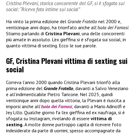
Cristina Plevani, storica concorrente del GF, si è sfogata sui
social: “Ricevo foto intime sui social”
Ha vinto la prima edizione del
Grande Fratello
nel 2000 e,
venticinque anni dopo, ha trionfato anche all’
Isola dei Famosi
.
Stiamo parlando di
Cristina Plevani
, una delle concorrenti
più amate in assoluto. L’ex gieffina si è sfogata sui social, in
quanto vittima di sexting. Ecco le sue parole.
GF, Cristina Plevani vittima di sexting sui
social
Correva l’anno 2000 quando Cristina Plevani trionfò alla
prima edizione del
Grande Fratello
, davanti a Salvo Veneziano
e all’indimenticabile Pietro Taricone. Nel 2025, quindi
venticinque anni dopo quella vittoria, la Plevani è riuscita a
imporsi anche all’
Isola dei Famosi
, davanti a Mario Adinolfi e
Jey Lillo. Qualche giorno fa l’ex gieffina ed ex naufraga, si è
sfogata su Instagram, rivelando di essere
vittima di
sexting.
A molte donne purtroppo capita di ricevere foto
indesiderate da parte di uomini, spesso accompagnate da