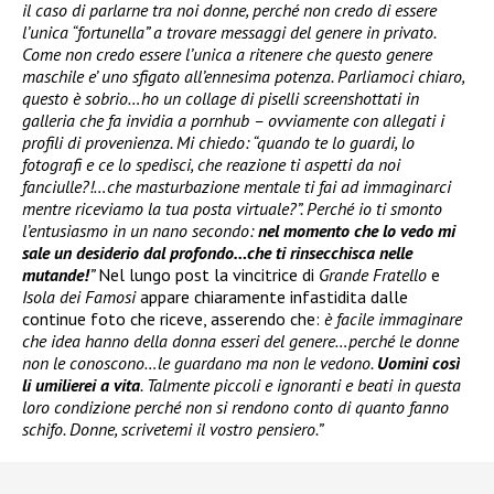
il caso di parlarne tra noi donne, perché non credo di essere
l’unica “fortunella” a trovare messaggi del genere in privato.
Come non credo essere l’unica a ritenere che questo genere
maschile e’ uno sfigato all’ennesima potenza. Parliamoci chiaro,
questo è sobrio…ho un collage di piselli screenshottati in
galleria che fa invidia a pornhub – ovviamente con allegati i
profili di provenienza. Mi chiedo: “quando te lo guardi, lo
fotografi e ce lo spedisci, che reazione ti aspetti da noi
fanciulle?!…che masturbazione mentale ti fai ad immaginarci
mentre riceviamo la tua posta virtuale?”. Perché io ti smonto
l’entusiasmo in un nano secondo:
nel momento che lo vedo mi
sale un desiderio dal profondo…che ti rinsecchisca nelle
mutande!
”
Nel lungo post la vincitrice di
Grande Fratello
e
Isola dei Famosi
appare chiaramente infastidita dalle
continue foto che riceve, asserendo che:
è facile immaginare
che idea hanno della donna esseri del genere…perché le donne
non le conoscono…le guardano ma non le vedono.
Uomini così
li umilierei a vita
. Talmente piccoli e ignoranti e beati in questa
loro condizione perché non si rendono conto di quanto fanno
schifo. Donne, scrivetemi il vostro pensiero.”