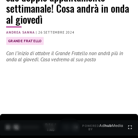
settimanale! Cosa andrà in onda
al giovedì
ANDREA SANNA
|
26 SETTEMBRE 2024
GRANDE FRATELLO
Con l’inizio di ottobre il Grande Fratello non andrà più in
onda al giovedì. Cosa vedremo al suo posto
0:15 /
Ad
hub
Media
POWERED
1
/
2
1:40
BY