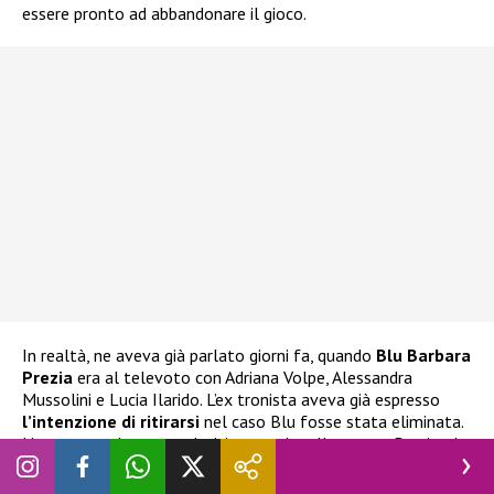
essere pronto ad abbandonare il gioco.
In realtà, ne aveva già parlato giorni fa, quando
Blu Barbara
Prezia
era al televoto con Adriana Volpe, Alessandra
Mussolini e Lucia Ilarido. L’ex tronista aveva già espresso
l’intenzione di ritirarsi
nel caso Blu fosse stata eliminata.
Ha espresso la stessa decisione anche alla stessa Prezia, che
ha cercato di dissuaderlo e di impedirgli di compiere scelte
istintive delle quali potrebbe pentirsi.