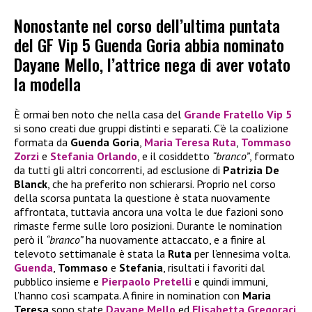
Nonostante nel corso dell’ultima puntata
del GF Vip 5 Guenda Goria abbia nominato
Dayane Mello, l’attrice nega di aver votato
la modella
È ormai ben noto che nella casa del
Grande Fratello Vip 5
si sono creati due gruppi distinti e separati. C’è la coalizione
formata da
Guenda Goria
,
Maria Teresa Ruta
,
Tommaso
Zorzi
e
Stefania Orlando
, e il cosiddetto
“branco”
, formato
da tutti gli altri concorrenti, ad esclusione di
Patrizia De
Blanck
, che ha preferito non schierarsi. Proprio nel corso
della scorsa puntata la questione è stata nuovamente
affrontata, tuttavia ancora una volta le due fazioni sono
rimaste ferme sulle loro posizioni. Durante le nomination
però il
“branco”
ha nuovamente attaccato, e a finire al
televoto settimanale è stata la
Ruta
per l’ennesima volta.
Guenda
,
Tommaso
e
Stefania
, risultati i favoriti dal
pubblico insieme e
Pierpaolo Pretelli
e quindi immuni,
l’hanno così scampata. A finire in nomination con
Maria
Teresa
sono state
Dayane Mello
ed
Elisabetta Gregoraci
.