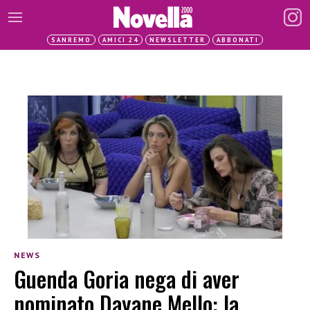
SANREMO
AMICI 24
NEWSLETTER
ABBONATI
NEWS
Guenda Goria nega di aver
nominato Dayane Mello: la