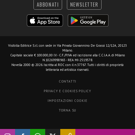
ABBONATI
NEWSLETTER
Visibilia Editrice S.r.l.
con sede in Via Privata Giovannino De Grassi 12/12A, 20123
Milano.
Capitale sociale € 100.000,00 I.V. - C.F./P.IVA ed iscrizione alla C.C.I.A.A. di Milano
N.10269990965 - REA MI-2519578.
Novella 2000 © 2026. Iscritta al ROC con il n.37767. Tutti i diritti di proprietà
letteraria ed artistica riservati.
CONTATTI
PRIVACY E COOKIES POLICY
IMPOSTAZIONI COOKIE
TORNA SU