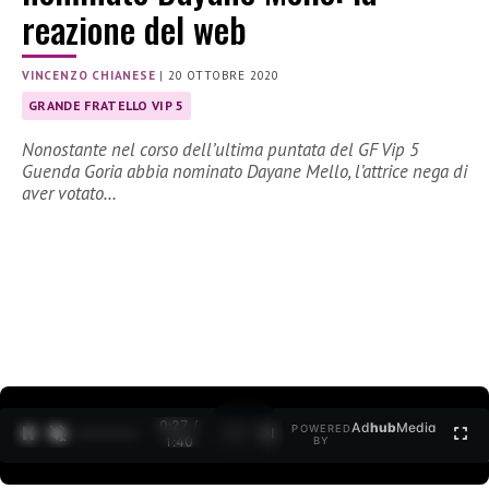
reazione del web
VINCENZO CHIANESE
|
20 OTTOBRE 2020
GRANDE FRATELLO VIP 5
Nonostante nel corso dell’ultima puntata del GF Vip 5
Guenda Goria abbia nominato Dayane Mello, l’attrice nega di
aver votato…
0:27 /
Ad
hub
Media
POWERED
1
/
2
1:40
BY