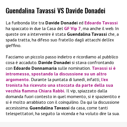
Guendalina Tavassi VS Davide Donadei
La furibonda lite tra
Davide Donadei
ed
Edoardo Tavassi
ha spaccato in due la Casa del
GF Vip 7
, ma anche il web. In
queste ore a intervenire è stata
Guendalina Tavassi
che, a
spada tratta, ha difeso suo fratello dagli attacchi dell’ex
gieffino.
Facciamo un piccolo passo indietro e ricordiamo al pubblico
cosa è accaduto.
Davide Donadei
si stava confrontando
con
Edoardo Donnamaria
sulle nomination.
Tavassi
si è
intromesso, spostando la discussione su un altro
argomento.
Durante la puntata di lunedì, infatti,
l’ex
tronista ha ricevuto una stoccata da parte della sua
vecchia fiamma
Chiara Rabbi.
Il vip, spiazzato dalla
domanda fuori contesto in quel momento, si è spazientito e
si è molto arrabbiato con il coinquilino. Da qui la discussione
accesissima.
Guendalina Tavassi
da casa, come tanti
telespettatori, ha seguito la vicenda e ha voluto dire la sua.