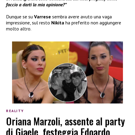
faccio a darti la mia opinione?”
Dunque se su
Varrese
sembra avere avuto una vaga
impressione, sul resto
Nikita
ha preferito non aggiungere
molto altro.
REALITY
Oriana Marzoli, assente al party
di Giaele, festeggia Edoardo