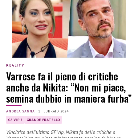
REALITY
Varrese fa il pieno di critiche
anche da Nikita: “Non mi piace,
semina dubbio in maniera furba”
ANDREA SANNA
|
1 FEBBRAIO 2024
GF VIP 7
GRANDE FRATELLO
Vincitrice dell’ultimo GF Vip, Nikita fa delle critiche a