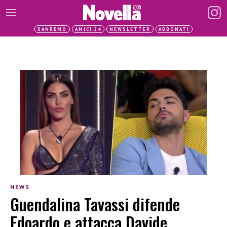
SANREMO
AMICI 24
NEWSLETTER
ABBONATI
NEWS
Guendalina Tavassi difende
Edoardo e attacca Davide