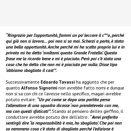
“Ringrazio per l’opportunità, fammi un po’ leccare il c**o, perché
qui già non si lavora… poi non si sa mai. Scherzi a parte, è stata
una bella opportunità. Anche perché mi ha scelto proprio lui e in
privato mi ha detto ‘svoltami questo Grande Fratello’. Questa
frase me la ricordo bene e mi è piaciuta. Però poi c’è stata una
cosa che ha detto che non mi è piaciuta per nulla. Disse tipo
‘abbiamo sbagliato il cast’”.
Successivamente
Edoardo Tavassi
ha aggiunto che per
quanto
Alfonso Signorini
non avrebbe fatto nomi e dunque
non si sa con chi ce l’avesse nello specifico, magari avrebbe
potuto evitare:
“Un po’ come se dopo una partita persa
l’allenatore di una squadra dicesse ‘non prendetevela con me,
ma con questi sfaticati’”.
Stando al pensiero dell’ex gieffino, il
conduttore avrebbe potuto dire dell’altro:
“
Avrei preferito
sentirgli dire ‘la responsabilità è mia, ho sbagliato’. Che poi non
so nemmeno cosa c’è stato di sbagliato perché l’edizione è