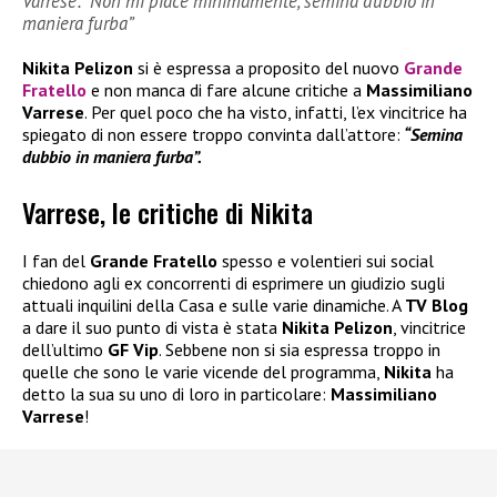
Varrese: “Non mi piace minimamente, semina dubbio in
maniera furba”
Nikita Pelizon
si è espressa a proposito del nuovo
Grande
Fratello
e non manca di fare alcune critiche a
Massimiliano
Varrese
. Per quel poco che ha visto, infatti, l’ex vincitrice ha
spiegato di non essere troppo convinta dall’attore:
“Semina
dubbio in maniera furba”.
Varrese, le critiche di Nikita
I fan del
Grande Fratello
spesso e volentieri sui social
chiedono agli ex concorrenti di esprimere un giudizio sugli
attuali inquilini della Casa e sulle varie dinamiche. A
TV Blog
a dare il suo punto di vista è stata
Nikita Pelizon
, vincitrice
dell’ultimo
GF Vip
. Sebbene non si sia espressa troppo in
quelle che sono le varie vicende del programma,
Nikita
ha
detto la sua su uno di loro in particolare:
Massimiliano
Varrese
!