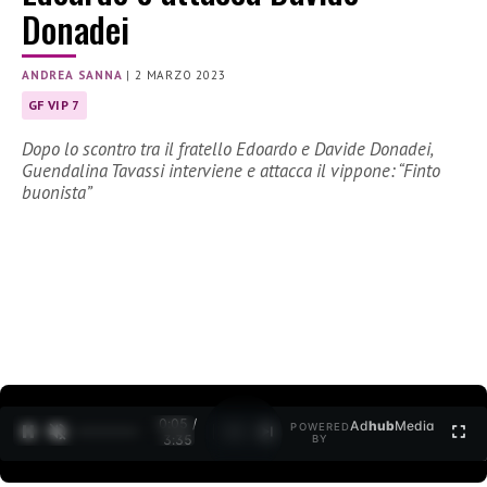
Donadei
ANDREA SANNA
|
2 MARZO 2023
GF VIP 7
Dopo lo scontro tra il fratello Edoardo e Davide Donadei,
Guendalina Tavassi interviene e attacca il vippone: “Finto
buonista”
0:06 /
Ad
hub
Media
POWERED
1
/
2
3:35
BY