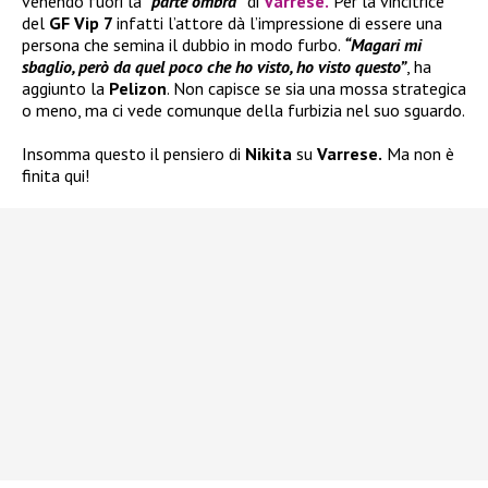
venendo fuori la
“parte ombra”
di
Varrese
.
Per la vincitrice
del
GF Vip 7
infatti l’attore dà l’impressione di essere una
persona che semina il dubbio in modo furbo.
“Magari mi
sbaglio, però da quel poco che ho visto, ho visto questo”
, ha
aggiunto la
Pelizon
. Non capisce se sia una mossa strategica
o meno, ma ci vede comunque della furbizia nel suo sguardo.
Insomma questo il pensiero di
Nikita
su
Varrese.
Ma non è
finita qui!