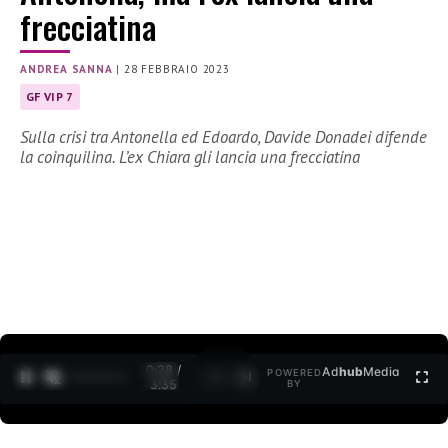
frecciatina
ANDREA SANNA
|
28 FEBBRAIO 2023
GF VIP 7
Sulla crisi tra Antonella ed Edoardo, Davide Donadei difende
la coinquilina. L’ex Chiara gli lancia una frecciatina
0:29 /
Ad
hub
Media
POWERED
1
/
2
3:35
BY