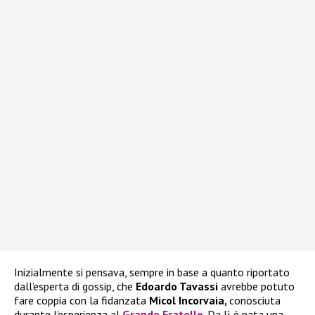
Inizialmente si pensava, sempre in base a quanto riportato
dall’esperta di gossip, che
Edoardo Tavassi
avrebbe potuto
fare coppia con la fidanzata
Micol Incorvaia,
conosciuta
durante l’esperienza al
Grande Fratello
. Da lì è nata una