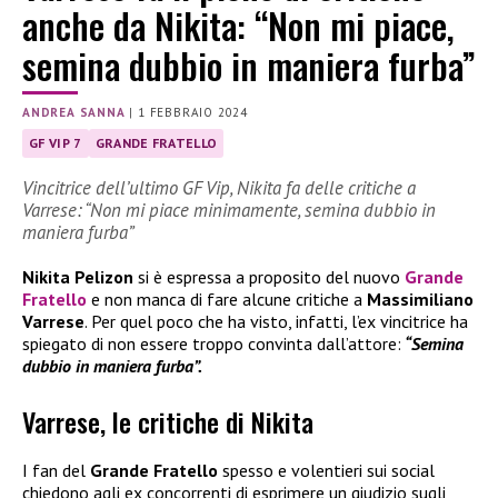
anche da Nikita: “Non mi piace,
semina dubbio in maniera furba”
ANDREA SANNA
|
1 FEBBRAIO 2024
GF VIP 7
GRANDE FRATELLO
Vincitrice dell’ultimo GF Vip, Nikita fa delle critiche a
Varrese: “Non mi piace minimamente, semina dubbio in
maniera furba”
Nikita Pelizon
si è espressa a proposito del nuovo
Grande
Fratello
e non manca di fare alcune critiche a
Massimiliano
Varrese
. Per quel poco che ha visto, infatti, l’ex vincitrice ha
spiegato di non essere troppo convinta dall’attore:
“Semina
dubbio in maniera furba”.
Varrese, le critiche di Nikita
I fan del
Grande Fratello
spesso e volentieri sui social
chiedono agli ex concorrenti di esprimere un giudizio sugli