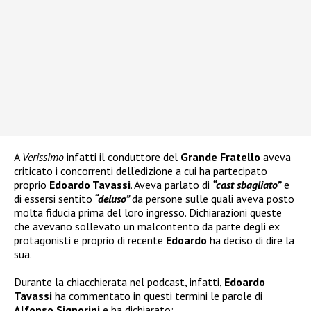
A
Verissimo
infatti il conduttore del
Grande Fratello
aveva
criticato i concorrenti dell’edizione a cui ha partecipato
proprio
Edoardo Tavassi
. Aveva parlato di
“cast sbagliato”
e
di essersi sentito
“deluso”
da persone sulle quali aveva posto
molta fiducia prima del loro ingresso. Dichiarazioni queste
che avevano sollevato un malcontento da parte degli ex
protagonisti e proprio di recente
Edoardo
ha deciso di dire la
sua.
Durante la chiacchierata nel podcast, infatti,
Edoardo
Tavassi
ha commentato in questi termini le parole di
Alfonso Signorini
e ha dichiarato: