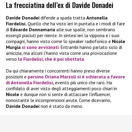
La frecciatina dell’ex di Davide Donadei
Davide Donadei
difende a spada tratta
Antonella
Fiordelisi.
Quello che ha visto ieri in puntata e i modi di fare
di
Edoardo Donnamaria
alle sue spalle, non sembrano
essergli piaciuti per niente. In sintesi ieri la vippona e i suoi
compagni, hanno visto come lo speaker radiofonico e
Nicole
Murgia
si sono avvicinati
. Entrambi hanno parlato solo di
amicizia, ma alcuni l’hanno vista come una provocazione
verso
la
Fiordelisi
, che è poi sbottata
.
Da qui chiaramente i concorrenti hanno preso diverse
posizioni e
persino
Oriana Marzoli
si è schierata a favore
di
Antonella Fiordelisi
,
evento più unico che raro. Ha
confidato di aver visto degli atteggiamenti poco chiari in
Nicole
e dunque non si sente di attaccare l’influencer,
nonostante le incomprensioni avute. Come dicevamo,
Davide Donadei
non è stato da meno.