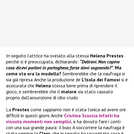
In seguito l’attrice ha svelato alla stessa
Helena Prestes
perché si è preoccupata, dichiarando:
“Deliravi. Non capivo
cosa dicevi parlavi in portoghese, forse stavi sognando?”
.
Ma
come sta ora la modella?
Sembrerebbe che la naufraga si
sia già ripresa. Anche la produzione de
L’Isola dei Famosi
si è
assicurata che
Helena
stessa bene prima di riprendere il
gioco, e sembrerebbe che il
malore
sia stato causato
proprio dall’assunzione di cibo crudo.
La
Prestes
come sappiamo non è stata l’unica ad avere ore
difficili in questi giorni. Anche
Cristina Scuccia
infatti ha
vissuto momenti non semplici
, e ha dovuto fare i conti
con una sua grande paura: il buio. A soccorrere la naufraga è
stata sempre la
Clery
, che in seguito ha raccontato cosa è