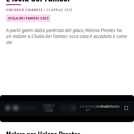
VINCENZO CHIANESE
|
21 APRILE 2023
ISOLA DEI FAMOSI 2023
A pochi giorni dalla partenza del gioco, Helena Prestes ha
un malore a L’Isola dei Famosi: ecco cosa è accaduto e come
sta
0:30 /
Ad
hub
Media
POWERED
1
/
2
3:35
BY