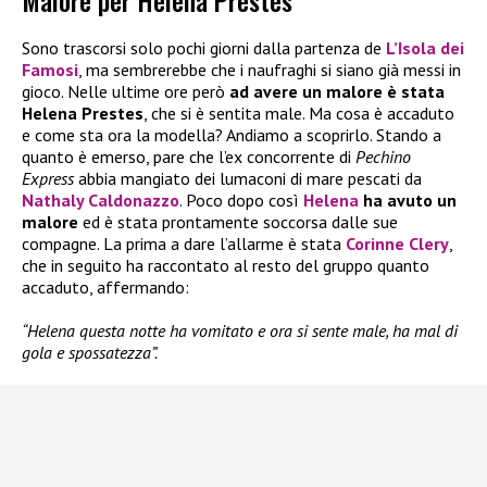
Malore per Helena Prestes
Sono trascorsi solo pochi giorni dalla partenza de
L’Isola dei
Famosi
, ma sembrerebbe che i naufraghi si siano già messi in
gioco. Nelle ultime ore però
ad avere un malore è stata
Helena Prestes
, che si è sentita male. Ma cosa è accaduto
e come sta ora la modella? Andiamo a scoprirlo. Stando a
quanto è emerso, pare che l’ex concorrente di
Pechino
Express
abbia mangiato dei lumaconi di mare pescati da
Nathaly Caldonazzo
. Poco dopo così
Helena
ha avuto un
malore
ed è stata prontamente soccorsa dalle sue
compagne. La prima a dare l’allarme è stata
Corinne Clery
,
che in seguito ha raccontato al resto del gruppo quanto
accaduto, affermando:
“Helena questa notte ha vomitato e ora si sente male, ha mal di
gola e spossatezza”.