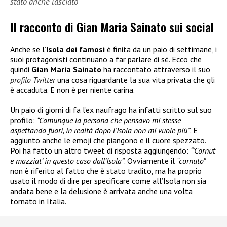
stato anche lasciato
Il racconto di Gian Maria Sainato sui social
Anche se l’
Isola dei famosi
è finita da un paio di settimane, i
suoi protagonisti continuano a far parlare di sé. Ecco che
quindi
Gian Maria Sainato
ha raccontato attraverso il suo
profilo Twitter
una cosa riguardante la sua vita privata che gli
è accaduta. E non è per niente carina.
Un paio di giorni di fa l’ex naufrago ha infatti scritto sul suo
profilo:
“Comunque la persona che pensavo mi stesse
aspettando fuori, in realtà dopo l’Isola non mi vuole più”
. E
aggiunto anche le emoji che piangono e il cuore spezzato.
Poi ha fatto un altro tweet di risposta aggiungendo:
“’Cornut
e mazziat’ in questo caso dall’Isola”
. Ovviamente il
“cornuto”
non è riferito al fatto che è stato tradito, ma ha proprio
usato il modo di dire per specificare come all’Isola non sia
andata bene e la delusione è arrivata anche una volta
tornato in Italia.