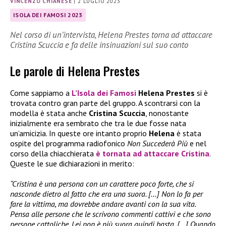
VINCENZO CHIANESE
|
2 LUGLIO 2023
ISOLA DEI FAMOSI 2023
Nel corso di un’intervista, Helena Prestes torna ad attaccare
Cristina Scuccia e fa delle insinuazioni sul suo conto
Le parole di Helena Prestes
Come sappiamo a
L’Isola dei Famosi
Helena Prestes
si è
trovata contro gran parte del gruppo. A scontrarsi con la
modella è stata anche
Cristina Scuccia
, nonostante
inizialmente era sembrato che tra le due fosse nata
un’amicizia. In queste ore intanto proprio
Helena
è stata
ospite del programma radiofonico
Non Succederà Più
e nel
corso della chiacchierata
è tornata ad attaccare Cristina
.
Queste le sue dichiarazioni in merito:
“Cristina è una persona con un carattere poco forte, che si
nasconde dietro al fatto che era una suora. […] Non lo fa per
fare la vittima, ma dovrebbe andare avanti con la sua vita.
Pensa alle persone che le scrivono commenti cattivi e che sono
persone cattoliche. Lei non è più suora quindi basta. […] Quando