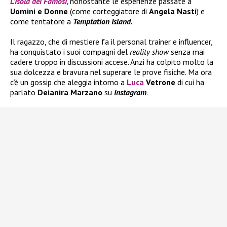
L’Isola dei Famosi,
nonostante le esperienze passate a
Uomini e Donne
(come corteggiatore di
Angela Nasti
) e
come tentatore a
Temptation Island.
Il ragazzo, che di mestiere fa il personal trainer e influencer,
ha conquistato i suoi compagni del
reality show
senza mai
cadere troppo in discussioni accese. Anzi ha colpito molto la
sua dolcezza e bravura nel superare le prove fisiche. Ma ora
c’è un gossip che aleggia intorno a
Luca
Vetrone
di cui ha
parlato
Deianira Marzano
su
Instagram
.