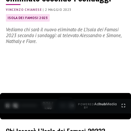
VINCENZO CHIANESE
|
2 MAGGIO 2023
ISOLA DEI FAMOSI 2023
Vediamo chi sarà il nuovo eliminato de L’Isola dei Famosi
2023 secondo i sondaggi: al televoto Alessandro e Simone,
Nathaly e Fiore.
0:15 /
Ad
hub
Media
POWERED
1
/
2
1:40
BY