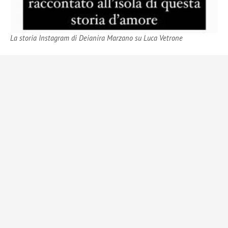
La storia Instagram di Deianira Marzano su Luca Vetrone