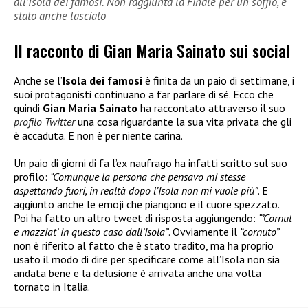
all’Isola dei famosi. Non raggiunta la Finale per un soffio, è
stato anche lasciato
Il racconto di Gian Maria Sainato sui social
Anche se l’
Isola dei famosi
è finita da un paio di settimane, i
suoi protagonisti continuano a far parlare di sé. Ecco che
quindi
Gian Maria Sainato
ha raccontato attraverso il suo
profilo Twitter
una cosa riguardante la sua vita privata che gli
è accaduta. E non è per niente carina.
Un paio di giorni di fa l’ex naufrago ha infatti scritto sul suo
profilo:
“Comunque la persona che pensavo mi stesse
aspettando fuori, in realtà dopo l’Isola non mi vuole più”
. E
aggiunto anche le emoji che piangono e il cuore spezzato.
Poi ha fatto un altro tweet di risposta aggiungendo:
“’Cornut
e mazziat’ in questo caso dall’Isola”
. Ovviamente il
“cornuto”
non è riferito al fatto che è stato tradito, ma ha proprio
usato il modo di dire per specificare come all’Isola non sia
andata bene e la delusione è arrivata anche una volta
tornato in Italia.