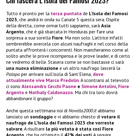
Chi lascerà L’Isola dei Famosi 2023?
Tutto è pronto per la
terza puntata
de
L’Isola dei Famosi
2023
, che andrà in onda su Canale 5 questa sera. Ospite
della diretta, come ormai tutti sappiamo, sarà
Asia
Argento
, che è già sbarcata in Honduras per fare una
sorpresa a sua sorella
Fiore
. Ma non solo. L’attrice infatti
sembrerebbe avercela con alcuni naufraghi e nel corso della
puntata affronterà i concorrenti. Non mancheranno come al
solito anche le prove ricompensa e le prove leader, e di certo
ne vedremo di belle. Stasera come se non bastasse ci sarà
una nuova eliminazione
e un altro naufrago lascerà la
Palapa
per arrivare sull’isola di Sant’Elena,
dove
attualmente vive
Marco Predolin
. A scontrarsi al televoto
ci sono
Alessandro Cecchi Paone
e
Simone Antolini
,
Fiore
Argento
e
Nathaly Caldonazzo
. Ma chi tra loro dovrà
abbandonare il gruppo?
Anche questa settimana noi di
Novella2000.it
abbiamo
lanciato un
sondaggio
e vi abbiamo chiesto di
votare
il
naufrago de L’Isola dei Famosi 2023 che vorreste
salvare
. A risultare
la più votata è stata così Fiore
Argento
, che ha ottenuto il
42% dei voti
. A seguire