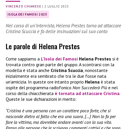
VINCENZO CHIANESE
|
2 LUGLIO 2023
ISOLA DEI FAMOSI 2023
Nel corso di un’intervista, Helena Prestes torna ad attaccare
Cristina Scuccia e fa delle insinuazioni sul suo conto
Le parole di Helena Prestes
Come sappiamo a
L’Isola dei Famosi
Helena Prestes
si è
trovata contro gran parte del gruppo. A scontrarsi con la
modella è stata anche
Cristina Scuccia
, nonostante
inizialmente era sembrato che tra le due fosse nata
un’amicizia. In queste ore intanto proprio
Helena
è stata
ospite del programma radiofonico
Non Succederà Più
e nel
corso della chiacchierata
è tornata ad attaccare Cristina
.
Queste le sue dichiarazioni in merito:
“Cristina è una persona con un carattere poco forte, che si
nasconde dietro al fatto che era una suora. […] Non lo fa per
fare la vittima, ma dovrebbe andare avanti con la sua vita.
Pensa alle persone che le scrivono commenti cattivi e che sono