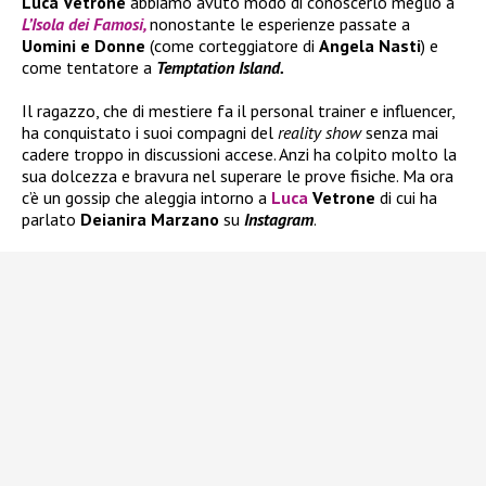
Luca Vetrone
abbiamo avuto modo di conoscerlo meglio a
L’Isola dei Famosi,
nonostante le esperienze passate a
Uomini e Donne
(come corteggiatore di
Angela Nasti
) e
come tentatore a
Temptation Island.
Il ragazzo, che di mestiere fa il personal trainer e influencer,
ha conquistato i suoi compagni del
reality show
senza mai
cadere troppo in discussioni accese. Anzi ha colpito molto la
sua dolcezza e bravura nel superare le prove fisiche. Ma ora
c’è un gossip che aleggia intorno a
Luca
Vetrone
di cui ha
parlato
Deianira Marzano
su
Instagram
.