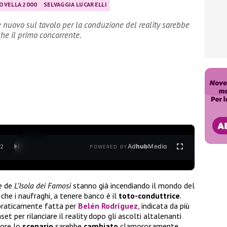
OVELLA 2000
SELVAGGIA LUCARELLI
e nuovo sul tavolo per la conduzione del reality sarebbe
che il primo concorrente.
Ad
hub
Media
/
2
POWERED BY
ne de
L’Isola dei Famosi
stanno già incendiando il mondo del
 che i naufraghi, a tenere banco è il
toto-conduttrice
.
praticamente fatta per
Belén Rodríguez
, indicata da più
t per rilanciare il reality dopo gli ascolti altalenanti
 ore lo
scenario
sarebbe
cambiato
clamorosamente.