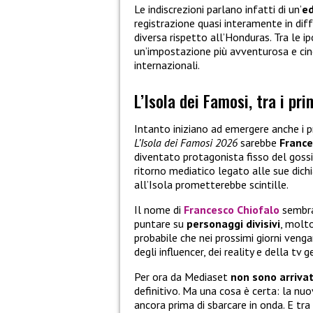
Le indiscrezioni parlano infatti di un’
ed
registrazione quasi interamente in dif
diversa rispetto all’Honduras. Tra le i
un’impostazione più avventurosa e cinem
internazionali.
L’Isola dei Famosi, tra i pr
Intanto iniziano ad emergere anche i 
L’Isola dei Famosi 2026
sarebbe
France
diventato protagonista fisso del gossip 
ritorno mediatico legato alle sue dichia
all’Isola prometterebbe scintille.
Il nome di
Francesco Chiofalo
sembra
puntare su
personaggi
divisivi
, molto
probabile che nei prossimi giorni veng
degli influencer, dei reality e della tv g
Per ora da Mediaset
non sono arrivat
definitivo. Ma una cosa è certa: la nuo
ancora prima di sbarcare in onda. E tr