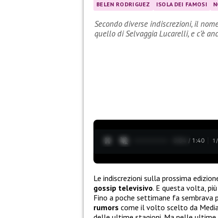
BELEN RODRIGUEZ
ISOLA DEI FAMOSI
N
Secondo diverse indiscrezioni, il nom
quello di Selvaggia Lucarelli, e c’è an
0:05 / 1:40
1
Le indiscrezioni sulla prossima edizio
gossip
televisivo
. E questa volta, più
Fino a poche settimane fa sembrava 
rumors
come il volto scelto da Mediase
delle ultime stagioni. Ma nelle ultime