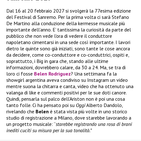
Dal 16 al 20 febbraio 2027 si svolgerà la 77esima edizione
del Festival di Sanremo. Per la prima volta ci sarà Stefano
De Martino alla conduzione della kermesse musicale più
importante dell’anno. E’ tantissima la curiosità da parte del
pubblico che non vede l’ora di vedere il conduttore
napoletano cimentarsi in una sede così importante. I lavori
dietro le quinte sono già iniziati, sono tante le cose ancora
da decidere, come co-conduttore e co-conduttrici, ospiti e,
soprattutto, i Big in gara che, stando alle ultime
informazioni, dovrebbero calare, da 30 a 24. Ma, se tra di
loro ci fosse
Belen Rodriguez
? Una settimana fa la
showgirl argentina aveva condiviso su Instagram un video
mentre suona la chitarra e canta, video che ha ottenuto una
valanga di like e commenti positivi per le sue doti canore.
Quindi, pensarla sul palco dell’Ariston non è poi una cosa
tanto folle. Ci ha pensato poi su
Oggi
Alberto Dandolo,
rivelando che
Belen
è stata vista più volte in uno storico
studio di registrazione a Milano, dove starebbe lavorando a
un progetto musicale: “
starebbe registrando una rosa di brani
inediti cuciti su misura per la sua tonalità.”