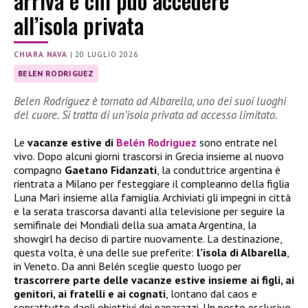
arriva e chi può accedere
all’isola privata
CHIARA NAVA
|
20 LUGLIO 2026
BELEN RODRIGUEZ
Belen Rodriguez è tornata ad Albarella, uno dei suoi luoghi
del cuore. Si tratta di un’isola privata ad accesso limitato.
Le
vacanze estive di
Belén Rodriguez
sono entrate nel
vivo. Dopo alcuni giorni trascorsi in Grecia insieme al nuovo
compagno
Gaetano Fidanzati
, la conduttrice argentina è
rientrata a Milano per festeggiare il compleanno della figlia
Luna Marì insieme alla famiglia. Archiviati gli impegni in città
e la serata trascorsa davanti alla televisione per seguire la
semifinale dei Mondiali della sua amata Argentina, la
showgirl ha deciso di partire nuovamente. La destinazione,
questa volta, è una delle sue preferite:
l’isola di Albarella
,
in Veneto. Da anni Belén sceglie questo luogo per
trascorrere parte delle vacanze estive insieme ai figli, ai
genitori, ai fratelli e ai cognati
, lontano dal caos e
soprattutto dagli obiettivi dei paparazzi. Un posto esclusivo