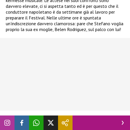
kermesse musicale. Le attese nei suoi confronti sono
davvero elevate, ci si aspetta tanto ed è per questo che il
conduttore napoletano è da settimane già al lavoro per
preparare il Festival. Nelle ultime ore è spuntata
un’indiscrezione davvero clamorosa: pare che Stefano voglia
proprio la sua ex moglie, Belen Rodriguez, sul palco con lui!
“Vuole Belen”. Stefano De Martino,