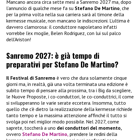
Mancano ancora circa sette mesi a Sanremo 2027 ma, dopo
l’annuncio di qualche mese fa su
Stefano De Martino
, che
per la prima volta nella sua carriera sarà al timone della
kermesse musicale, non mancano le indiscrezioni. L’ultima è
davvero clamorosa: il conduttore napoletano infatti
vorrebbe l’ex moglie, Belen Rodriguez, con lui sul palco
dell’Ariston!
Sanremo 2027: è già tempo di
preparativi per Stefano De Martino?
Il Festival di Sanremo
è vero che dura solamente cinque
giorni ma, in realtà, già una volta terminata una edizione è
subito tempo di pensare alla prossima, tra i Big da scegliere,
le Nuove Proposte, i co-conduttori, le co-conduttrici, il come
si svilupperanno le varie serate eccetera. Insomma, tutto
quello che c’è dietro la realizzazione della kermesse richiede
tanto tempo e la massima attenzione affinché il tutto si
svolga poi nel miglior modo possibile. Nel 2027, come
saprete, toccherà a uno
dei conduttori del momento,
ovvero
Stefano De Martino,
prendere le redini della