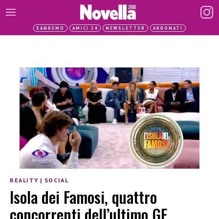
SANREMO
AMICI 24
NEWSLETTER
ABBONATI
REALITY
|
SOCIAL
Isola dei Famosi, quattro
concorrenti dell’ultimo GF