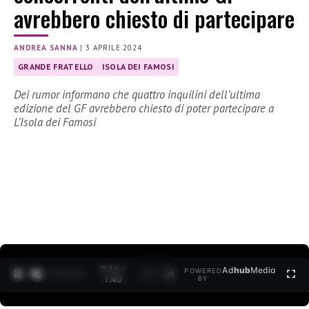
avrebbero chiesto di partecipare
ANDREA SANNA
|
3 APRILE 2024
GRANDE FRATELLO
ISOLA DEI FAMOSI
Dei rumor informano che quattro inquilini dell’ultima
edizione del GF avrebbero chiesto di poter partecipare a
L’Isola dei Famosi
0:15 /
Ad
hub
Media
POWERED
1
/
2
1:40
BY