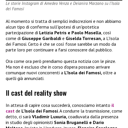
Le storie Instagram di Amedeo Venza e Deianira Marzano su l’Isola
dei Famosi
Al momento si tratta di semplici indiscrezioni e non abbiamo
alcun tipo di conferma sull’ipotesi di un’ipotetica
partecipazione di
Letizia Petris e Paolo Masella
, così
come di
Giuseppe Garibaldi
e
Giselda Torresan,
a L’Isola
dei Famosi. Certo è che se così fosse sarebbe un modo da
parte loro per continuare a farsi conoscere dal pubblico.
Ora come ora però prendiamo questa notizia con le pinze.
Ma non è escluso che in corso d’opera possano arrivare
comunque nuovi concorrenti a
L’Isola dei Famosi,
oltre a
quelli già annunciati.
Il cast del reality show
In attesa di capire cosa succederà, conosciamo intanto
il
cast
de
L’Isola dei Famosi
. A condurre la trasmissione, come
detto, ci sarà
Vladimir Luxuria,
coadiuvata dalla presenza
in studio degli opinionisti
Sonia Bruganelli e Dario