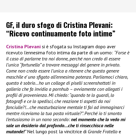
GF, il duro sfogo di Cristina Plevani:
“Ricevo continuamente foto intime”
Cristina Plevani
si è sfogata su Instagram dopo aver
ricevuto l’ennesima foto intima da parte di un uomo:
“Forse è
il caso di parlarne tra noi donne, perché non credo di essere
l’unica “fortunella” a trovare messaggi del genere in privato.
Come non credo essere l’unica a ritenere che questo genere
maschile e’ uno sfigato all’ennesima potenza. Parliamoci chiaro,
questo è sobrio…ho un collage di piselli screenshottati in
galleria che fa invidia a pornhub – ovviamente con allegati i
profili di provenienza. Mi chiedo: “quando te lo guardi, lo
fotografi e ce lo spedisci, che reazione ti aspetti da noi
fanciulle?!…che masturbazione mentale ti fai ad immaginarci
mentre riceviamo la tua posta virtuale?”. Perché io ti smonto
l’entusiasmo in un nano secondo:
nel momento che lo vedo mi
sale un desiderio dal profondo…che ti rinsecchisca nelle
mutande!
”
Nel lungo post la vincitrice di
Grande Fratello
e