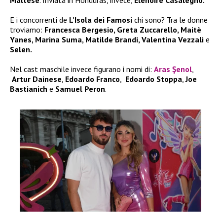
Maltese
. Inviata in Honduras, invece,
Elenoire Casalegno.
E i concorrenti de
L’Isola dei Famosi
chi sono? Tra le donne
troviamo:
Francesca Bergesio, Greta Zuccarello, Maitè
Yanes, Marina Suma, Matilde Brandi, Valentina Vezzali
e
Selen.
Nel cast maschile invece figurano i nomi di:
Aras Şenol
,
Artur Dainese
,
Edoardo Franco
,
Edoardo Stoppa
,
Joe
Bastianich
e
Samuel Peron
.