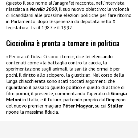
(questo il suo nome all’anagrafe) racconta, nell’intervista
rilasciata a
Novella 2000
, il suo nuovo obiettivo: la volontà
di ricandidarsi alle prossime elezioni politiche per fare ritorno
in Parlamento, dopo l’esperienza da deputata nella X
legislatura, tra il 1987 e il 1992.
Cicciolina è pronta a tornare in politica
«Per ora c’è l’idea. Ci sono i temi», dice lei elencando
contenuti come «la battaglia contro la caccia, la
sperimentazione sugli animali, la sanità che ormai è per
pochi, il diritto allo sciopero, la giustizia». Nel corso della
lunga chiacchierata sono stati toccati argomenti che
riguardano il passato (quello politico e quello di attrice di
film porno), il presente, commentando l’operato di
Giorgia
Meloni
in Italia, e il futuro, partendo proprio dall’impegno
del nuovo premier magiaro
Péter Magyar
, su cui
Staller
ripone la massima fiducia.