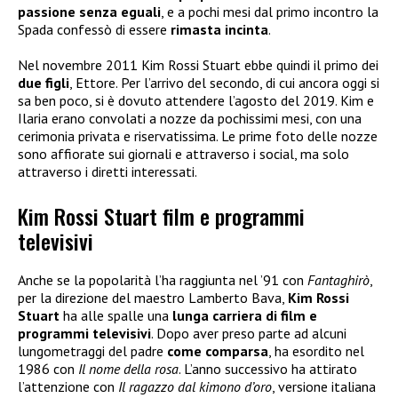
passione senza eguali
, e a pochi mesi dal primo incontro la
Spada confessò di essere
rimasta incinta
.
Nel novembre 2011 Kim Rossi Stuart ebbe quindi il primo dei
due figli
, Ettore. Per l’arrivo del secondo, di cui ancora oggi si
sa ben poco, si è dovuto attendere l’agosto del 2019. Kim e
Ilaria erano convolati a nozze da pochissimi mesi, con una
cerimonia privata e riservatissima. Le prime foto delle nozze
sono affiorate sui giornali e attraverso i social, ma solo
attraverso i diretti interessati.
Kim Rossi Stuart film e programmi
televisivi
Anche se la popolarità l’ha raggiunta nel ’91 con
Fantaghirò
,
per la direzione del maestro Lamberto Bava,
Kim Rossi
Stuart
ha alle spalle una
lunga carriera di film e
programmi televisivi
. Dopo aver preso parte ad alcuni
lungometraggi del padre
come comparsa
, ha esordito nel
1986 con
Il nome della rosa
. L’anno successivo ha attirato
l’attenzione con
Il ragazzo dal kimono d’oro
, versione italiana