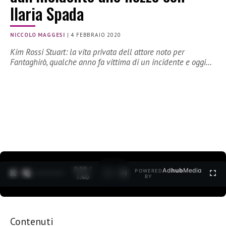
Ilaria Spada
NICCOLO MAGGESI
|
4 FEBBRAIO 2020
Kim Rossi Stuart: la vita privata dell attore noto per
Fantaghirò, qualche anno fa vittima di un incidente e oggi…
0:30 /
Ad
hub
Media
POWERED
1
/
2
1:40
BY
Contenuti