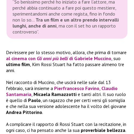
“So benissimo perché ho iniziato a fare l’attore, ma
perché abbia continuato a fare poi questo mestiere,
sperimentandomi anche come regista, fino in fondo
non lo so…
Tra un film e un altro prendo intervalli
lunghi, anche di anni
, ma con il set ho un rapporto
controverso”
.
Dev’essere per lo stesso motivo, allora, che prima di tornare
al cinema con
Gli anni più belli
di Gabriele Muccino
, suo
ultimo film
, Kim Rossi Stuart ha fatto passare almeno tre
anni.
Nel racconto di Muccino, che uscirà nelle sale dal 13
febbraio, sarà insieme a
Pierfrancesco Favino
,
Claudio
Santamaria
,
Micaela Ramazzotti
e tanti altri. Il suo ruolo
è quello di
Paolo
, un ragazzo che per certi versi gli somiglia
e che nella sua versione adolescente ha il volto del giovane
Andrea Pittorino
.
A complicare il rapporto di Rossi Stuart con la recitazione, in
ogni caso, ci ha pensato anche la sua
proverbiale bellezza
.