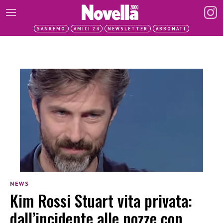
SANREMO
AMICI 24
NEWSLETTER
ABBONATI
NEWS
Kim Rossi Stuart vita privata:
dall’incidente alle nozze con