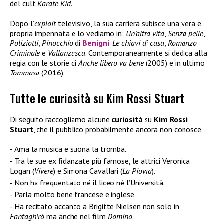
del cult
Karate Kid
.
Dopo l’
exploit
televisivo, la sua carriera subisce una vera e
propria impennata e lo vediamo in:
Un’altra vita
,
Senza pelle
,
Poliziotti
,
Pinocchio
di
Benigni
,
Le chiavi di casa
,
Romanzo
Criminale
e
Vallanzasca
. Contemporaneamente si dedica alla
regia con le storie di
Anche libero va bene
(2005) e in ultimo
Tommaso
(2016).
Tutte le curiosità su Kim Rossi Stuart
Di seguito raccogliamo alcune
curiosità
su
Kim Rossi
Stuart
, che il pubblico probabilmente ancora non conosce.
Ama la musica e suona la tromba.
Tra le sue ex fidanzate più famose, le attrici Veronica
Logan (
Vivere
) e Simona Cavallari (
La Piovra
).
Non ha frequentato né il liceo né l’Università.
Parla molto bene francese e inglese.
Ha recitato accanto a Brigitte Nielsen non solo in
Fantaghirò
ma anche nel film
Domino
.