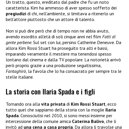
Un tratto, questo, ereditato dal padre che fu un noto
caratterista. Kim ha ammesso di aver spesso sofferto dei
pregiudizi
di chi, nell’ambiente, si limitava a ritenerlo un
bell’attore piuttosto che un attore di talento.
Non si può dire però che di tempo non ne abbia avuto,
avendo esordito all’età di soli cinque anni nel film
Fatti di
gente perbene
. Sul set con lui, persino Catherine Deneuve. Da
allora Kim Rossi Stuart ha proseguito tra alti e bassi,
imparando veramente il mestiere ma tenendosi spesso
lontano dal cinema e dalla TV popolare. La notorietà arrivò
però proprio grazie a una produzione seguitissima,
Fantaghirò
, la favola che lo ha consacrato per sempre tra le
stelle italiane.
La storia con Ilaria Spada e i figli
Tornando ora alla
vita privata
di
Kim Rossi Stuart
, ecco
tutto quel che sappiamo della storia con la moglie
Ilaria
Spada
. Conosciutisi nel 2010, si sono messi insieme per
intercessione della comune amica
Caterina Balivo
, che li
invitò ad
una cena a casa propria
. Da allora li travolse una