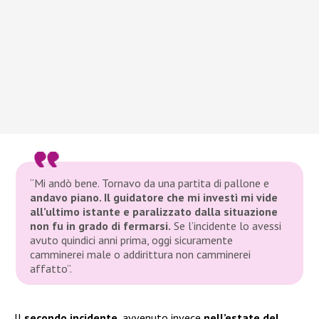
“Mi andò bene. Tornavo da una partita di pallone e
andavo piano. Il guidatore che mi investì mi vide
all’ultimo istante e paralizzato dalla situazione
non fu in grado di fermarsi.
Se l’incidente lo avessi
avuto quindici anni prima, oggi sicuramente
camminerei male o addirittura non camminerei
affatto”
.
Il
secondo incidente
, avvenuto invece
nell’estate del