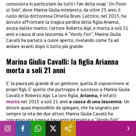
conosciuta in particolare da tutti i fan della soap “
Un Posto
al Sole”
, dove Marina Giulia interpreta, da oltre 25 anni, il
ruolo della dottoressa Ornella Bruni. L’attrice, nel 2015, ha
dovuto affrontare la tragica perdita della figlia Arianna,
avuta dall’ex marito, l’attore Roberto Alpi, e morta a soli 21
anni a causa di una leucemia. A
“Vanity Fair”
, Marina Giulia
Cavalli ha parlato a cuore aperto, rivelando come fa ad
andare avanti dopo il lutto più grande.
Marina Giulia Cavalli: la figlia Arianna
morta a soli 21 anni
E’ la paura più grande di un genitore, quella di sopravvivere ai
propri figli. E’ quello che purtroppo è successo a Marina Giulia
Cavalli e Roberto Alpi. La loro figlia,
Arianna,
è infatti
morta
nel 2015 a soli 21 anni
a causa di una leucemia.
Un
dolore quasi impossibile da spiegare, che ha segnato per
sempre la vita dei due attori. Marina Giulia Cavalli ha
concesso una lunga e toccante intervista a
“Vanity Fai
r”,
nella quale ha parlato a cuore aperto, di quel dolore che
ancora oggi, a distanza di 11 anni, è ancora presente e con il