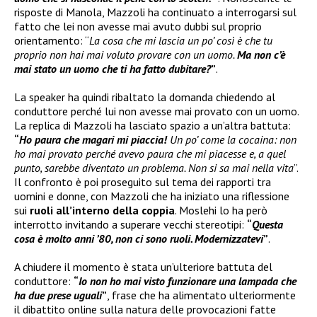
risposte di Manola, Mazzoli ha continuato a interrogarsi sul
fatto che lei non avesse mai avuto dubbi sul proprio
orientamento: “
La cosa che mi lascia un po’ così è che tu
proprio non hai mai voluto provare con un uomo.
Ma non c’è
mai stato un uomo che ti ha fatto dubitare?
”
.
La speaker ha quindi ribaltato la domanda chiedendo al
conduttore perché lui non avesse mai provato con un uomo.
La replica di Mazzoli ha lasciato spazio a un’altra battuta:
“
Ho paura che magari mi piaccia!
Un po’ come la cocaina: non
ho mai provato perché avevo paura che mi piacesse e, a quel
punto, sarebbe diventato un problema. Non si sa mai nella vita
”.
Il confronto è poi proseguito sul tema dei rapporti tra
uomini e donne, con Mazzoli che ha iniziato una riflessione
sui
ruoli all’interno della coppia
. Moslehi lo ha però
interrotto invitando a superare vecchi stereotipi:
“
Questa
cosa è molto anni ’80, non ci sono ruoli. Modernizzatevi
”
.
A chiudere il momento è stata un’ulteriore battuta del
conduttore:
“
Io non ho mai visto funzionare una lampada che
ha due prese uguali
”
, frase che ha alimentato ulteriormente
il dibattito online sulla natura delle provocazioni fatte