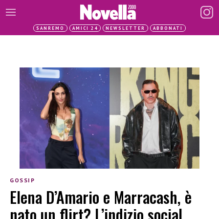
SANREMO
AMICI 24
NEWSLETTER
ABBONATI
GOSSIP
Elena D’Amario e Marracash, è
nato un flirt? L’indizio social