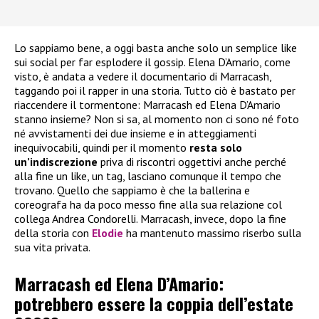
Lo sappiamo bene, a oggi basta anche solo un semplice like
sui social per far esplodere il gossip. Elena D’Amario, come
visto, è andata a vedere il documentario di Marracash,
taggando poi il rapper in una storia. Tutto ciò è bastato per
riaccendere il tormentone: Marracash ed Elena D’Amario
stanno insieme? Non si sa, al momento non ci sono né foto
né avvistamenti dei due insieme e in atteggiamenti
inequivocabili, quindi per il momento
resta solo
un’indiscrezione
priva di riscontri oggettivi anche perché
alla fine un like, un tag, lasciano comunque il tempo che
trovano. Quello che sappiamo è che la ballerina e
coreografa ha da poco messo fine alla sua relazione col
collega Andrea Condorelli. Marracash, invece, dopo la fine
della storia con
Elodie
ha mantenuto massimo riserbo sulla
sua vita privata.
Marracash ed Elena D’Amario:
potrebbero essere la coppia dell’estate