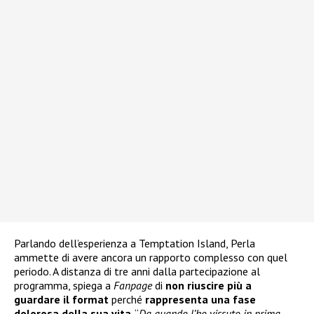
Parlando dell’esperienza a Temptation Island, Perla
ammette di avere ancora un rapporto complesso con quel
periodo. A distanza di tre anni dalla partecipazione al
programma, spiega a
Fanpage
di
non riuscire più a
guardare il format
perché
rappresenta una fase
dolorosa della sua vita
. “
Da quando l’ho vissuto in prima