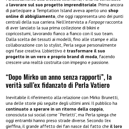
a
lavorare sul suo progetto imprenditoriale
. Prima ancora
di partecipare a Temptation Island aveva aperto uno
shop
online di abbigliamento
, che oggi rappresenta uno dei punti
centrali della sua carriera. Nell’intervista a
Fanpage
racconta
di aver lanciato la sua prima collezione di bikini e
copricostumi, lavorando fianco a fianco con il suo team.
Dalla scelta dei tessuti ai modelli, fino alle stampe e alla
collaborazione con lo stylist, Perla segue personalmente
ogni fase creativa. L’obiettivo è
trasformare il suo
progetto in un vero e proprio brand di moda
, facendo
crescere una realtà costruita con impegno e passione.
“Dopo Mirko un anno senza rapporti”, la
verità sull’ex fidanzato di Perla Vatiero
Inevitabile il riferimento alla relazione con Mirko Brunetti,
una delle storie più seguite degli ultimi anni. Il pubblico ha
continuato a sperare in un ritorno della coppia
,
conosciuta sui social come “Perletti”, ma Perla spiega che
oggi entrambi hanno preso strade diverse. Secondo l’ex
gieffina, il grande affetto dei fan nasce dal fatto che
il loro