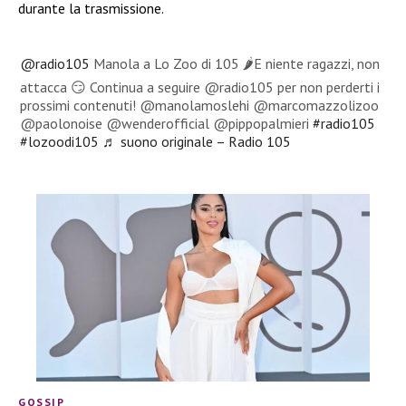
durante la trasmissione.
@radio105
Manola a Lo Zoo di 105 🌶️E niente ragazzi, non
attacca 😏 Continua a seguire @radio105 per non perderti i
prossimi contenuti! @manolamoslehi @marcomazzolizoo
@paolonoise @wenderofficial @pippopalmieri
#radio105
#lozoodi105
♬ suono originale – Radio 105
GOSSIP