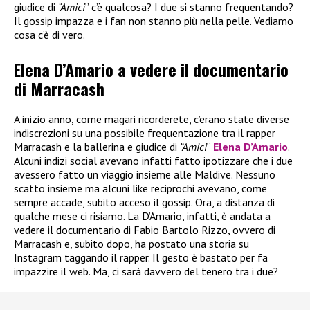
giudice di
“Amici
” c’è qualcosa? I due si stanno frequentando?
Il gossip impazza e i fan non stanno più nella pelle. Vediamo
cosa c’è di vero.
Elena D’Amario a vedere il documentario
di Marracash
A inizio anno, come magari ricorderete, c’erano state diverse
indiscrezioni su una possibile frequentazione tra il rapper
Marracash e la ballerina e giudice di
“Amici
”
Elena D’Amario
.
Alcuni indizi social avevano infatti fatto ipotizzare che i due
avessero fatto un viaggio insieme alle Maldive. Nessuno
scatto insieme ma alcuni like reciprochi avevano, come
sempre accade, subito acceso il gossip. Ora, a distanza di
qualche mese ci risiamo. La D’Amario, infatti, è andata a
vedere il documentario di Fabio Bartolo Rizzo, ovvero di
Marracash e, subito dopo, ha postato una storia su
Instagram taggando il rapper. Il gesto è bastato per fa
impazzire il web. Ma, ci sarà davvero del tenero tra i due?