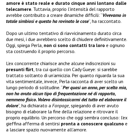
amore è stato reale e durato cinque anni lontano dalle
telecamere
. Tuttavia, proprio l’intensità del rapporto
avrebbe contribuito a creare dinamiche difficili: “
Vivevamo in
totale simbiosi e questo ha rovinato le cose
”, ha raccontato.
Dopo un ultimo tentativo di riavvicinamento durato circa
due mesi, i due avrebbero scelto di chiudere definitivamente.
Oggi, spiega Perla,
non ci sono contatti tra loro
e ognuno
sta costruendo il proprio percorso.
L’ex concorrente chiarisce anche alcune indiscrezioni su
presunti flirt
, tra cui quello con Cady Gueye: si sarebbe
trattato soltanto di un’amicizia. Per quanto riguarda la sua
vita sentimentale, invece, Perla racconta di aver scelto un
lungo periodo di solitudine. “
Per quasi un anno, per scelta mia,
non ho avuto alcun tipo di frequentazione né di rapporto,
nemmeno fisico. Volevo disintossicarmi del tutto ed elaborare il
dolore
“, ha dichiarato a
Fanpage
, spiegando di aver avuto
bisogno di elaborare la fine della relazione e ritrovare il
proprio equilibrio. Un percorso che oggi sembra concluso: l’ex
gieffina afferma di sentirsi
pronta a conoscere qualcuno
e
a lasciare spazio nuovamente all’amore.