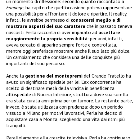
un momento di riflessione: secondo quanto raccontato a
Fanpage
, ha capito che quell’occasione poteva rappresentare
una possibilità per affrontare il dolore e ripartire. Il reality,
infatti, le avrebbe permesso di
conoscersi meglio e di
mostrare aspetti del suo carattere
che in passato teneva
nascosti. Perla racconta di aver imparato ad
accettare
maggiormente la propria sensibilità
: per anni, infatti,
aveva cercato di apparire sempre forte e controllata,
mentre oggi preferisce mostrare anche il suo lato più dolce.
Un cambiamento che considera una delle conquiste più
importanti del suo percorso.
Anche la
gestione del
montepremi
del Grande Fratello ha
avuto un significato speciale per lei. L’ex concorrente ha
scelto di destinare metà della vincita in beneficenza
all’ospedale di Nocera Inferiore, struttura dove sua sorella
era stata curata anni prima per un tumore. La restante parte,
invece, è stata utilizzata con prudenza: dopo un periodo
vissuto a Milano per motivi lavorativi, Perla ha deciso di
acquistare casa a Monza, scegliendo una vita dai ritmi più
tranquilli.
Parallelamente alla crescita televisiva, Perla ha continuato