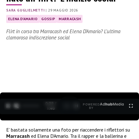
SARA GUGLIELMETTI
|
29 MAGGIO 2026
ELENA D'AMARIO
GOSSIP
MARRACASH
Flirt in corso tra Marracash ed Elena D’Amario? L’ultima
clamorosa indiscrezione social
0:30 /
Ad
hub
Media
POWERED
1
/
2
1:40
BY
E’ bastata solamente una foto per riaccendere i riflettori su
Marracash
ed Elena D’Amario. Tra il rapper e la ballerina e