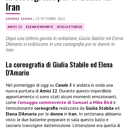
Iran
ANDREA SANNA
|
23 OTTOBRE 2022
AMICI 22
ELENA D'AMARIO
GIULIA STABILE
Dopo una lettera giunta in redazione, Giulia Stabile ed Elena
D’Amario si esibiscono in una coreografia per le donne in
Iran
La coreografia di Giulia Stabile ed Elena
D’Amario
Nel pomeriggio di oggi su
Canale 5
è andata in onda una
nuova puntata di
Amici 22
. Durante questo imperdibile
appuntamento ci sono stati alcuni momenti emozionanti,
come
l’omaggio commovente di
Samuel
a
Mike Bird
e
l’emozionante
coreografia
realizzata da
Giulia Stabile
ed
Elena D’Amario
per le
donne
in
Iran.
In settimana abbiamo
visto le due ballerine preparare in sala questo ballo e
lasciarsi travolgere dall’emozione. L’intenzione era quella di