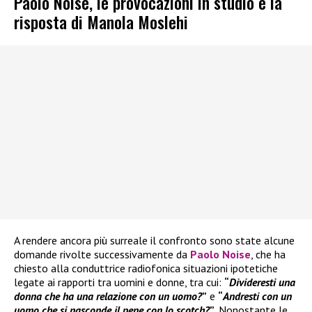
Paolo Noise, le provocazioni in studio e la
risposta di Manola Moslehi
A rendere ancora più surreale il confronto sono state alcune
domande rivolte successivamente da
Paolo Noise
, che ha
chiesto alla conduttrice radiofonica situazioni ipotetiche
legate ai rapporti tra uomini e donne, tra cui:
“
Divideresti una
donna che ha una relazione con un uomo?
”
e
“
Andresti con un
uomo che si nasconde il pene con lo scotch?
”
. Nonostante le