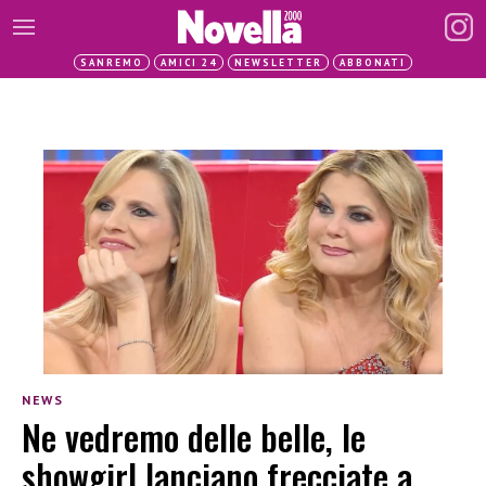
SANREMO
AMICI 24
NEWSLETTER
ABBONATI
NEWS
Ne vedremo delle belle, le
showgirl lanciano frecciate a