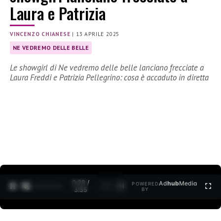
Laura e Patrizia
VINCENZO CHIANESE
|
13 APRILE 2025
NE VEDREMO DELLE BELLE
Le showgirl di Ne vedremo delle belle lanciano frecciate a
Laura Freddi e Patrizia Pellegrino: cosa è accaduto in diretta
0:30 /
Ad
hub
Media
POWERED
1
/
2
3:35
BY