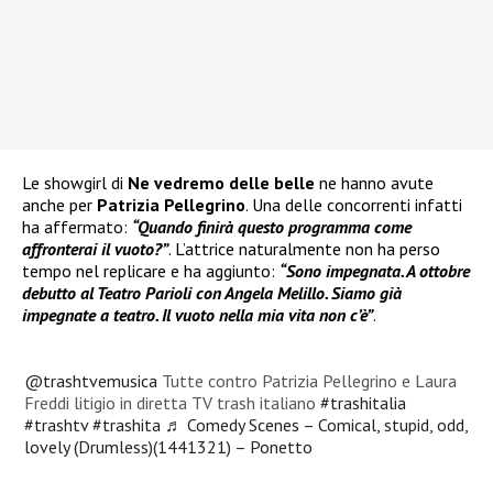
Le showgirl di
Ne vedremo delle belle
ne hanno avute
anche per
Patrizia Pellegrino
. Una delle concorrenti infatti
ha affermato:
“Quando finirà questo programma come
affronterai il vuoto?”
. L’attrice naturalmente non ha perso
tempo nel replicare e ha aggiunto:
“Sono impegnata. A ottobre
debutto al Teatro Parioli con Angela Melillo. Siamo già
impegnate a teatro. Il vuoto nella mia vita non c’è”
.
@trashtvemusica
Tutte contro Patrizia Pellegrino e Laura
Freddi litigio in diretta TV trash italiano
#trashitalia
#trashtv
#trashita
♬ Comedy Scenes – Comical, stupid, odd,
lovely (Drumless)(1441321) – Ponetto