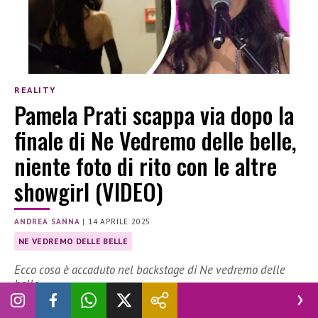
REALITY
Pamela Prati scappa via dopo la
finale di Ne Vedremo delle belle,
niente foto di rito con le altre
showgirl (VIDEO)
ANDREA SANNA
|
14 APRILE 2025
NE VEDREMO DELLE BELLE
Ecco cosa è accaduto nel backstage di Ne vedremo delle
belle
Dopo la finale di
Ne vedremo delle belle
,
Pamela Prati
è