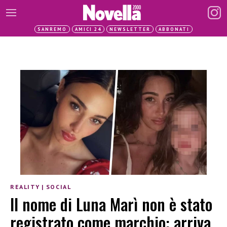
SANREMO
AMICI 24
NEWSLETTER
ABBONATI
REALITY
|
SOCIAL
Il nome di Luna Marì non è stato
registrato come marchio: arriva