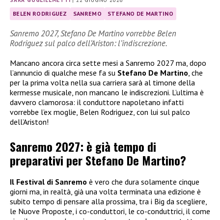
SARA GUGLIELMETTI
|
22 GIUGNO 2026
BELEN RODRIGUEZ
SANREMO
STEFANO DE MARTINO
Sanremo 2027, Stefano De Martino vorrebbe Belen
Rodriguez sul palco dell’Ariston: l’indiscrezione.
Mancano ancora circa sette mesi a Sanremo 2027 ma, dopo
l’annuncio di qualche mese fa su
Stefano De Martino
, che
per la prima volta nella sua carriera sarà al timone della
kermesse musicale, non mancano le indiscrezioni. L’ultima è
davvero clamorosa: il conduttore napoletano infatti
vorrebbe l’ex moglie, Belen Rodriguez, con lui sul palco
dell’Ariston!
Sanremo 2027: è già tempo di
preparativi per Stefano De Martino?
Il Festival di Sanremo
è vero che dura solamente cinque
giorni ma, in realtà, già una volta terminata una edizione è
subito tempo di pensare alla prossima, tra i Big da scegliere,
le Nuove Proposte, i co-conduttori, le co-conduttrici, il come