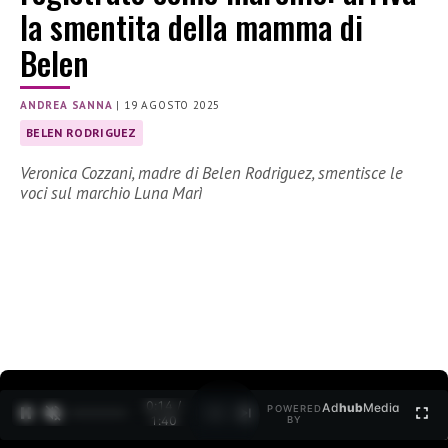
la smentita della mamma di
Belen
ANDREA SANNA
|
19 AGOSTO 2025
BELEN RODRIGUEZ
Veronica Cozzani, madre di Belen Rodriguez, smentisce le
voci sul marchio Luna Marì
0:15 /
Ad
hub
Media
POWERED
1
/
2
1:40
BY