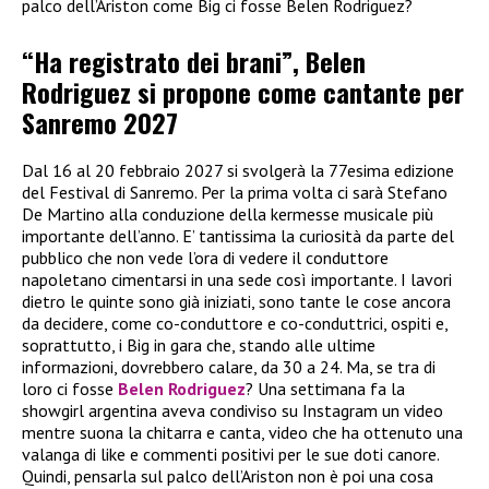
palco dell’Ariston come Big ci fosse Belen Rodriguez?
“Ha registrato dei brani”, Belen
Rodriguez si propone come cantante per
Sanremo 2027
Dal 16 al 20 febbraio 2027 si svolgerà la 77esima edizione
del Festival di Sanremo. Per la prima volta ci sarà Stefano
De Martino alla conduzione della kermesse musicale più
importante dell’anno. E’ tantissima la curiosità da parte del
pubblico che non vede l’ora di vedere il conduttore
napoletano cimentarsi in una sede così importante. I lavori
dietro le quinte sono già iniziati, sono tante le cose ancora
da decidere, come co-conduttore e co-conduttrici, ospiti e,
soprattutto, i Big in gara che, stando alle ultime
informazioni, dovrebbero calare, da 30 a 24. Ma, se tra di
loro ci fosse
Belen Rodriguez
? Una settimana fa la
showgirl argentina aveva condiviso su Instagram un video
mentre suona la chitarra e canta, video che ha ottenuto una
valanga di like e commenti positivi per le sue doti canore.
Quindi, pensarla sul palco dell’Ariston non è poi una cosa