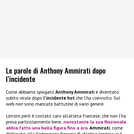
Le parole di Anthony Ammirati dopo
l’incidente
Come abbiamo spiegato
Anthony Ammirati
è diventato
subito virale dopo
l’incidente hot
che l’ha coinvolto. Sul
web non sono mancate battutine di vario genere.
L’errore però è costato caro all’atleta francese, che non l’ha
presa particolarmente bene,
nonostante la sua Nazionale
abbia fatto una bella figura fino a ora
.
Ammirati
, come
dichiarato alla
Federazione francese
di atletica leggera, si è