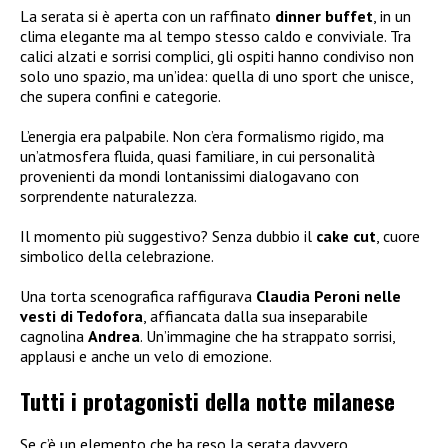
La serata si è aperta con un raffinato
dinner buffet
, in un
clima elegante ma al tempo stesso caldo e conviviale. Tra
calici alzati e sorrisi complici, gli ospiti hanno condiviso non
solo uno spazio, ma un’idea: quella di uno sport che unisce,
che supera confini e categorie.
L’energia era palpabile. Non c’era formalismo rigido, ma
un’atmosfera fluida, quasi familiare, in cui personalità
provenienti da mondi lontanissimi dialogavano con
sorprendente naturalezza.
Il momento più suggestivo? Senza dubbio il
cake cut
, cuore
simbolico della celebrazione.
Una torta scenografica raffigurava
Claudia Peroni nelle
vesti di Tedofora
, affiancata dalla sua inseparabile
cagnolina
Andrea
. Un’immagine che ha strappato sorrisi,
applausi e anche un velo di emozione.
Tutti i protagonisti della notte milanese
Se c’è un elemento che ha reso la serata davvero