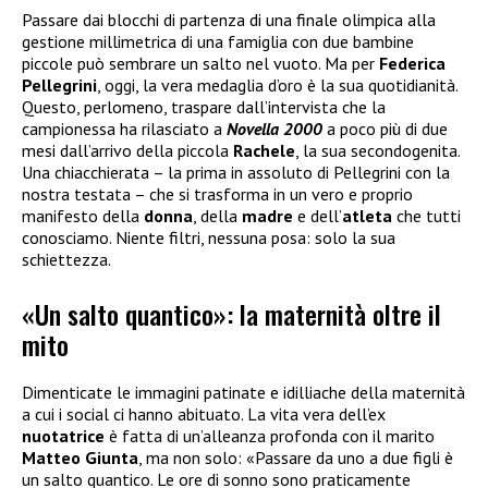
Passare dai blocchi di partenza di una finale olimpica alla
gestione millimetrica di una famiglia con due bambine
piccole può sembrare un salto nel vuoto. Ma per
Federica
Pellegrini
, oggi, la vera medaglia d’oro è la sua quotidianità.
Questo, perlomeno, traspare dall’intervista che la
campionessa ha rilasciato a
Novella 2000
a poco più di due
mesi dall’arrivo della piccola
Rachele
, la sua secondogenita.
Una chiacchierata – la prima in assoluto di Pellegrini con la
nostra testata – che si trasforma in un vero e proprio
manifesto della
donna
, della
madre
e dell’
atleta
che tutti
conosciamo. Niente filtri, nessuna posa: solo la sua
schiettezza.
«Un salto quantico»: la maternità oltre il
mito
Dimenticate le immagini patinate e idilliache della maternità
a cui i social ci hanno abituato. La vita vera dell’ex
nuotatrice
è fatta di un’alleanza profonda con il marito
Matteo Giunta
, ma non solo: «Passare da uno a due figli è
un salto quantico. Le ore di sonno sono praticamente