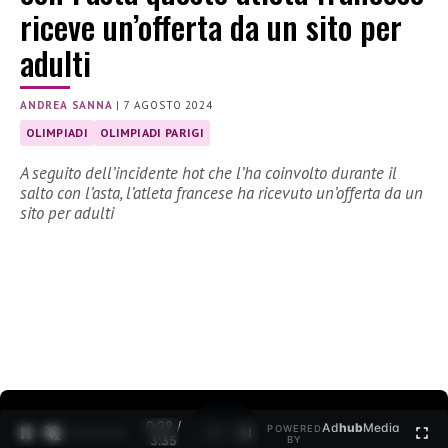
riceve un’offerta da un sito per
adulti
ANDREA SANNA
|
7 AGOSTO 2024
OLIMPIADI
OLIMPIADI PARIGI
A seguito dell’incidente hot che l’ha coinvolto durante il
salto con l’asta, l’atleta francese ha ricevuto un’offerta da un
sito per adulti
0:30 /
Ad
hub
Media
POWERED
1
/
2
3:35
BY