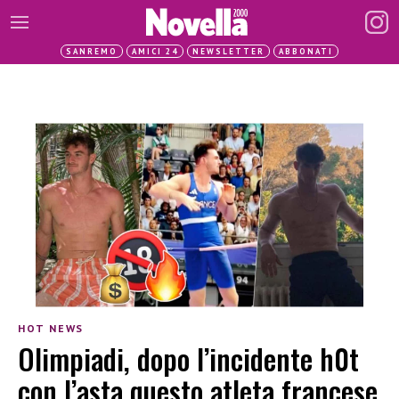
SANREMO
AMICI 24
NEWSLETTER
ABBONATI
HOT NEWS
Olimpiadi, dopo l’incidente h0t
con l’asta questo atleta francese