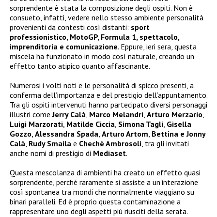
sorprendente è stata la composizione degli ospiti. Non è
consueto, infatti, vedere nello stesso ambiente personalità
provenienti da contesti così distanti:
sport
professionistico, MotoGP, Formula 1, spettacolo,
imprenditoria e comunicazione
. Eppure, ieri sera, questa
miscela ha funzionato in modo così naturale, creando un
effetto tanto atipico quanto affascinante.
Numerosi i volti noti e le personalità di spicco presenti, a
conferma dell’importanza e del prestigio dell’appuntamento.
Tra gli ospiti intervenuti hanno partecipato diversi personaggi
illustri come
Jerry Calà
,
Marco Melandri
,
Arturo Merzario
,
Luigi Marzorati
,
Matilde Ciccia
,
Simona Tagli
,
Gisella
Gozzo
,
Alessandra Spada
,
Arturo Artom
,
Bettina e Jonny
Calà
,
Rudy Smaila
e
Chechè Ambrosoli
, tra gli invitati
anche nomi di prestigio di
Mediaset
.
Questa mescolanza di ambienti ha creato un effetto quasi
sorprendente, perché raramente si assiste a un’interazione
così spontanea tra mondi che normalmente viaggiano su
binari paralleli. Ed è proprio questa contaminazione a
rappresentare uno degli aspetti più riusciti della serata.