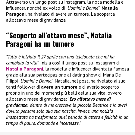
Attraverso un lungo post su Instagram, la nota modella e
influencer, nonché ex volto di “
Uomini e Donne
“,
Natalia
Paragoni
, ha rivelato di avere un tumore. La scoperta
all’ottavo mese di gravidanza.
“Scoperto all’ottavo mese”, Natalia
Paragoni ha un tumore
“Tutto è iniziato il 27 aprile con una telefonata che mi ha
cambiato la vita
“. Inizia così il lungo post su Instagram di
Natalia Paragoni
, la modella e influencer diventata famosa
grazie alla sua partecipazione al dating show di Maria De
Filippi “
Uomini e Donne
.” Natalia, nel post, ha rivelato ai suoi
tanti follower di
avere un tumore
e di averlo scoperto
proprio in uno dei momenti più belli della sua vita, ovvero
all’ottavo mese di gravidanza: “
Ero all’ottavo mese di
gravidanza,
dentro di me cresceva la piccola Beatrice e io avrei
dovuto pensare solo alla sua nascita. Invece, una notizia
inaspettata ha trasformato quel periodo di attesa e felicità in un
tempo di paura, domande e incertezze.”