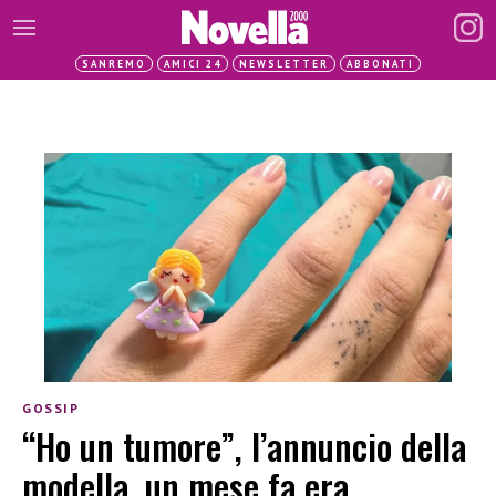
SANREMO
AMICI 24
NEWSLETTER
ABBONATI
GOSSIP
“Ho un tumore”, l’annuncio della
modella, un mese fa era