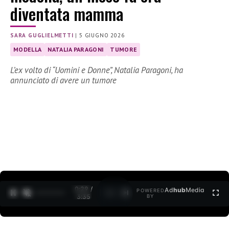
diventata mamma
SARA GUGLIELMETTI
|
5 GIUGNO 2026
MODELLA
NATALIA PARAGONI
TUMORE
L’ex volto di “Uomini e Donne”, Natalia Paragoni, ha
annunciato di avere un tumore
0:30 /
Ad
hub
Media
POWERED
1
/
2
3:35
BY