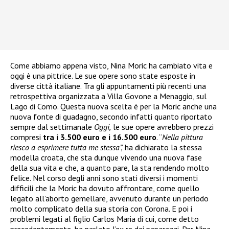
Come abbiamo appena visto, Nina Moric ha cambiato vita e
oggi è una pittrice. Le sue opere sono state esposte in
diverse città italiane. Tra gli appuntamenti più recenti una
retrospettiva organizzata a Villa Govone a Menaggio, sul
Lago di Como. Questa nuova scelta è per la Moric anche una
nuova fonte di guadagno, secondo infatti quanto riportato
sempre dal settimanale
Oggi,
le sue opere avrebbero prezzi
compresi
tra i 3.500 euro e i 16.500 euro
. “
Nella pittura
riesco a esprimere tutta me stessa”,
ha dichiarato la stessa
modella croata, che sta dunque vivendo una nuova fase
della sua vita e che, a quanto pare, la sta rendendo molto
felice. Nel corso degli anni sono stati diversi i momenti
difficili che la Moric ha dovuto affrontare, come quello
legato all’aborto gemellare, avvenuto durante un periodo
molto complicato della sua storia con Corona. E poi i
problemi legati al figlio Carlos Maria di cui, come detto
precedentemente, ha parlato l’ex re dei paparazzi. Per Nina