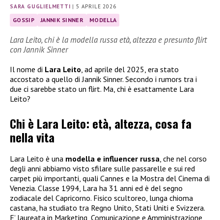
SARA GUGLIELMETTI
|
5 APRILE 2026
GOSSIP
JANNIK SINNER
MODELLA
Lara Leito, chi è la modella russa età, altezza e presunto flirt
con Jannik Sinner
Il nome di
Lara Leito
, ad aprile del 2025, era stato
accostato a quello di Jannik Sinner. Secondo i rumors tra i
due ci sarebbe stato un flirt. Ma, chi è esattamente Lara
Leito?
Chi è Lara Leito: età, altezza, cosa fa
nella vita
Lara Leito è una
modella e influencer russa
, che nel corso
degli anni abbiamo visto sfilare sulle passarelle e sui red
carpet più importanti, quali Cannes e la Mostra del Cinema di
Venezia. Classe 1994, Lara ha 31 anni ed è del segno
zodiacale del Capricorno. Fisico scultoreo, lunga chioma
castana, ha studiato tra Regno Unito, Stati Uniti e Svizzera.
E’ laureata in Marketing, Comunicazione e Amministrazione