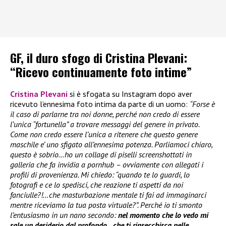
GF, il duro sfogo di Cristina Plevani:
“Ricevo continuamente foto intime”
Cristina Plevani
si è sfogata su Instagram dopo aver
ricevuto l’ennesima foto intima da parte di un uomo:
“Forse è
il caso di parlarne tra noi donne, perché non credo di essere
l’unica “fortunella” a trovare messaggi del genere in privato.
Come non credo essere l’unica a ritenere che questo genere
maschile e’ uno sfigato all’ennesima potenza. Parliamoci chiaro,
questo è sobrio…ho un collage di piselli screenshottati in
galleria che fa invidia a pornhub – ovviamente con allegati i
profili di provenienza. Mi chiedo: “quando te lo guardi, lo
fotografi e ce lo spedisci, che reazione ti aspetti da noi
fanciulle?!…che masturbazione mentale ti fai ad immaginarci
mentre riceviamo la tua posta virtuale?”. Perché io ti smonto
l’entusiasmo in un nano secondo:
nel momento che lo vedo mi
sale un desiderio dal profondo…che ti rinsecchisca nelle