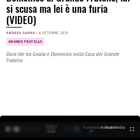
si scusa ma lei è una furia
(VIDEO)
ANDREA SANNA
|
6 OTTOBRE 2025
GRANDE FRATELLO
Dura lite tra Grazia e Domenico nella Casa del Grande
Fratello
0:30 /
Ad
hub
Media
POWERED
1
/
2
3:35
BY