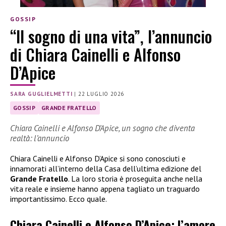
GOSSIP
“Il sogno di una vita”, l’annuncio
di Chiara Cainelli e Alfonso
D’Apice
SARA GUGLIELMETTI
|
22 LUGLIO 2026
GOSSIP
GRANDE FRATELLO
Chiara Cainelli e Alfonso D’Apice, un sogno che diventa
realtà: l’annuncio
Chiara Cainelli e Alfonso D’Apice si sono conosciuti e
innamorati all’interno della Casa dell’ultima edizione del
Grande Fratello
. La loro storia è proseguita anche nella
vita reale e insieme hanno appena tagliato un traguardo
importantissimo. Ecco quale.
Chiara Cainelli e Alfonso D’Apice: l’amore