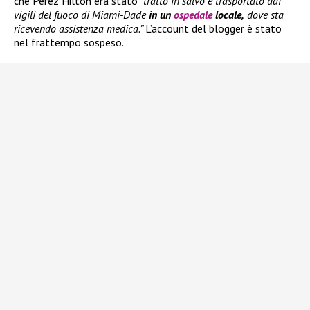
che Perez Hilton era stato
“tratto in salvo e trasportato dai
vigili del fuoco di Miami-Dade
in un
ospedale
locale,
dove sta
ricevendo assistenza medica.”
L’account del blogger è stato
nel frattempo sospeso.