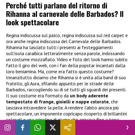
Perché tutti parlano del ritorno di
Rihanna al carnevale delle Barbados? Il
look spettacolare
Regina indiscussa sul palco, regina indiscussa sul red carpet e
ora anche regina indiscussa del Carnevale delle Barbados.
Rihanna ha lasciato tutti i presenti ai festeggiamenti
sull’isola caraibica letteralmente senza parole, indossando
un costume mozzafiato. Video e foto del look hanno subito
fatto il giro del web, con i fan della popstar incantati dalla
loro beniamina. Ma, come era fatto questo costume?
Innanzitutto diciamo che Rihanna si è unita alla band di suo
fratello, gli Aura, sfilando appunto per le strade delle
Barbados, raccogliendo su di sé tutti gli sguardi dei presenti.
Il suo costume era formato da
un body aderente
tempestato di frange, gioielli e nappe colorate
, che
lasciava intravedere la pelle. A rendere l’abito ancora più
spettacolare, un imponente copricapo ricoperto di brillantini
colorati e una crinolina di piume che arrivava fino a terra.
L’abito è stato realizzato per lei dalla stilista locale delle
Barbados Lauren Austin, che non è la prima volta che crea