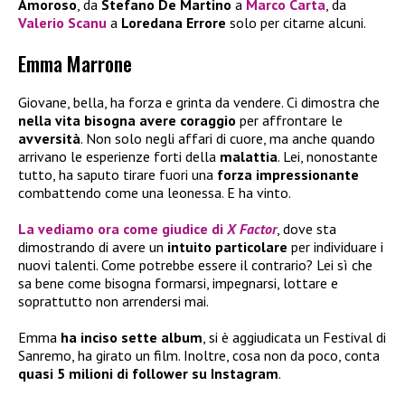
Amoroso
, da
Stefano De Martino
a
Marco Carta
, da
Valerio Scanu
a
Loredana Errore
solo per citarne alcuni.
Emma Marrone
Giovane, bella, ha forza e grinta da vendere. Ci dimostra che
nella vita bisogna avere coraggio
per affrontare le
avversità
. Non solo negli affari di cuore, ma anche quando
arrivano le esperienze forti della
malattia
. Lei, nonostante
tutto, ha saputo tirare fuori una
forza impressionante
combattendo come una leonessa. E ha vinto.
La vediamo ora come
giudice di
X Factor
, dove sta
dimostrando di avere un
intuito particolare
per individuare i
nuovi talenti. Come potrebbe essere il contrario? Lei sì che
sa bene come bisogna formarsi, impegnarsi, lottare e
soprattutto non arrendersi mai.
Emma
ha inciso sette album
, si è aggiudicata un Festival di
Sanremo, ha girato un film. Inoltre, cosa non da poco, conta
quasi 5 milioni di follower su Instagram
.