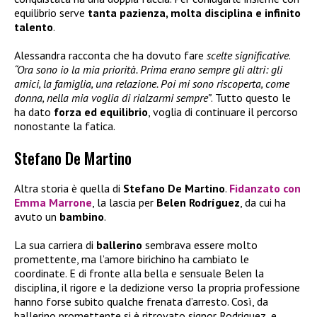
equilibrio serve
tanta pazienza, molta disciplina e infinito
talento
.
Alessandra racconta che ha dovuto fare
scelte significative
.
“Ora sono io la mia priorità. Prima erano sempre gli altri: gli
amici, la famiglia, una relazione. Poi mi sono riscoperta, come
donna, nella mia voglia di rialzarmi sempre”
. Tutto questo le
ha dato
forza ed equilibrio
, voglia di continuare il percorso
nonostante la fatica.
Stefano De Martino
Altra storia è quella di
Stefano De Martino
.
Fidanzato con
Emma Marrone
, la lascia per
Belen Rodríguez
, da cui ha
avuto un
bambino
.
La sua carriera di
ballerino
sembrava essere molto
promettente, ma l’amore birichino ha cambiato le
coordinate. E di fronte alla bella e sensuale Belen la
disciplina, il rigore e la dedizione verso la propria professione
hanno forse subito qualche frenata d’arresto. Così, da
ballerino promettente si è ritrovato signor Rodriguez, e