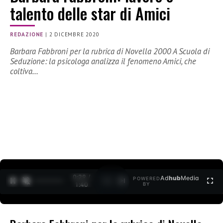
talento delle star di Amici
REDAZIONE
|
2 DICEMBRE 2020
Barbara Fabbroni per la rubrica di Novella 2000 A Scuola di
Seduzione: la psicologa analizza il fenomeno Amici, che
coltiva…
0:30 /
Ad
hub
Media
POWERED
1
/
2
1:40
BY