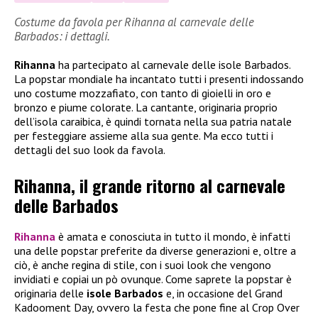
Costume da favola per Rihanna al carnevale delle
Barbados: i dettagli.
Rihanna
ha partecipato al carnevale delle isole Barbados.
La popstar mondiale ha incantato tutti i presenti indossando
uno costume mozzafiato, con tanto di gioielli in oro e
bronzo e piume colorate. La cantante, originaria proprio
dell’isola caraibica, è quindi tornata nella sua patria natale
per festeggiare assieme alla sua gente. Ma ecco tutti i
dettagli del suo look da favola.
Rihanna, il grande ritorno al carnevale
delle Barbados
Rihanna
è amata e conosciuta in tutto il mondo, è infatti
una delle popstar preferite da diverse generazioni e, oltre a
ciò, è anche regina di stile, con i suoi look che vengono
invidiati e copiai un pò ovunque. Come saprete la popstar è
originaria delle
isole Barbados
e, in occasione del Grand
Kadooment Day, ovvero la festa che pone fine al Crop Over