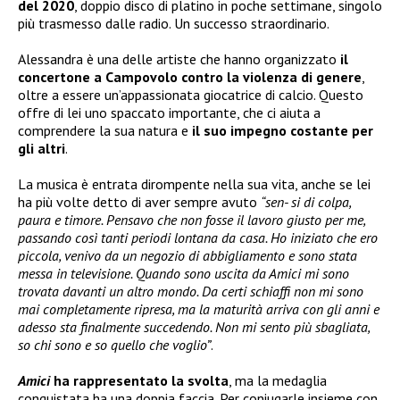
del 2020
, doppio disco di platino in poche settimane, singolo
più trasmesso dalle radio. Un successo straordinario.
Alessandra è una delle artiste che hanno organizzato
il
concertone a Campovolo contro la violenza di genere
,
oltre a essere un’appassionata giocatrice di calcio. Questo
offre di lei uno spaccato importante, che ci aiuta a
comprendere la sua natura e
il suo impegno costante per
gli altri
.
La musica è entrata dirompente nella sua vita, anche se lei
ha più volte detto di aver sempre avuto
“sen- si di colpa,
paura e timore. Pensavo che non fosse il lavoro giusto per me,
passando così tanti periodi lontana da casa. Ho iniziato che ero
piccola, venivo da un negozio di abbigliamento e sono stata
messa in televisione. Quando sono uscita da Amici mi sono
trovata davanti un altro mondo. Da certi schiaffi non mi sono
mai completamente ripresa, ma la maturità arriva con gli anni e
adesso sta finalmente succedendo. Non mi sento più sbagliata,
so chi sono e so quello che voglio”
.
Amici
ha rappresentato la svolta
, ma la medaglia
conquistata ha una doppia faccia. Per coniugarle insieme con