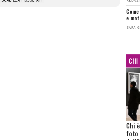
ISUALIZZA I RISULTATI
REDAZI
Come 
e mat
SARA G
CHI
Chi 
foto