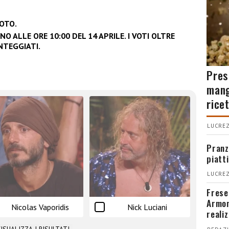
VOTO.
O ALLE ORE 10:00 DEL 14 APRILE. I VOTI OLTRE
TEGGIATI.
Pres
mang
rice
LUCREZ
Pranz
piatt
LUCREZ
Fresel
Armon
Nicolas Vaporidis
Nick Luciani
reali