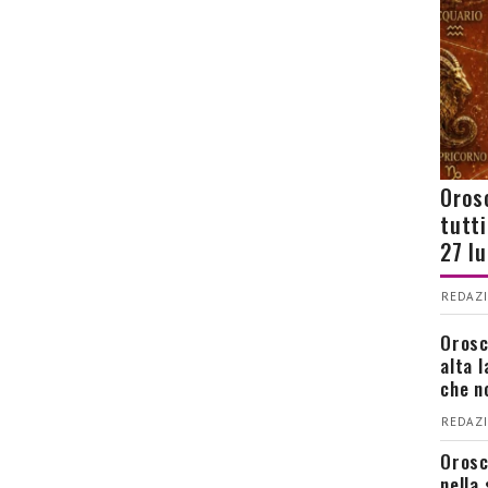
Orosc
tutt
27 l
REDAZI
Orosc
alta 
che n
REDAZI
Orosc
nella 