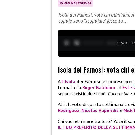
ISOLA DEI FAMOSI
Isola dei Famosi: vota chi eliminare A
coppie sono “scoppiate” (eccetto…
0:13 / 1:40
1
Isola dei Famosi: vota chi 
A
L’Isola
dei Famosi
le sorprese non 
formata da
Roger Balduino
ed
Estef
seppur divisi in due tribù:
Cucaracha
e
Al televoto di questa settimana trov
Rodriguez
,
Nicolas Vaporidis
e
Nick 
Chi vuoi eliminare tra loro? Vota il s
IL TUO PREFERITO DELLA SETTIMA