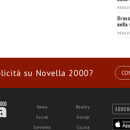
REDAZI
Orosc
nella 
REDAZI
licità su Novella 2000?
CO
News
Reality
ABBON
Social
Gossip
Sanremo
Cucina