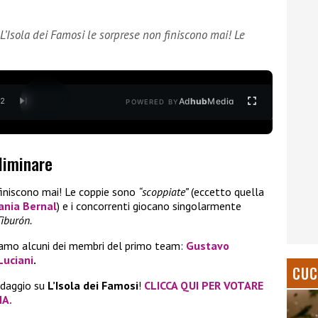
 L’Isola dei Famosi le sorprese non finiscono mai! Le
Ad
hub
Media
/
2
POWERED BY
eliminare
finiscono mai! Le coppie sono
“scoppiate”
(eccetto quella
ania Bernal
) e i concorrenti giocano singolarmente
Tiburón.
iamo alcuni dei membri del primo team:
Gustavo
Luciani
.
CUC
ondaggio su
L’Isola dei Famosi
!
CLICCA QUI PER VOTARE
NA.