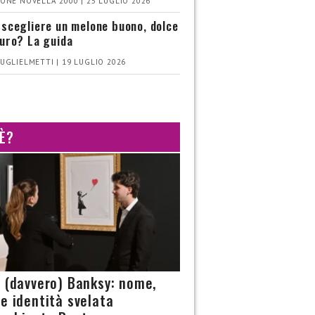
ONE NOVELLA 2000 | 25 LUGLIO 2026
scegliere un melone buono, dolce
uro? La guida
UGLIELMETTI | 19 LUGLIO 2026
 È?
è (davvero) Banksy: nome,
 e identità svelata