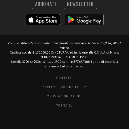
ABBONATI
NEWSLETTER
Visibilia Editrice S.r.l.
con sede in Via Privata Giovannino De Grassi 12/12A, 20123
Milano.
Capitale sociale € 100.000,00 I.V. - C.F./P.IVA ed iscrizione alla C.C.I.A.A. di Milano
N.10269990965 - REA MI-2519578.
Novella 2000 © 2026. Iscritta al ROC con il n.37767. Tutti i diritti di proprietà
letteraria ed artistica riservati.
CONTATTI
PRIVACY E COOKIES POLICY
IMPOSTAZIONI COOKIE
TORNA SU