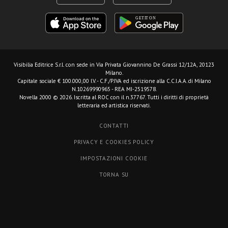
Visibilia Editrice S.r.l.
con sede in Via Privata Giovannino De Grassi 12/12A, 20123
Milano.
Capitale sociale € 100.000,00 I.V. - C.F./P.IVA ed iscrizione alla C.C.I.A.A. di Milano
N.10269990965 - REA MI-2519578.
Novella 2000 © 2026. Iscritta al ROC con il n.37767. Tutti i diritti di proprietà
letteraria ed artistica riservati.
CONTATTI
PRIVACY E COOKIES POLICY
IMPOSTAZIONI COOKIE
TORNA SU