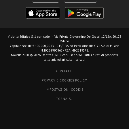
Visibilia Editrice S.r.l.
con sede in Via Privata Giovannino De Grassi 12/12A, 20123
Milano.
Capitale sociale € 100.000,00 I.V. - C.F./P.IVA ed iscrizione alla C.C.I.A.A. di Milano
N.10269990965 - REA MI-2519578.
Novella 2000 © 2026. Iscritta al ROC con il n.37767. Tutti i diritti di proprietà
letteraria ed artistica riservati.
CONTATTI
PRIVACY E COOKIES POLICY
IMPOSTAZIONI COOKIE
TORNA SU