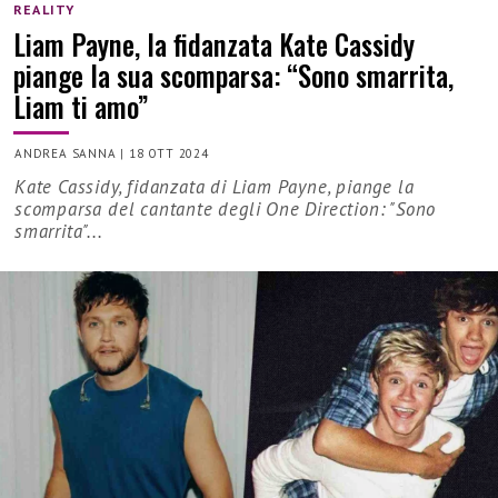
REALITY
Liam Payne, la fidanzata Kate Cassidy
piange la sua scomparsa: “Sono smarrita,
Liam ti amo”
ANDREA SANNA
|
18 OTT 2024
Kate Cassidy, fidanzata di Liam Payne, piange la
scomparsa del cantante degli One Direction: "Sono
smarrita"...