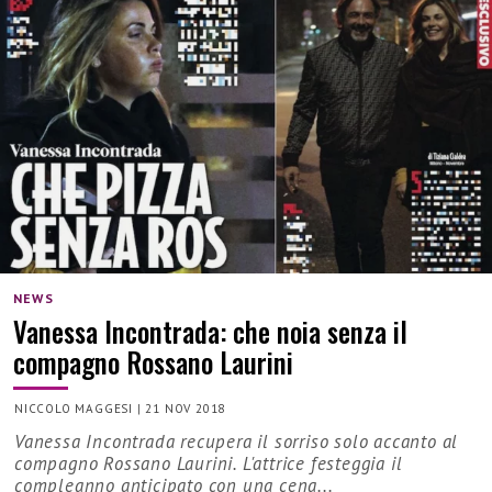
NEWS
Vanessa Incontrada: che noia senza il
compagno Rossano Laurini
NICCOLO MAGGESI
|
21 NOV 2018
Vanessa Incontrada recupera il sorriso solo accanto al
compagno Rossano Laurini. L'attrice festeggia il
compleanno anticipato con una cena...