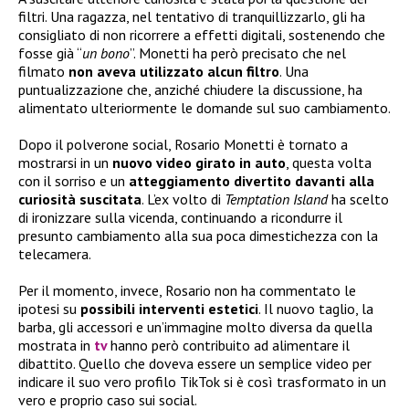
filtri. Una ragazza, nel tentativo di tranquillizzarlo, gli ha
consigliato di non ricorrere a effetti digitali, sostenendo che
fosse già “
un bono
”. Monetti ha però precisato che nel
filmato
non aveva utilizzato alcun filtro
. Una
puntualizzazione che, anziché chiudere la discussione, ha
alimentato ulteriormente le domande sul suo cambiamento.
Dopo il polverone social, Rosario Monetti è tornato a
mostrarsi in un
nuovo video girato in auto
, questa volta
con il sorriso e un
atteggiamento divertito davanti alla
curiosità suscitata
. L’ex volto di
Temptation Island
ha scelto
di ironizzare sulla vicenda, continuando a ricondurre il
presunto cambiamento alla sua poca dimestichezza con la
telecamera.
Per il momento, invece, Rosario non ha commentato le
ipotesi su
possibili interventi estetici
. Il nuovo taglio, la
barba, gli accessori e un’immagine molto diversa da quella
mostrata in
tv
hanno però contribuito ad alimentare il
dibattito. Quello che doveva essere un semplice video per
indicare il suo vero profilo TikTok si è così trasformato in un
vero e proprio caso sui social.