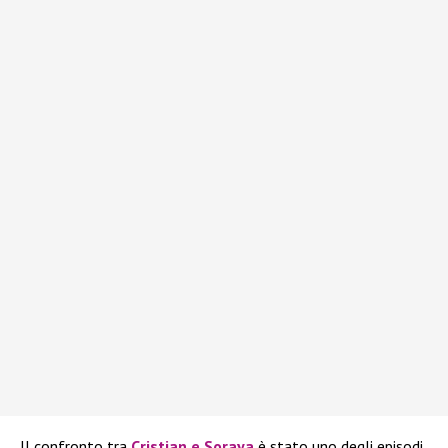
Il confronto tra
Cristian e Soraya
è stato uno degli episodi