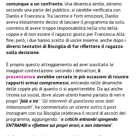
comunque a un confronto
. Una dinamica simile, almeno
secondo una parte del pubblico, si sarebbe verificata con
Danilo e Francesca. Tra lacrime e forti emozioni, Danilo
aveva inizialmente deciso di lasciare il programma da solo,
convinto di avere troppe responsabilità nella crisi della
coppia e di non essere il ragazzo giusto per Francesca. Alla
fine, però, i due hanno scelto di uscire insieme, anche dopo i
diversi tentativi di Bisciglia di far riflettere il ragazzo
sulla decisione
.
È proprio questo atteggiamento ad aver suscitato le
maggiori contestazioni: secondo i detrattori,
il
presentatore
avrebbe cercato in più occasioni di ricucire
rapporti ormai compromessi
, entrando nelle dinamiche
delle coppie più di quanto ci si aspetterebbe. Da qui anche
l’ironia sui social, dove alcuni utenti hanno parlato di veri e
propri “
falò a tre
”. “
Gli interventi di quest’anno sono stati
imbarazzanti
”, ha commentato un utente sotto il post
Instagram con cui Bisciglia celebrava il record di ascolti del
programma, aggiungendo: “
o critichi entrambi spingendo
ENTRAMBI a riflettere sui propri errori, o non intervieni
”.