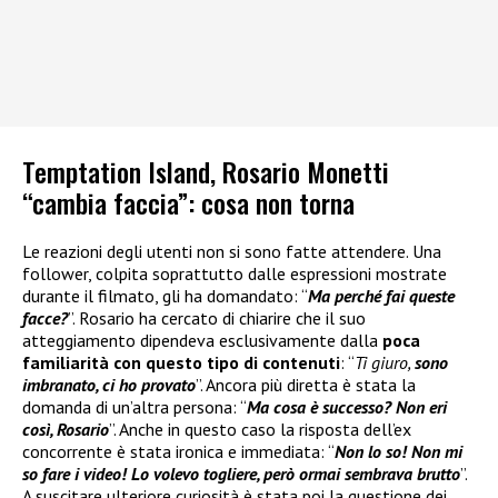
Temptation Island, Rosario Monetti
“cambia faccia”: cosa non torna
Le reazioni degli utenti non si sono fatte attendere. Una
follower, colpita soprattutto dalle espressioni mostrate
durante il filmato, gli ha domandato: “
Ma perché fai queste
facce?
”. Rosario ha cercato di chiarire che il suo
atteggiamento dipendeva esclusivamente dalla
poca
familiarità con questo tipo di contenuti
: “
Ti giuro,
sono
imbranato, ci ho provato
”. Ancora più diretta è stata la
domanda di un’altra persona: “
Ma cosa è successo? Non eri
così, Rosario
”. Anche in questo caso la risposta dell’ex
concorrente è stata ironica e immediata: “
Non lo so! Non mi
so fare i video! Lo volevo togliere, però ormai sembrava brutto
”.
A suscitare ulteriore curiosità è stata poi la questione dei