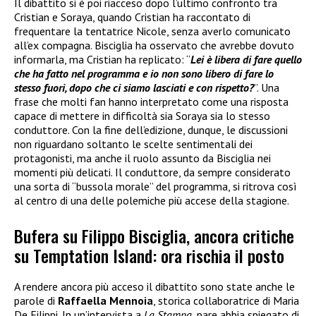
Il dibattito si è poi riacceso dopo l’ultimo confronto tra
Cristian e Soraya, quando Cristian ha raccontato di
frequentare la tentatrice Nicole, senza averlo comunicato
all’ex compagna. Bisciglia ha osservato che avrebbe dovuto
informarla, ma Cristian ha replicato: “
Lei è libera di fare quello
che ha fatto nel programma e io non sono libero di fare lo
stesso fuori, dopo che ci siamo lasciati e con rispetto?
”. Una
frase che molti fan hanno interpretato come una risposta
capace di mettere in difficoltà sia Soraya sia lo stesso
conduttore. Con la fine dell’edizione, dunque, le discussioni
non riguardano soltanto le scelte sentimentali dei
protagonisti, ma anche il ruolo assunto da Bisciglia nei
momenti più delicati. Il conduttore, da sempre considerato
una sorta di “bussola morale” del programma, si ritrova così
al centro di una delle polemiche più accese della stagione.
Bufera su Filippo Bisciglia, ancora critiche
su Temptation Island: ora rischia il posto
A rendere ancora più acceso il dibattito sono state anche le
parole di
Raffaella Mennoia
, storica collaboratrice di Maria
De Filippi. In un’intervista a
La Stampa
, pare abbia spiegato di