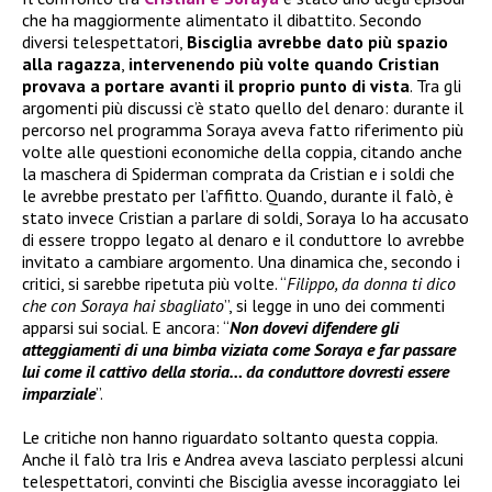
che ha maggiormente alimentato il dibattito. Secondo
diversi telespettatori,
Bisciglia avrebbe dato più spazio
alla ragazza
,
intervenendo più volte quando Cristian
provava a portare avanti il proprio punto di vista
. Tra gli
argomenti più discussi c’è stato quello del denaro: durante il
percorso nel programma Soraya aveva fatto riferimento più
volte alle questioni economiche della coppia, citando anche
la maschera di Spiderman comprata da Cristian e i soldi che
le avrebbe prestato per l’affitto. Quando, durante il falò, è
stato invece Cristian a parlare di soldi, Soraya lo ha accusato
di essere troppo legato al denaro e il conduttore lo avrebbe
invitato a cambiare argomento. Una dinamica che, secondo i
critici, si sarebbe ripetuta più volte. “
Filippo, da donna ti dico
che con Soraya hai sbagliato
”, si legge in uno dei commenti
apparsi sui social. E ancora: “
Non dovevi difendere gli
atteggiamenti di una bimba viziata come Soraya e far passare
lui come il cattivo della storia… da conduttore dovresti essere
imparziale
”.
Le critiche non hanno riguardato soltanto questa coppia.
Anche il falò tra Iris e Andrea aveva lasciato perplessi alcuni
telespettatori, convinti che Bisciglia avesse incoraggiato lei