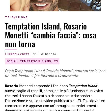
TELEVISIONE
Temptation Island, Rosario
Monetti “cambia faccia”: cosa
non torna
LUCREZIA CIOTTI
|
31 LUGLIO 2026
SOCIAL
TEMPTATION ISLAND
TV
Dopo Temptation Island, Rosario Monetti torna sui social con
un look inedito: i fan faticano a riconoscerlo.
Rosario
Monetti sorprende i fan dopo
Temptation Island
:
nuovo taglio di capelli, barba, pelle più luminosa e un volto
che molti hanno faticato a riconoscere. A riaccendere
l’attenzione è stato un video pubblicato su TikTok, dove l’ex
concorrente è apparso con un’immagine completamente
rinnovata, scatenando curiosità e commenti sui social.