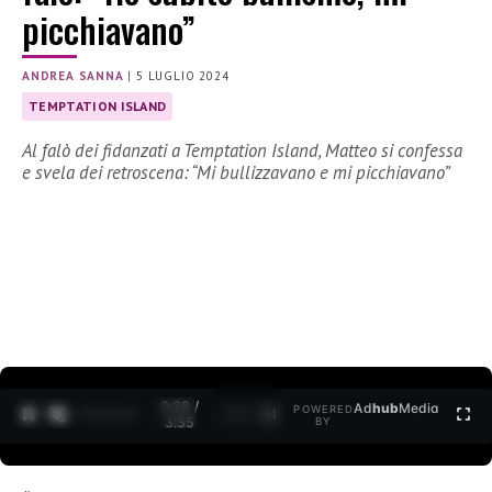
picchiavano”
ANDREA SANNA
|
5 LUGLIO 2024
TEMPTATION ISLAND
Al falò dei fidanzati a Temptation Island, Matteo si confessa
e svela dei retroscena: “Mi bullizzavano e mi picchiavano”
0:29 /
Ad
hub
Media
POWERED
1
/
2
3:35
BY