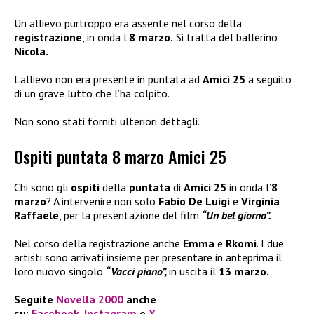
Un allievo purtroppo era assente nel corso della
registrazione
, in onda l’
8 marzo.
Si tratta del ballerino
Nicola.
L’allievo non era presente in puntata ad
Amici 25
a seguito
di un grave lutto che l’ha colpito.
Non sono stati forniti ulteriori dettagli.
Ospiti puntata 8 marzo Amici 25
Chi sono gli
ospiti
della
puntata
di
Amici 25
in onda l’
8
marzo
? A intervenire non solo
Fabio De Luigi
e
Virginia
Raffaele
, per la presentazione del film
“Un bel giorno”.
Nel corso della registrazione anche
Emma
e
Rkomi
. I due
artisti sono arrivati insieme per presentare in anteprima il
loro nuovo singolo
“Vacci piano”,
in uscita il
13 marzo.
Seguite
Novella 2000
anche
su:
Facebook
,
Instagram
e
X
.