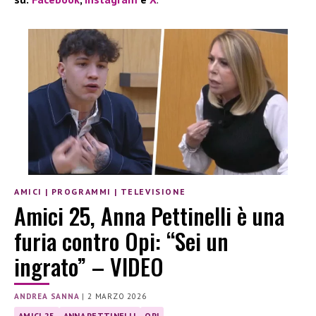
AMICI
|
PROGRAMMI
|
TELEVISIONE
Amici 25, Anna Pettinelli è una
furia contro Opi: “Sei un
ingrato” – VIDEO
ANDREA SANNA
|
2 MARZO 2026
AMICI 25
ANNA PETTINELLI
OPI