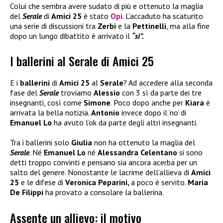
Colui che sembra avere sudato di più e ottenuto la maglia
del
Serale
di
Amici 25
è stato
Opi
. L’accaduto ha scaturito
una serie di discussioni tra
Zerbi
e la
Pettinelli
, ma alla fine
dopo un lungo dibattito è arrivato il
“sì”.
I ballerini al Serale di Amici 25
E i
ballerini
di
Amici 25
al
Serale
? Ad accedere alla seconda
fase del
Serale
troviamo
Alessio
con 3 sì da parte dei tre
insegnanti, così come
Simone
. Poco dopo anche per
Kiara
è
arrivata la bella notizia.
Antonio
invece dopo il ‘no’ di
Emanuel Lo
ha avuto l’ok da parte degli altri insegnanti.
Tra i ballerini solo
Giulia
non ha ottenuto la maglia del
Serale
. Né
Emanuel Lo
né
Alessandra Celentano
si sono
detti troppo convinti e pensano sia ancora acerba per un
salto del genere. Nonostante le lacrime dell’allieva di
Amici
25
e le difese di
Veronica Peparini,
a poco è servito.
Maria
De Filippi
ha provato a consolare la ballerina.
Assente un allievo: il motivo