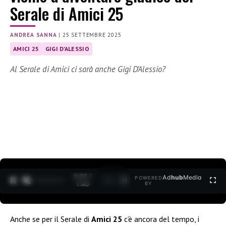
Serale di Amici 25
ANDREA SANNA
|
25 SETTEMBRE 2025
AMICI 25
GIGI D'ALESSIO
Al Serale di Amici ci sarà anche Gigi D’Alessio?
0:30 /
Ad
hub
Media
POWERED
1
/
2
1:40
BY
Anche se per il Serale di
Amici 25
c’è ancora del tempo, i