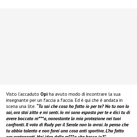
Visto l’accaduto
Opi
ha avuto modo di incontrare la sua
insegnante per un faccia a faccia. Ed è qui che è andata in
scena una lite.
“Tu sai che cosa ho fatto io per te? No tu non lo
sai, ora stai zitto e mi senti. Io mi sono esposta per te e dici tu di
avere boccato m***a, nonostante la mia protezione nei tuoi
confronti. Il voto di Rudy per il Serale non lo avrai. Io penso che
tu abbia talento e non farei una cosa anti sportiva. L’ho fatto
per proteggerti. Hai idea della m***a che becco io?”
.