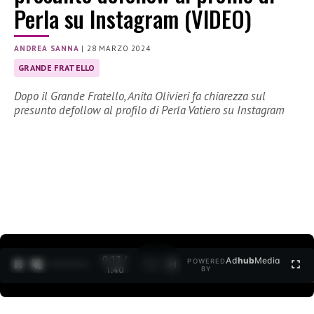
Perla su Instagram (VIDEO)
ANDREA SANNA
|
28 MARZO 2024
GRANDE FRATELLO
Dopo il Grande Fratello, Anita Olivieri fa chiarezza sul
presunto defollow al profilo di Perla Vatiero su Instagram
0:15 /
Ad
hub
Media
POWERED
1
/
2
1:40
BY