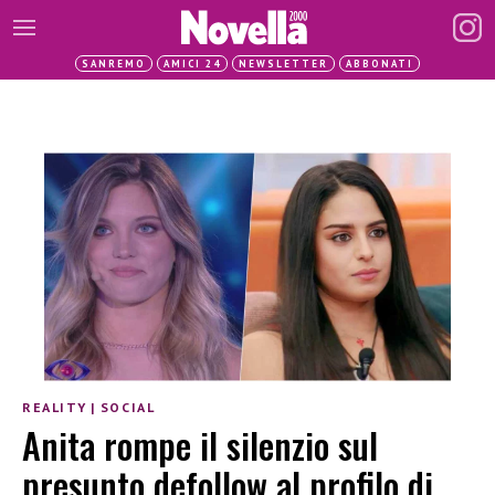
SANREMO
AMICI 24
NEWSLETTER
ABBONATI
REALITY
|
SOCIAL
Anita rompe il silenzio sul
presunto defollow al profilo di