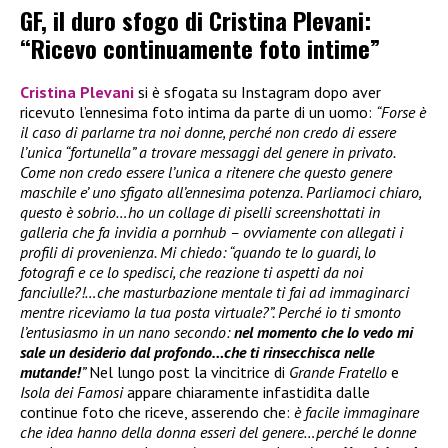
GF, il duro sfogo di Cristina Plevani:
“Ricevo continuamente foto intime”
Cristina Plevani
si è sfogata su Instagram dopo aver
ricevuto l’ennesima foto intima da parte di un uomo:
“Forse è
il caso di parlarne tra noi donne, perché non credo di essere
l’unica “fortunella” a trovare messaggi del genere in privato.
Come non credo essere l’unica a ritenere che questo genere
maschile e’ uno sfigato all’ennesima potenza. Parliamoci chiaro,
questo è sobrio…ho un collage di piselli screenshottati in
galleria che fa invidia a pornhub – ovviamente con allegati i
profili di provenienza. Mi chiedo: “quando te lo guardi, lo
fotografi e ce lo spedisci, che reazione ti aspetti da noi
fanciulle?!…che masturbazione mentale ti fai ad immaginarci
mentre riceviamo la tua posta virtuale?”. Perché io ti smonto
l’entusiasmo in un nano secondo:
nel momento che lo vedo mi
sale un desiderio dal profondo…che ti rinsecchisca nelle
mutande!
”
Nel lungo post la vincitrice di
Grande Fratello
e
Isola dei Famosi
appare chiaramente infastidita dalle
continue foto che riceve, asserendo che:
è facile immaginare
che idea hanno della donna esseri del genere…perché le donne