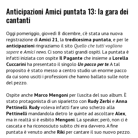
Anticipazioni Amici puntata 13: la gara dei
cantanti
Oggi pomeriggio, giovedì 8 dicembre, c’è stata una nuova
registrazione di
Amici 21
, la
tredicesima puntata
, e per le
anticipazioni
ringraziamo il sito
Quello che tutti vogliono
sapere
e
Amici news
. Ci sono stati grandi ospiti. La puntata è
infatti iniziata con ospite
Il Pagante
che insieme a
Lorella
Cuccarini
ha presentato il singolo
Un pacco per te
. A tal
proposito è stato messo a centro studio un enorme pacco
da cui sono usciti i professioni che hanno ballato sulle note
del pezzo.
Ospite anche
Marco Mengoni
per l’uscita del suo album. È
stato protagonista di un siparietto con
Rudy Zerbi
e
Anna
Pettinelli
.
Rudy
voleva infatti fare uno scherzo alla
Pettinelli
mandandola dietro le quinte ad ascoltare
Alex
,
ma in realtà si è esibito
Mengoni
. La speaker, però, non ci è
cascata e ha riconosciuto subito chi era davvero. A fine
puntata è venuto anche
Riki
per cantare il suo nuovo pezzo.