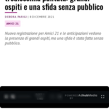
ospiti e una sfida senza pubblico
DEBORA PARIGI
|
8 DICEMBRE 2021
AMICI 21
Nuova registrazione per Amici 21 e le anticipazioni vedono
la presenza di grandi ospiti, ma una sfida è stata fatta senza
pubblico.
0:27 /
Ad
hub
Media
POWERED
1
/
2
1:40
BY