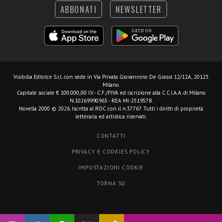
ABBONATI
NEWSLETTER
Visibilia Editrice S.r.l.
con sede in Via Privata Giovannino De Grassi 12/12A, 20123
Milano.
Capitale sociale € 100.000,00 I.V. - C.F./P.IVA ed iscrizione alla C.C.I.A.A. di Milano
N.10269990965 - REA MI-2519578.
Novella 2000 © 2026. Iscritta al ROC con il n.37767. Tutti i diritti di proprietà
letteraria ed artistica riservati.
CONTATTI
PRIVACY E COOKIES POLICY
IMPOSTAZIONI COOKIE
TORNA SU