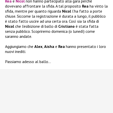
Rea
e
Nicol
non hanno partecipato alla gara perché
dovevano affrontare la sfida. A tal proposito
Rea
ha vinto la
sfida, mentre per quanto riguarda
Nicol
l’ha fatto a porte
chiuse. Siccome la registrazione è durata a lungo, il pubblico
è stato fatto uscire ad una certa ora. Così sia la sfida di
Nicol
che l’esibizione di ballo di
Cristiano
è stata fatta
senza pubblico. Scopriremo domenica (o lunedì) come
saranno andate.
Aggiungiamo che
Alex
,
Aisha
e
Rea
hanno presentato i loro
nuovi inediti.
Passiamo adesso al ballo…