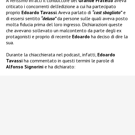
A
Verissimo
infatti il conduttore del
Grande Fratello
aveva
criticato i concorrenti dell’edizione a cui ha partecipato
proprio
Edoardo Tavassi
. Aveva parlato di
“cast sbagliato”
e
di essersi sentito
“deluso”
da persone sulle quali aveva posto
molta fiducia prima del loro ingresso. Dichiarazioni queste
che avevano sollevato un malcontento da parte degli ex
protagonisti e proprio di recente
Edoardo
ha deciso di dire la
sua.
Durante la chiacchierata nel podcast, infatti,
Edoardo
Tavassi
ha commentato in questi termini le parole di
Alfonso Signorini
e ha dichiarato: