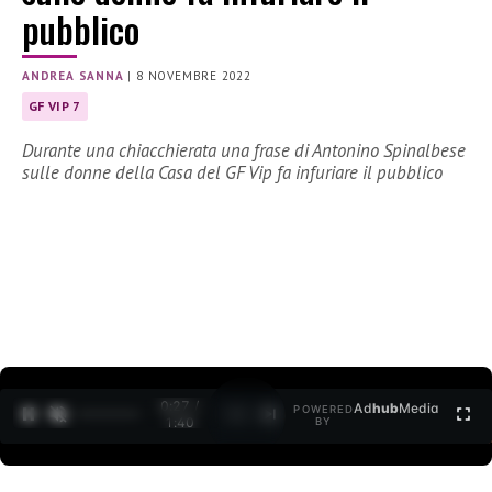
pubblico
ANDREA SANNA
|
8 NOVEMBRE 2022
GF VIP 7
Durante una chiacchierata una frase di Antonino Spinalbese
sulle donne della Casa del GF Vip fa infuriare il pubblico
0:28 /
Ad
hub
Media
POWERED
1
/
2
1:40
BY