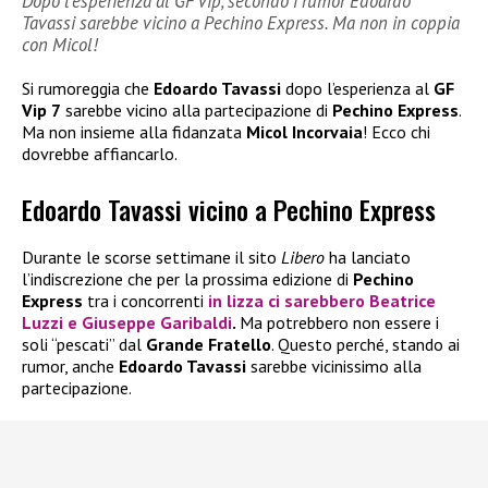
Dopo l’esperienza al GF Vip, secondo i rumor Edoardo
Tavassi sarebbe vicino a Pechino Express. Ma non in coppia
con Micol!
Si rumoreggia che
Edoardo Tavassi
dopo l’esperienza al
GF
Vip 7
sarebbe vicino alla partecipazione di
Pechino Express
.
Ma non insieme alla fidanzata
Micol Incorvaia
! Ecco chi
dovrebbe affiancarlo.
Edoardo Tavassi vicino a Pechino Express
Durante le scorse settimane il sito
Libero
ha lanciato
l’indiscrezione che per la prossima edizione di
Pechino
Express
tra i concorrenti
in lizza ci sarebbero
Beatrice
Luzzi
e
Giuseppe Garibaldi
.
Ma potrebbero non essere i
soli “pescati” dal
Grande Fratello
. Questo perché, stando ai
rumor, anche
Edoardo Tavassi
sarebbe vicinissimo alla
partecipazione.