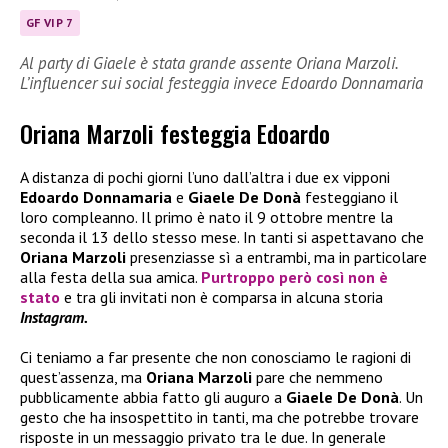
GF VIP 7
Al party di Giaele è stata grande assente Oriana Marzoli.
L’influencer sui social festeggia invece Edoardo Donnamaria
Oriana Marzoli festeggia Edoardo
A distanza di pochi giorni l’uno dall’altra i due ex vipponi
Edoardo Donnamaria
e
Giaele De Donà
festeggiano il
loro compleanno. Il primo è nato il 9 ottobre mentre la
seconda il 13 dello stesso mese. In tanti si aspettavano che
Oriana Marzoli
presenziasse sì a entrambi, ma in particolare
alla festa della sua amica.
Purtroppo però così non è
stato
e tra gli invitati non è comparsa in alcuna storia
Instagram.
Ci teniamo a far presente che non conosciamo le ragioni di
quest’assenza, ma
Oriana Marzoli
pare che nemmeno
pubblicamente abbia fatto gli auguro a
Giaele De Donà
. Un
gesto che ha insospettito in tanti, ma che potrebbe trovare
risposte in un messaggio privato tra le due. In generale