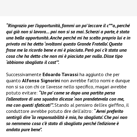
“Ringrazio per l’opportunità, fammi un po’ leccare il c**o, perché
qui già non si lavora… poi non si sa mai. Scherzi a parte, è stata
una bella opportunità. Anche perché mi ha scelto proprio lui e in
privato mi ha detto ‘svoltami questo Grande Fratello’. Questa
frase me la ricordo bene e mi è piaciuta. Però poi c’è stata una
cosa che ha detto che non mi è piaciuta per nulla. Disse tipo
‘abbiamo sbagliato il cast’”.
Successivamente
Edoardo Tavassi
ha aggiunto che per
quanto
Alfonso Signorini
non avrebbe fatto nomi e dunque
non si sa con chi ce l’avesse nello specifico, magari avrebbe
potuto evitare:
“Un po’ come se dopo una partita persa
l’allenatore di una squadra dicesse ‘non prendetevela con me,
ma con questi sfaticati’”.
Stando al pensiero dell’ex gieffino, il
conduttore avrebbe potuto dire dell’altro:
“
Avrei preferito
sentirgli dire ‘la responsabilità è mia, ho sbagliato’. Che poi non
so nemmeno cosa c’è stato di sbagliato perché l’edizione è
andata pure bene”.