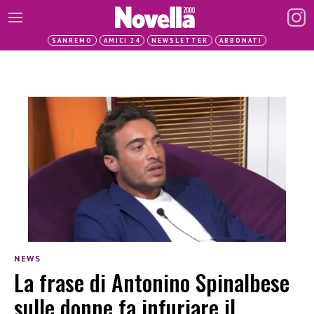
SANREMO
AMICI 24
NEWSLETTER
ABBONATI
NEWS
La frase di Antonino Spinalbese
sulle donne fa infuriare il