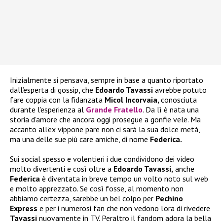
Inizialmente si pensava, sempre in base a quanto riportato
dall’esperta di gossip, che
Edoardo Tavassi
avrebbe potuto
fare coppia con la fidanzata
Micol Incorvaia,
conosciuta
durante l’esperienza al
Grande Fratello
. Da lì è nata una
storia d’amore che ancora oggi prosegue a gonfie vele. Ma
accanto all’ex vippone pare non ci sarà la sua dolce metà,
ma una delle sue più care amiche, di nome
Federica.
Sui social spesso e volentieri i due condividono dei video
molto divertenti e così oltre a
Edoardo Tavassi,
anche
Federica
è diventata in breve tempo un volto noto sul web
e molto apprezzato. Se così fosse, al momento non
abbiamo certezza, sarebbe un bel colpo per
Pechino
Express
e per i numerosi fan che non vedono l’ora di rivedere
Tavassi
nuovamente in TV. Peraltro il fandom adora la bella