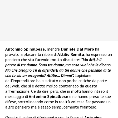
Antonino Spinalbese,
mentre
Daniele Dal Moro
ha
provato a placare la rabbia di
Attilio Romita
, ha espresso un
pensiero che sta facendo molto discutere:
“Ma Attì, è il
parere di tre donne. Sono tre donne, ma cosa vuoi che le dicano.
Ma che bisogno c’è di difenderti da tre donne che pensano di te
che tu sia un arrogante? Attilio… Dimmi”.
L’opinione
dell’imprenditore ha suscitato non poche critiche da parte
del web, che si è detto molto contrariato da questa
affermazione. C’è da dire, però, che in molti hanno inteso il
messaggio di
Antonino Spinalbese
e ne hanno preso le sue
difese, sottolineando come in realtà volesse far passare un
altro pensiero ma è stato semplicemente frainteso.
Questo il video di riferimento con la frase di
Antonino