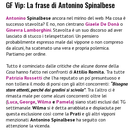
GF Vip: La frase di Antonino Spinalbese
Antonino
Spinalbese
ancora nel mirino del web. Ma cosa è
successo stavolta? E no, non c’entrano
Giaele De Donà
o
Ginevra Lamborghini
. Stavolta è un suo discorso ad aver
lasciato di stucco i telespettatori. Un pensiero
probabilmente espresso male dal vippone o non compreso
da alcuni, ha scatenato una vera e propria polemica.
Partiamo per ordine.
Tutto è cominciato dalle critiche che alcune donne della
Casa
hanno fatto nei confronti di
Attilio Romita.
Tra tutte
Patrizia Rossetti
che l’ha reputato un po’ presuntuoso e
non tollera il modo di porsi con gli altri concorrenti:
“Bisogna
stare attenti, perché dai gradini si scivola”
. Tra l’altro ci è
rimasta male per come alcuni concorrenti oltre lei
(
Luca
,
George
,
Wilma
e
Pamela
) siano stati esclusi dal TG
settimanale.
Wilma
si è detta arrabbiata e dispiaciuta per
questa esclusione così come la
Prati
e gli altri vipponi
menzionati.
Antonino Spinalbese
ha seguito con
attenzione la vicenda.