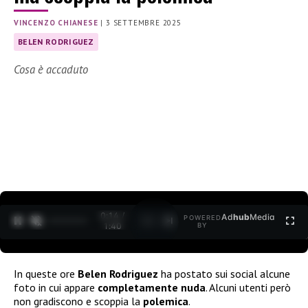
VINCENZO CHIANESE
|
3 SETTEMBRE 2025
BELEN RODRIGUEZ
Cosa è accaduto
0:15 /
Ad
hub
Media
POWERED
1
/
2
1:40
BY
In queste ore
Belen Rodriguez
ha postato sui social alcune
foto in cui appare
completamente nuda
. Alcuni utenti però
non gradiscono e scoppia la
polemica
.