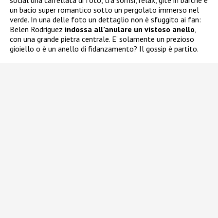
social una carrellata di foto, tra sorrisi, relax, gite in barche e
un bacio super romantico sotto un pergolato immerso nel
verde. In una delle foto un dettaglio non è sfuggito ai fan:
Belen Rodriguez
indossa all’anulare un vistoso anello
,
con una grande pietra centrale. E’ solamente un prezioso
gioiello o è un anello di fidanzamento? Il gossip è partito.