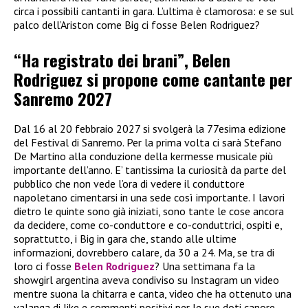
circa i possibili cantanti in gara. L’ultima è clamorosa: e se sul
palco dell’Ariston come Big ci fosse Belen Rodriguez?
“Ha registrato dei brani”, Belen
Rodriguez si propone come cantante per
Sanremo 2027
Dal 16 al 20 febbraio 2027 si svolgerà la 77esima edizione
del Festival di Sanremo. Per la prima volta ci sarà Stefano
De Martino alla conduzione della kermesse musicale più
importante dell’anno. E’ tantissima la curiosità da parte del
pubblico che non vede l’ora di vedere il conduttore
napoletano cimentarsi in una sede così importante. I lavori
dietro le quinte sono già iniziati, sono tante le cose ancora
da decidere, come co-conduttore e co-conduttrici, ospiti e,
soprattutto, i Big in gara che, stando alle ultime
informazioni, dovrebbero calare, da 30 a 24. Ma, se tra di
loro ci fosse
Belen Rodriguez
? Una settimana fa la
showgirl argentina aveva condiviso su Instagram un video
mentre suona la chitarra e canta, video che ha ottenuto una
valanga di like e commenti positivi per le sue doti canore.