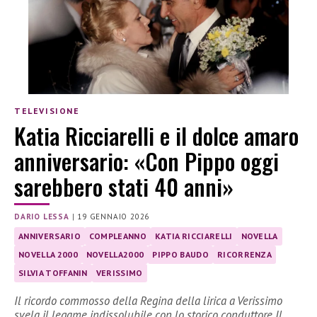
TELEVISIONE
Katia Ricciarelli e il dolce amaro
anniversario: «Con Pippo oggi
sarebbero stati 40 anni»
DARIO LESSA
|
19 GENNAIO 2026
ANNIVERSARIO
COMPLEANNO
KATIA RICCIARELLI
NOVELLA
NOVELLA 2000
NOVELLA2000
PIPPO BAUDO
RICORRENZA
SILVIA TOFFANIN
VERISSIMO
Il ricordo commosso della Regina della lirica a Verissimo
svela il legame indissolubile con lo storico conduttore Il