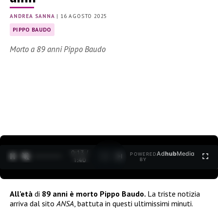
ANDREA SANNA
|
16 AGOSTO 2025
PIPPO BAUDO
Morto a 89 anni Pippo Baudo
0:15 /
Ad
hub
Media
POWERED
1
/
2
1:40
BY
All’età
di
89 anni è morto
Pippo Baudo.
La triste notizia
arriva dal sito
ANSA
, battuta in questi ultimissimi minuti.