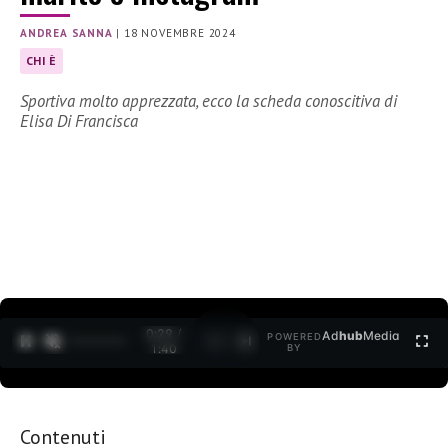
ANDREA SANNA
|
18 NOVEMBRE 2024
CHI È
Sportiva molto apprezzata, ecco la scheda conoscitiva di
Elisa Di Francisca
0:30 /
Ad
hub
Media
POWERED
1
/
2
1:40
BY
Contenuti