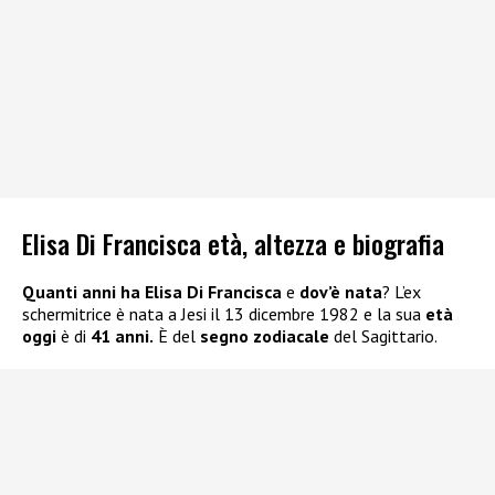
Elisa Di Francisca età, altezza e biografia
Quanti anni ha Elisa Di Francisca
e
dov’è nata
? L’ex
schermitrice è nata a Jesi il 13 dicembre 1982 e la sua
età
oggi
è di
41 anni.
È del
segno zodiacale
del Sagittario.