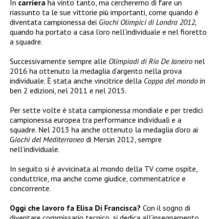
In
carriera
ha vinto tanto, ma cercheremo di fare un
riassunto ta le sue vittorie più importanti, come quando è
diventata campionessa dei
Giochi Olimpici di Londra 2012,
quando ha portato a casa l’oro nell’individuale e nel fioretto
a squadre.
Successivamente sempre alle
Olimpiadi di Rio De Janeiro
nel
2016 ha ottenuto la medaglia d’argento nella prova
individuale. È stata anche vincitrice della
Coppa del mondo
in
ben 2 edizioni, nel 2011 e nel 2015.
Per sette volte è stata campionessa mondiale e per tredici
campionessa europea tra performance individuali e a
squadre. Nel 2013 ha anche ottenuto la medaglia d’oro ai
G
iochi del Mediterraneo
di Mersin 2012, sempre
nell’individuale.
In seguito si è avvicinata al mondo della TV come ospite,
conduttrice, ma anche come giudice, commentatrice e
concorrente.
Oggi che lavoro fa Elisa Di Francisca?
Con il sogno di
diventare commissario tecnico, si dedica all’insegnamento