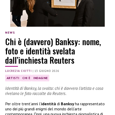
NEWS
Chi è (davvero) Banksy: nome,
foto e identità svelata
dall’inchiesta Reuters
LUCREZIA CIOTTI
|
13 GIUGNO 2026
ARTISTI
CHI È
INDAGINE
Identità di Banksy, la svolta: chi è davvero l’artista e cosa
rivelano le foto raccolte da Reuters.
Per oltre trent’anni l’
identità
di
Banksy
ha rappresentato
uno dei più grandi enigmi del mondo dell’arte
contemporanea. Oggi, una nuova inchiesta giornalistica di