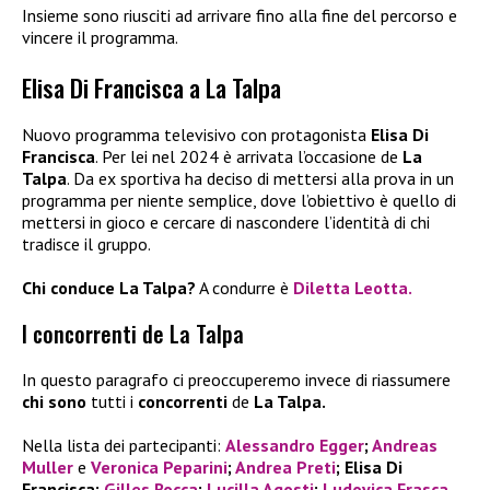
Insieme sono riusciti ad arrivare fino alla fine del percorso e
vincere il programma.
Elisa Di Francisca a La Talpa
Nuovo programma televisivo con protagonista
Elisa Di
Francisca
. Per lei nel 2024 è arrivata l’occasione de
La
Talpa
. Da ex sportiva ha deciso di mettersi alla prova in un
programma per niente semplice, dove l’obiettivo è quello di
mettersi in gioco e cercare di nascondere l’identità di chi
tradisce il gruppo.
Chi conduce La Talpa?
A condurre è
Diletta Leotta.
I concorrenti de La Talpa
In questo paragrafo ci preoccuperemo invece di riassumere
chi sono
tutti i
concorrenti
de
La Talpa.
Nella lista dei partecipanti:
Alessandro Egger
;
Andreas
Muller
e
Veronica Peparini
;
Andrea Preti
; Elisa Di
Francisca;
Gilles Rocca
;
Lucilla Agosti
;
Ludovica Frasca