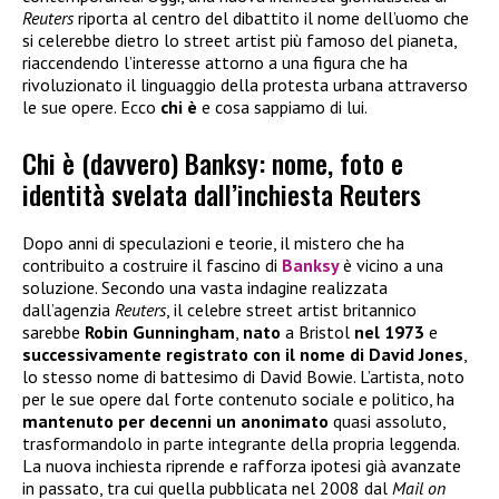
Reuters
riporta al centro del dibattito il nome dell’uomo che
si celerebbe dietro lo street artist più famoso del pianeta,
riaccendendo l’interesse attorno a una figura che ha
rivoluzionato il linguaggio della protesta urbana attraverso
le sue opere. Ecco
chi è
e cosa sappiamo di lui.
Chi è (davvero) Banksy: nome, foto e
identità svelata dall’inchiesta Reuters
Dopo anni di speculazioni e teorie, il mistero che ha
contribuito a costruire il fascino di
Banksy
è vicino a una
soluzione. Secondo una vasta indagine realizzata
dall’agenzia
Reuters
, il celebre street artist britannico
sarebbe
Robin Gunningham
,
nato
a Bristol
nel 1973
e
successivamente registrato con il nome di David Jones
,
lo stesso nome di battesimo di David Bowie. L’artista, noto
per le sue opere dal forte contenuto sociale e politico, ha
mantenuto per decenni un anonimato
quasi assoluto,
trasformandolo in parte integrante della propria leggenda.
La nuova inchiesta riprende e rafforza ipotesi già avanzate
in passato, tra cui quella pubblicata nel 2008 dal
Mail on