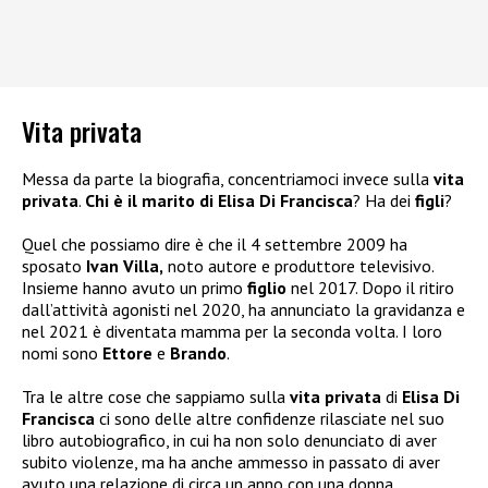
Vita privata
Messa da parte la biografia, concentriamoci invece sulla
vita
privata
.
Chi è il marito di Elisa Di Francisca
? Ha dei
figli
?
Quel che possiamo dire è che il 4 settembre 2009 ha
sposato
Ivan Villa,
noto autore e produttore televisivo.
Insieme hanno avuto un primo
figlio
nel 2017. Dopo il ritiro
dall’attività agonisti nel 2020, ha annunciato la gravidanza e
nel 2021 è diventata mamma per la seconda volta. I loro
nomi sono
Ettore
e
Brando
.
Tra le altre cose che sappiamo sulla
vita privata
di
Elisa Di
Francisca
ci sono delle altre confidenze rilasciate nel suo
libro autobiografico, in cui ha non solo denunciato di aver
subito violenze, ma ha anche ammesso in passato di aver
avuto una relazione di circa un anno con una donna.