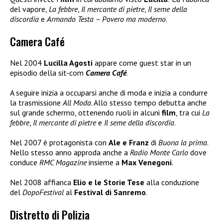
del vapore,
La febbre
,
Il mercante di pietre
,
Il seme della
discordia
e
Armando Testa – Povero ma moderno
.
Camera Café
Nel 2004
Lucilla Agosti
appare come guest star in un
episodio della sit-com
Camera Café
.
A seguire inizia a occuparsi anche di moda e inizia a condurre
la trasmissione
All Moda
. Allo stesso tempo debutta anche
sul grande schermo, ottenendo ruoli in alcuni
film
, tra cui
La
febbre
,
Il mercante di pietre
e
Il seme della discordia
.
Nel 2007 è protagonista con
Ale e Franz
di
Buona la prima
.
Nello stesso anno approda anche a
Radio Monte Carlo
dove
conduce
RMC Magazine
insieme a
Max Venegoni
.
Nel 2008 affianca
Elio e le Storie Tese
alla conduzione
del
DopoFestival
al
Festival di Sanremo
.
Distretto di Polizia