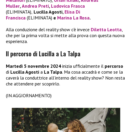
Muller
,
Andrea Preti
,
Ludovica Frasca
(ELIMINATA),
Lucilla Agosti,
Elisa Di
Francisca
(ELIMINATA)
e
Marina La Rosa
.
Alla conduzione del reality show c’è invece
Diletta Leotta
,
che per la prima volta si mette alla prova con questa nuova
esperienza.
Il percorso di Lucilla a La Talpa
Martedì 5 novembre 2024
inizia ufficialmente il
percorso
di
Lucilla Agosti
a
La Talpa
. Ma cosa accadrà e come se la
caverà la conduttrice all’interno del reality show? Non resta
che attendere per scoprirlo.
(IN AGGIORNAMENTO)