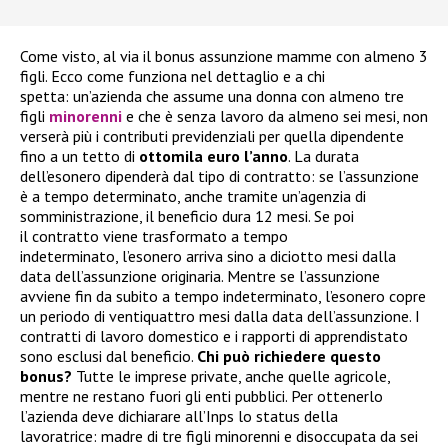
Come visto, al via il bonus assunzione mamme con almeno 3
figli. Ecco come funziona nel dettaglio e a chi
spetta: un’azienda che assume una donna con almeno tre
figli
minorenni
e che è senza lavoro da almeno sei mesi, non
verserà più i contributi previdenziali per quella dipendente
fino a un tetto di
ottomila euro l’anno
. La durata
dell’esonero dipenderà dal tipo di contratto: se l’assunzione
è a tempo determinato, anche tramite un’agenzia di
somministrazione, il beneficio dura 12 mesi. Se poi
il contratto viene trasformato a tempo
indeterminato, l’esonero arriva sino a diciotto mesi dalla
data dell’assunzione originaria. Mentre se l’assunzione
avviene fin da subito a tempo indeterminato, l’esonero copre
un periodo di ventiquattro mesi dalla data dell’assunzione. I
contratti di lavoro domestico e i rapporti di apprendistato
sono esclusi dal beneficio.
Chi può richiedere questo
bonus?
Tutte le imprese private, anche quelle agricole,
mentre ne restano fuori gli enti pubblici. Per ottenerlo
l’azienda deve dichiarare all’Inps lo status della
lavoratrice: madre di tre figli minorenni e disoccupata da sei