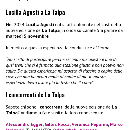
Lucilla Agosti a La Talpa
Nel 2024
Lucilla Agosti
entra ufficialmente nel cast della
nuova edizione de
La Talpa
, in onda su Canale 5 a partire da
martedì 5 novembre
.
In merito a questa esperienza la conduttrice afferma:
“Ho scelto di partecipare perché secondo me questo è uno di
quei treni che si è fermato alla stazione giusta e non potevo non
salire. Da questa esperienza mi aspetto di riuscire a capire delle
cose che non ho avuto modo di capire di me. In questa
esperienza dovrò usare più la testa che il cuore”.
I concorrenti de La Talpa
Sapete chi sono i
concorrenti
della nuova edizione de
La
Talpa
? Andiamo a fare subito la loro conoscenza:
Alessandro Egger
,
Gilles Rocca
,
Veronica Peparini
,
Marco
Melandri
(ELIMINATO),
Orian Ichaki
,
Andreas