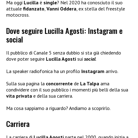
Ma oggi
Lucilla
è
single
? Nel 2020 ha conosciuto il suo
attuale
fidanzato
,
Vanni Oddera
, ex stella del freestyle
motocross.
Dove seguire Lucilla Agosti: Instagram e
social
Il pubblico di Canale 5 senza dubbio si sta già chiedendo
dove poter seguire
Lucilla Agosti
sui
social
.
La speaker radiofonica ha un profilo
Instagram
arrivo.
Sulla sua pagina la
concorrente
de
La Talpa
ama
condividere con il suo pubblico i momenti più belli della sua
vita privata
e della sua carriera.
Ma cosa sappiamo a riguardo? Andiamo a scoprirlo.
Carriera
La carriera di
Lucilla Agosti
parte nel 2000, quando inizia a