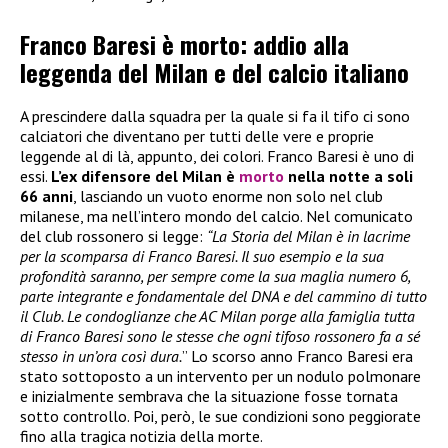
Franco Baresi è morto: addio alla
leggenda del Milan e del calcio italiano
A prescindere dalla squadra per la quale si fa il tifo ci sono
calciatori che diventano per tutti delle vere e proprie
leggende al di là, appunto, dei colori. Franco Baresi è uno di
essi.
L’ex difensore del Milan è
morto
nella notte a soli
66 anni
, lasciando un vuoto enorme non solo nel club
milanese, ma nell’intero mondo del calcio. Nel comunicato
del club rossonero si legge:
“La Storia del Milan è in lacrime
per la scomparsa di Franco Baresi. Il suo esempio e la sua
profondità saranno, per sempre come la sua maglia numero 6,
parte integrante e fondamentale del DNA e del cammino di tutto
il Club. Le condoglianze che AC Milan porge alla famiglia tutta
di Franco Baresi sono le stesse che ogni tifoso rossonero fa a sé
stesso in un’ora così dura.
” Lo scorso anno Franco Baresi era
stato sottoposto a un intervento per un nodulo polmonare
e inizialmente sembrava che la situazione fosse tornata
sotto controllo. Poi, però, le sue condizioni sono peggiorate
fino alla tragica notizia della morte.