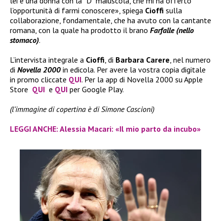
lei è una donna con la “D” maiuscola, che mi ha offerto
l’opportunità di farmi conoscere», spiega
Cioffi
sulla
collaborazione, fondamentale, che ha avuto con la cantante
romana, con la quale ha prodotto il brano
Farfalle (nello
stomaco)
.
L’intervista integrale a
Cioffi
, di
Barbara Carere
, nel numero
di
Novella 2000
in edicola. Per avere la vostra copia digitale
in promo cliccate
QUI
. Per la app di Novella 2000 su Apple
Store
QUI
e
QUI
per Google Play.
(l’immagine di copertina è di Simone Cascioni)
LEGGI ANCHE: Alessia Macari: «Il mio parto da incubo»