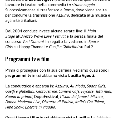
lavorare in teatro nella commedia
La strana coppia
.
Successivamente si trasferisce a Roma, dove viene scelta
per condurre la trasmissione
Azzurro
, dedicata alla musica e
agli artisti italiani.
Dal 2004 conduce invece alcune serate live: il
Main
Stage
all’
Arezzo Wave Love Festival
e la serata finale del
concorso
Voci Domani
. In seguito la vediamo in
Space
Girls
su Happy Channel e
Guelfi e Ghibellini
su Rai 2.
Programmi tv e film
Prima di proseguire con la sua carriera, vediamo quali sono i
programmi tv
in cui abbiamo visto
Lucilla Agosti
.
La conduttrice è apparsa in:
Azzurro
,
All Moda
,
Space Girls
,
Guelfi e ghibellini
,
Centovetrine, Camera Cafè
,
Flycase
,
Tutti nudi
,
Buona la prima!
, DopoFestival,
L’isola dei famosi
,
Mistero
,
Donna Moderna Live
,
Distretto di Polizia
,
Italia’s Got Talent
,
Hibe Show
,
Energie in viaggio
.
Questi invece i
film
in cui abbiamo visto
Lucilla
: La fabbrica