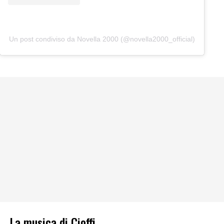
Un post condiviso da Novella 2000 (@novella2000_official)
La musica di Cioffi