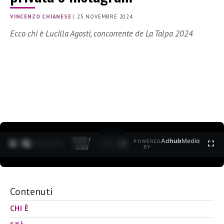
VINCENZO CHIANESE
|
25 NOVEMBRE 2024
Ecco chi è Lucilla Agosti, concorrente de La Talpa 2024
0:30 /
Ad
hub
Media
POWERED
1
/
2
3:35
BY
Contenuti
CHI È