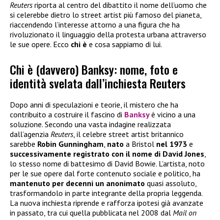
Reuters
riporta al centro del dibattito il nome dell’uomo che
si celerebbe dietro lo street artist più famoso del pianeta,
riaccendendo l’interesse attorno a una figura che ha
rivoluzionato il linguaggio della protesta urbana attraverso
le sue opere. Ecco
chi è
e cosa sappiamo di lui.
Chi è (davvero) Banksy: nome, foto e
identità svelata dall’inchiesta Reuters
Dopo anni di speculazioni e teorie, il mistero che ha
contribuito a costruire il fascino di
Banksy
è vicino a una
soluzione. Secondo una vasta indagine realizzata
dall’agenzia
Reuters
, il celebre street artist britannico
sarebbe
Robin Gunningham
,
nato
a Bristol
nel 1973
e
successivamente registrato con il nome di David Jones
,
lo stesso nome di battesimo di David Bowie. L’artista, noto
per le sue opere dal forte contenuto sociale e politico, ha
mantenuto per decenni un anonimato
quasi assoluto,
trasformandolo in parte integrante della propria leggenda.
La nuova inchiesta riprende e rafforza ipotesi già avanzate
in passato, tra cui quella pubblicata nel 2008 dal
Mail on