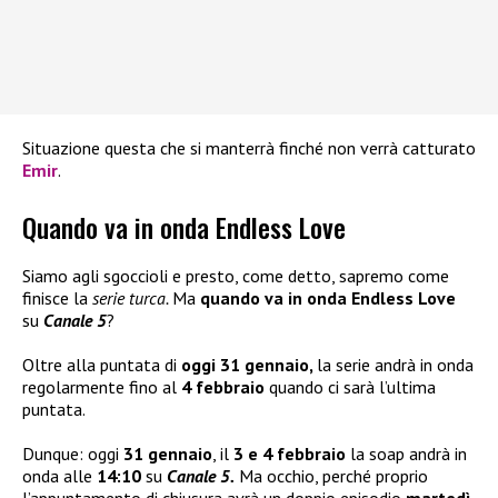
Situazione questa che si manterrà finché non verrà catturato
Emir
.
Quando va in onda Endless Love
Siamo agli sgoccioli e presto, come detto, sapremo come
finisce la
serie turca.
Ma
quando va in onda Endless Love
su
Canale 5
?
Oltre alla puntata di
oggi 31 gennaio,
la serie andrà in onda
regolarmente fino al
4 febbraio
quando ci sarà l’ultima
puntata.
Dunque: oggi
31 gennaio
, il
3 e 4 febbraio
la soap andrà in
onda alle
14:10
su
Canale 5.
Ma occhio, perché proprio
l’appuntamento di chiusura avrà un doppio episodio
martedì