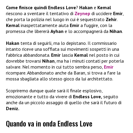
Come finisce quindi Endless Love
?
Hakan
e
Kemal
riescono a sventare il tentativo di
Zeynep
di uccidere
Emir
,
che porta la polizia nel luogo in cui è sequestrato
Zehir
.
Kemal
inaspettatamente aiuta
Emir
a fuggire, con la
promessa che libererà
Ayhan
e lo accompagnerà da
Nihan
.
Hakan
tenta di seguirli, ma lo depistano. Il commissario
intanto riceve una soffiata sui movimenti sospetti in una
fabbrica abbandonata.
Emir
lascia
Kemal
nel posto in cui
dovrebbe trovarsi
Nihan
, ma ha i minuti contati per poterla
salvare. Nel momento in cui tutto sembra perso,
Emir
ricompare. Abbandonato anche da Baran, si trova a fare la
mossa sbagliata allo stesso gioco da lui architettato.
Scopriremo dunque quale sarà il finale esplosivo,
emozionante e tutto da vivere di
Endless Love,
seguito
anche da un piccolo assaggio di quello che sarà il futuro di
Deniz.
Quando va in onda Endless Love