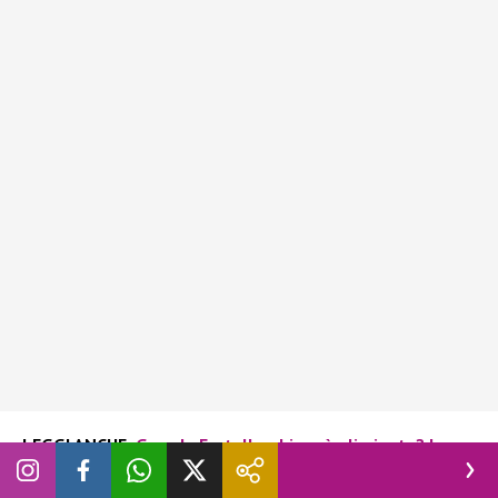
LEGGI ANCHE
:
Grande Fratello, chi sarà eliminato? I
sondaggi