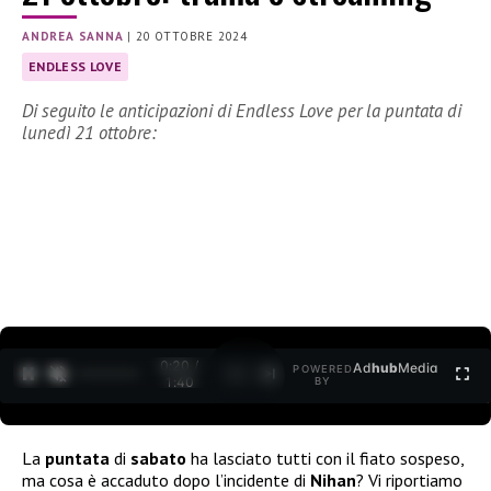
ANDREA SANNA
|
20 OTTOBRE 2024
ENDLESS LOVE
Di seguito le anticipazioni di Endless Love per la puntata di
lunedì 21 ottobre:
0:21 /
Ad
hub
Media
POWERED
1
/
2
1:40
BY
La
puntata
di
sabato
ha lasciato tutti con il fiato sospeso,
ma cosa è accaduto dopo l’incidente di
Nihan
? Vi riportiamo