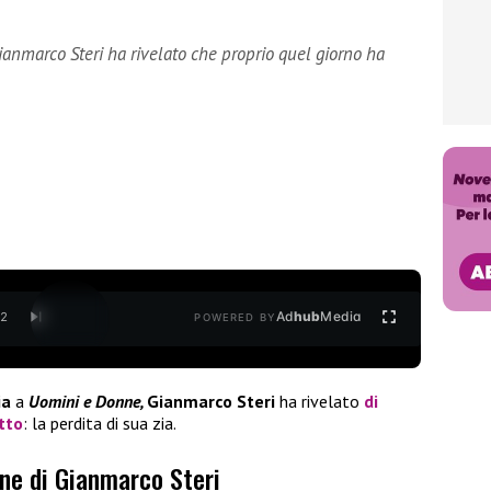
ianmarco Steri ha rivelato che proprio quel giorno ha
Ad
hub
Media
/
2
POWERED BY
ia
a
Uomini e Donne,
Gianmarco Steri
ha rivelato
di
tto
: la perdita di sua zia.
one di Gianmarco Steri