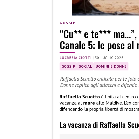
GOSSIP
“Cu** e te*** ma…”, c
Canale 5: le pose al
LUCREZIA CIOTTI
|
30 LUGLIO 2026
GOSSIP
SOCIAL
UOMINI E DONNE
Raffaella Scuotto criticata per le foto
Donne replica agli attacchi e difende l
Raffaella Scuotto
è finita al centro 
vacanza al
mare
alle Maldive. L’ex co
difendendo la propria libertà di mostr
La vacanza di Raffaella Scu