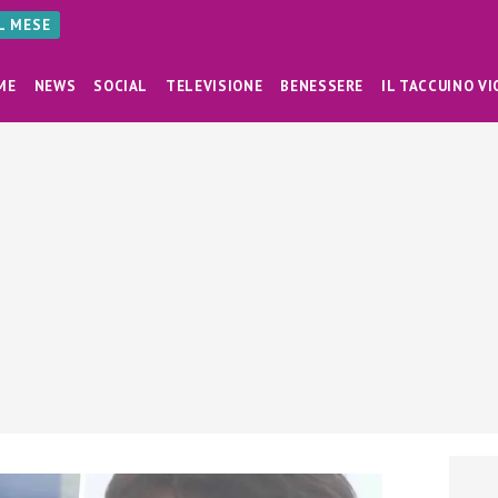
AL MESE
ME
NEWS
SOCIAL
TELEVISIONE
BENESSERE
IL TACCUINO VI