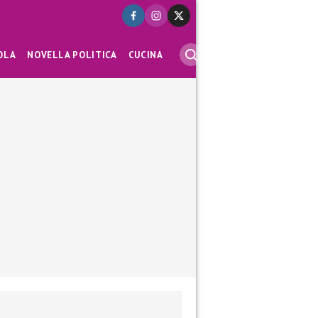
OLA
NOVELLA POLITICA
CUCINA