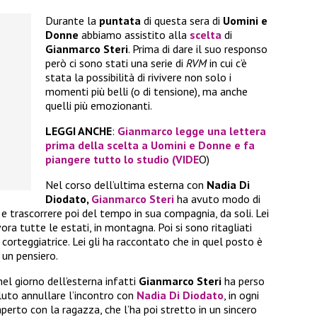
Durante la
puntata
di questa sera di
Uomini e
Donne
abbiamo assistito alla
scelta
di
Gianmarco Steri
. Prima di dare il suo responso
però ci sono stati una serie di
RVM
in cui c’è
stata la possibilità di rivivere non solo i
momenti più belli (o di tensione), ma anche
quelli più emozionanti.
LEGGI ANCHE
:
Gianmarco legge una lettera
prima della scelta a Uomini e Donne e fa
piangere tutto lo studio (VIDE
O)
Nel corso dell’ultima esterna con
Nadia Di
Diodato,
Gianmarco Steri
ha avuto modo di
i e trascorrere poi del tempo in sua compagnia, da soli. Lei
vora tutte le estati, in montagna. Poi si sono ritagliati
corteggiatrice. Lei gli ha raccontato che in quel posto è
 un pensiero.
 nel giorno dell’esterna infatti
Gianmarco Steri
ha perso
luto annullare l’incontro con
Nadia Di Diodato
, in ogni
perto con la ragazza, che l’ha poi stretto in un sincero